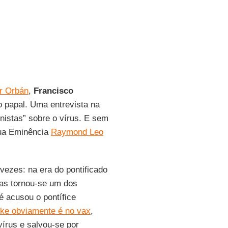
r Orbán
,
Francisco
o papal. Uma entrevista na
nistas” sobre o vírus. E sem
 Sua Eminência
Raymond Leo
vezes: na era do pontificado
tras tornou-se um dos
até acusou o pontífice
ke obviamente é no vax
,
írus e salvou-se por