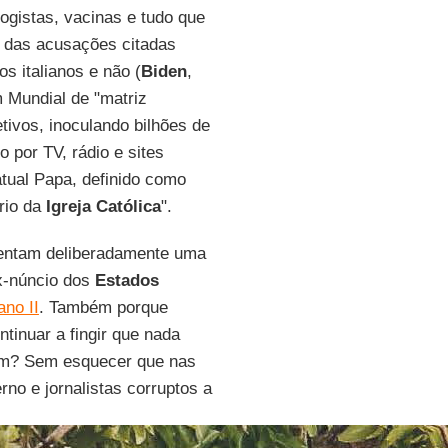
ologistas, vacinas e tudo que
a das acusações citadas
s italianos e não (
Biden
,
 Mundial de "matriz
tivos, inoculando bilhões de
o por TV, rádio e sites
atual Papa, definido como
ário da
Igreja Católica
".
entam deliberadamente uma
ex-núncio dos
Estados
ano II
. Também porque
tinuar a fingir que nada
am? Sem esquecer que nas
o e jornalistas corruptos a