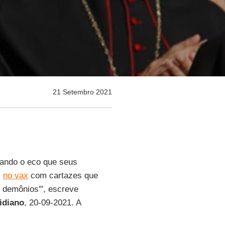
21 Setembro 2021
erando o eco que seus
s
no vax
com cartazes que
s demônios'", escreve
tidiano
, 20-09-2021. A