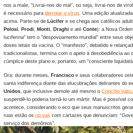
nos a male, "Livrai-nos do mal", ou seja, livrai-nos de vir
é necessário para
derrotar o vírus
. Uma edição atualizad
acima. Parte-se de
Lúcifer
e se chega aos católicos adulto
Pelosi
,
Prodi
,
Monti
,
Draghi
e até
Conte
): a Nova Ordem
luciferina" tem o "despovoamento mundial" entre seus obje
doses letais da vacina. O "manifesto", debatido e relançad
tradicionalistas, termina com o apelo à desobediência ao 
cúmplice deste plano e, portanto, um "consciente liquidat
Ora: durante meses,
Francisco
e seus colaboradores ost
santa indiferença diante das elucubrações delirantes do 
Unidos
, que inclusive demole até mesmo o
Concílio Vatic
suspendê-lo poderia torná-lo um mártir. Mas é possível con
acontece, considerando o eco que seus manuscritos ger
ruas estão os
no vax
com cartazes que denunciam: “Govern
serviço dos demônios”.