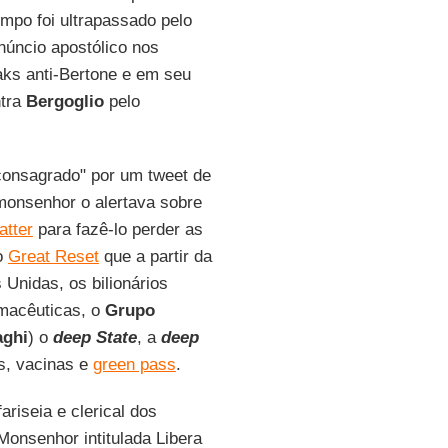
empo foi ultrapassado pelo
núncio apostólico nos
eaks anti-Bertone e em seu
ntra
Bergoglio
pelo
"consagrado" por um tweet de
monsenhor o alertava sobre
atter
para fazê-lo perder as
o
Great Reset
que a partir da
Unidas, os bilionários
rmacêuticas, o
Grupo
aghi
) o
deep State
, a
deep
s, vacinas e
green pass
.
riseia e clerical dos
onsenhor intitulada Libera