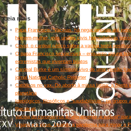
Leia mais
Papa Francisco: “Vacinas, há negacionistas até entr
homem-mulher, mas uniões civis homoafetivas possí
Covid, o cardeal cético sobre a vacina testa positiv
O papa Francisco se vacinará – enquanto alguns bi
extremistas que inventam boatos
Cardeal Burke é um símbolo vivo de uma versão fraca
jornal National Catholic Reporter
Católicos no vax. Do aborto à missa latina: a Besta
planetária
Ideológicos, filosóficos e “saudabilistas”: os grupos
Recalcati
Vacina do coronavírus é “moralmente aceitável” para 
Viganò e o vírus. Usando a pandemia para minar o P