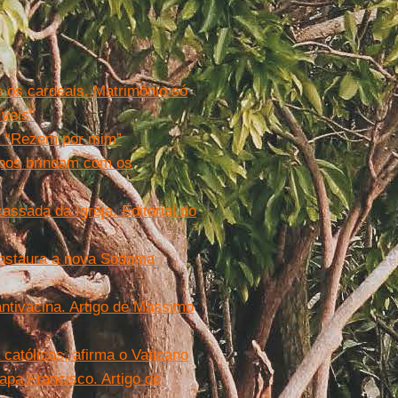
e os cardeais. Matrimônio só
veis”
o: “Rezem por mim”
spos brindam com os
ssada da Igreja. Editorial do
 instaura a nova Sodoma
 antivacina. Artigo de Massimo
católicos, afirma o Vaticano
apa Francisco. Artigo de