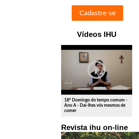
Vídeos IHU
play_circle_outline
18º Domingo do tempo comum -
Ano A - Dai-lhes vós mesmos de
comer
Revista ihu on-line