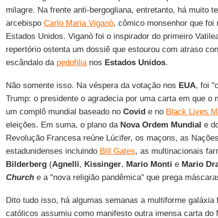
milagre. Na frente anti-bergogliana, entretanto, há muito t
arcebispo
Carlo Maria Viganò
, cômico monsenhor que foi 
Estados Unidos. Viganò foi o inspirador do primeiro Vatil
repertório ostenta um dossiê que estourou com atraso co
escândalo da
pedofilia
nos
Estados Unidos
.
Não somente isso. Na véspera da votação nos
EUA
, foi 
Trump: o presidente o agradecia por uma carta em que o 
um complô mundial baseado no
Covid
e no
Black Lives M
eleições. Em suma, o plano da
Nova Ordem Mundial
e d
Revolução Francesa reúne Lúcifer, os maçons, as Nações 
estadunidenses incluindo
Bill Gates
, as multinacionais fa
Bilderberg
(
Agnelli
,
Kissinger
,
Mario Monti
e
Mario Dr
Church
e a "nova religião pandêmica" que prega máscara
Dito tudo isso, há algumas semanas a multiforme galáxia fa
católicos assumiu como manifesto outra imensa carta do M