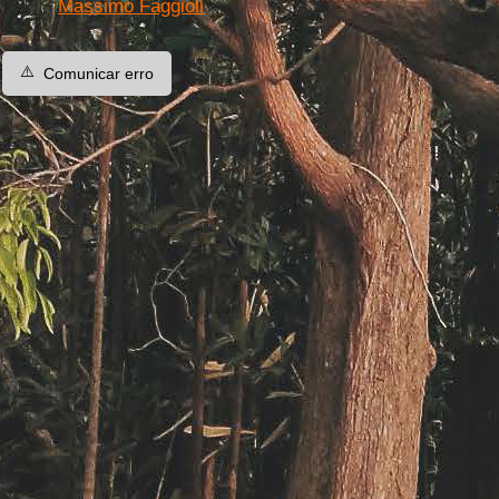
Massimo Faggioli
⚠️
Comunicar erro