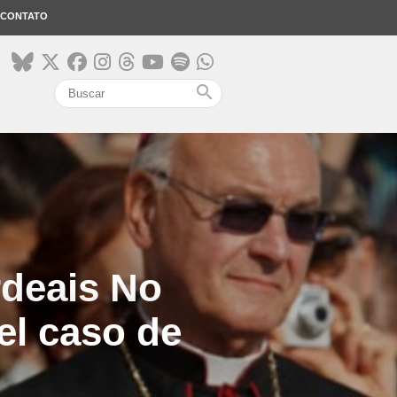
CONTATO
search
rdeais No
vel caso de