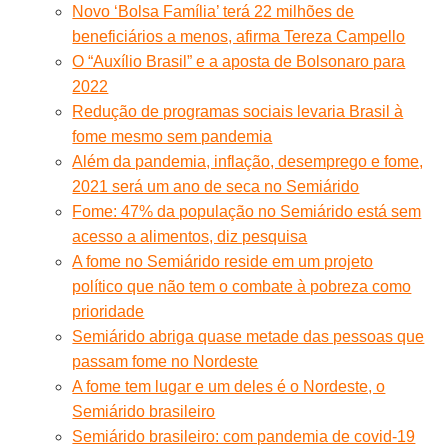
Novo ‘Bolsa Família’ terá 22 milhões de
beneficiários a menos, afirma Tereza Campello
O “Auxílio Brasil” e a aposta de Bolsonaro para
2022
Redução de programas sociais levaria Brasil à
fome mesmo sem pandemia
Além da pandemia, inflação, desemprego e fome,
2021 será um ano de seca no Semiárido
Fome: 47% da população no Semiárido está sem
acesso a alimentos, diz pesquisa
A fome no Semiárido reside em um projeto
político que não tem o combate à pobreza como
prioridade
Semiárido abriga quase metade das pessoas que
passam fome no Nordeste
A fome tem lugar e um deles é o Nordeste, o
Semiárido brasileiro
Semiárido brasileiro: com pandemia de covid-19