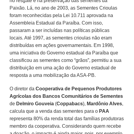
no resgate e na preservação das sementes da
Paixão. Lá, no ano de 2003, as Sementes Crioulas
foram reconhecidas pela Lei 10.711 aprovada na
Assembleia Estadual da Paraíba. Com isso,
passaram a ser incluídas nas políticas públicas
locais. Até 1997, as sementes crioulas não eram
distribuídas em ações governamentais. Em 1998,
uma iniciativa do Governo estadual da Paraíba que
classificou as sementes como “grãos”, permitiu a sua
distribuição em uma ação do Governo estadual de
resposta a uma mobilização da ASA-PB.
O diretor da
Cooperativa de Pequenos Produtores
Agrícolas dos Bancos Comunitários de Sementes
de
Delmiro Gouveia
(
Coppabacs
),
Mardônio Alves
,
calcula que a venda das sementes para o
PAA
representa 80% da renda total das famílias produtoras
membro da cooperativa. Considerando quem recebe
a doação, o impacto é ainda maior, pois, por exemplo,