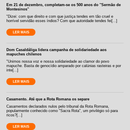
Em 21 de dezembro, completam-se os 500 anos do ''Sermão de
Montesinos''
"Dizei: com que direito e com que justiça tendes em tão cruel e
horrível servidão esses índios? Com que autoridade tendes fei[...]
LER MAIS
Dom Casaldáliga lidera campanha de solidariedade aos
mapuches chilenos
"Unimos nossa voz e nossa solidariedade ao clamor do povo
mapuche. Basta de genocídio amparado por calúnias rasteiras e por
inte[...]
LER MAIS
Casamento. Até que a Rota Romana os separe
Casamentos declarados nulos pelo tribunal da Rota Romana,
popularmente conhecido como "Sacra Rota", um privilégio só para
ricos?[...]
LER MAIS