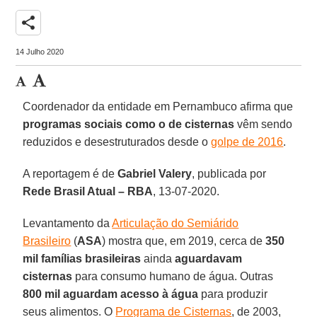
share
14 Julho 2020
Coordenador da entidade em Pernambuco afirma que
programas sociais como o de cisternas
vêm sendo
reduzidos e desestruturados desde o
golpe de 2016
.
A reportagem é de
Gabriel Valery
, publicada por
Rede Brasil Atual – RBA
, 13-07-2020.
Levantamento da
Articulação do Semiárido
Brasileiro
(
ASA
) mostra que, em 2019, cerca de
350
mil famílias brasileiras
ainda
aguardavam
cisternas
para consumo humano de água. Outras
800 mil aguardam acesso à água
para produzir
seus alimentos. O
Programa de Cisternas
, de 2003,