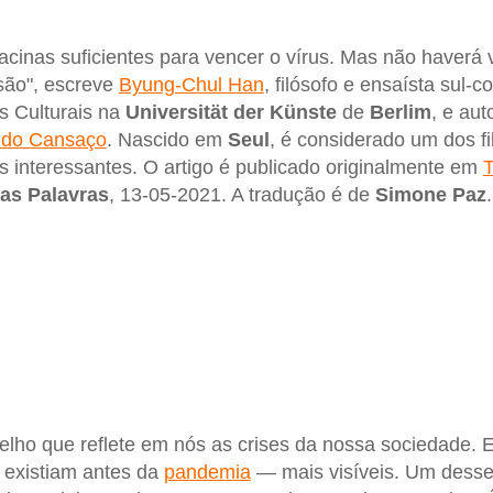
cinas suficientes para vencer o vírus. Mas não haverá 
são", escreve
Byung-Chul Han
, filósofo e ensaísta sul-
os Culturais na
Universität der Künste
de
Berlim
, e aut
 do Cansaço
. Nascido em
Seul
, é considerado um dos fi
interessantes. O artigo é publicado originalmente em
T
as Palavras
, 13-05-2021. A tradução é de
Simone
Paz
.
lho que reflete em nós as crises da nossa sociedade. E
 existiam antes da
pandemia
— mais visíveis. Um desse