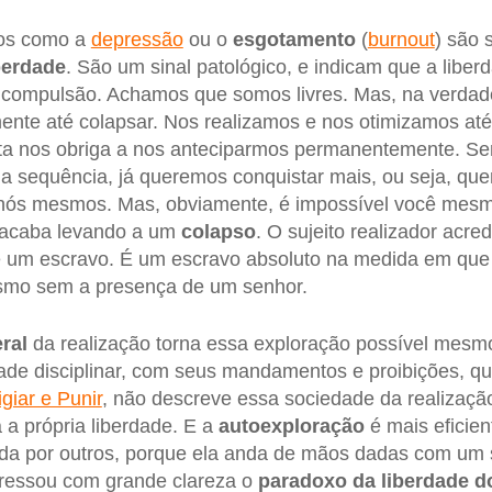
cos como a
depressão
ou o
esgotamento
(
burnout
) são 
iberdade
. São um sinal patológico, e indicam que a liber
 compulsão. Achamos que somos livres. Mas, na verdad
nte até colapsar. Nos realizamos e nos otimizamos até 
ista nos obriga a nos anteciparmos permanentemente. S
a sequência, já queremos conquistar mais, ou seja, qu
 nós mesmos. Mas, obviamente, é impossível você mesmo
 acaba levando a um
colapso
. O sujeito realizador acred
 um escravo. É um escravo absoluto na medida em que 
smo sem a presença de um senhor.
ral
da realização torna essa exploração possível mes
ade disciplinar, com seus mandamentos e proibições, q
igiar e Punir
, não descreve essa sociedade da realização
 a própria liberdade. E a
autoexploração
é mais eficien
a por outros, porque ela anda de mãos dadas com um 
essou com grande clareza o
paradoxo da liberdade d