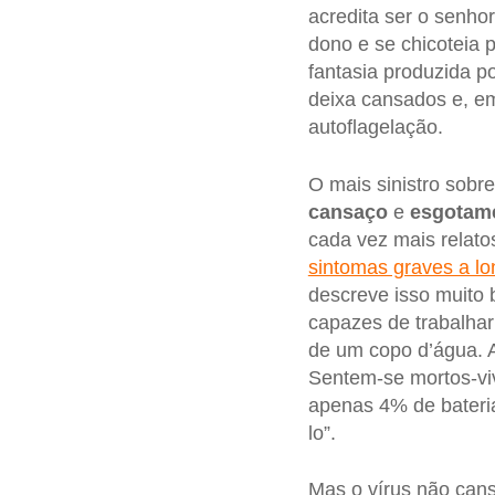
acredita ser o senho
dono e se chicoteia 
fantasia produzida 
deixa cansados e, em
autoflagelação.
O mais sinistro sobr
cansaço
e
esgotam
cada vez mais relat
sintomas graves a lo
descreve isso muito 
capazes de trabalhar
de um copo d’água. A
Sentem-se mortos-viv
apenas 4% de bateria
lo”.
Mas o vírus não cans