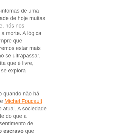
sintomas de uma
dade de hoje muitas
e, nós nos
a morte. A lógica
empre que
eremos estar mais
 se ultrapassar.
ita que é livre,
se explora
mo quando não há
ue
Michel Foucault
 atual. A sociedade
te do que a
sentimento de
o escravo
que