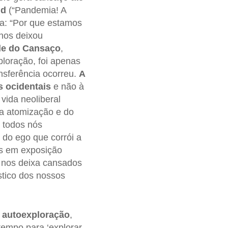
ld
(“Pandemia! A
ta: “Por que estamos
nos deixou
de do Cansaço
,
ploração, foi apenas
nsferência ocorreu.
A
s ocidentais
e não à
 vida neoliberal
a atomização e do
 todos nós
 do ego que corrói a
os em exposição
nos deixa cansados ​​
ístico dos nossos
a autoexploração
,
tempo para ‘explorar