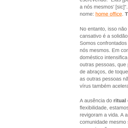
a nós mesmos’ [sic]”
nome:
home office
.
T
No entanto, isso nã
cansativo é a solidão
Somos confrontados 
nós mesmos. Em con
doméstico intensific
outras pessoas, que 
de abraços, de toqu
as outras pessoas n
vírus também aceler
A ausência do
ritual
flexibilidade, estamo
revigoram a vida. A a
comunidade mesmo s