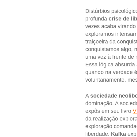
Distúrbios psicológi
profunda
crise de l
vezes acaba virando
exploramos intensame
traiçoeira da conqu
conquistamos algo, n
uma vez à frente de
Essa lógica absurda
quando na verdade é
voluntariamente, me
A
sociedade neolibe
dominação. A socied
expôs em seu livro
V
da realização explora
exploração comandad
liberdade.
Kafka
expr