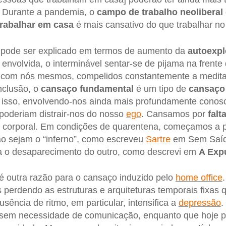
. Durante a pandemia, o
campo de trabalho neoliberal
rabalhar em casa
é mais cansativo do que trabalhar no 
o pode ser explicado em termos de aumento da
autoexpl
 envolvida, o interminável sentar-se de pijama na frent
com nós mesmos, compelidos constantemente a meditar
clusão, o
cansaço fundamental
é um tipo de
cansaço
a isso, envolvendo-nos ainda mais profundamente conos
poderiam distrair-nos do nosso
ego
. Cansamos por
falt
e corporal. Em condições de quarentena, começamos a p
ão sejam o “inferno”, como escreveu
Sartre
em Sem Saída
a o desaparecimento do outro, como descrevi em
A Exp
é outra razão para o cansaço induzido pelo
home office
s perdendo as estruturas e arquiteturas temporais fixas 
usência de ritmo, em particular, intensifica a
depressão
.
em necessidade de comunicação, enquanto que hoje p