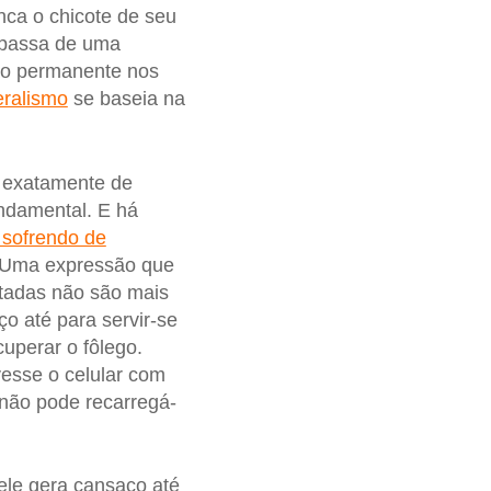
nca o chicote de seu
o passa de uma
ção permanente nos
eralismo
se baseia na
 exatamente de
ndamental. E há
 sofrendo de
 Uma expressão que
etadas não são mais
o até para servir-se
uperar o fôlego.
vesse o celular com
 não pode recarregá-
ele gera cansaço até