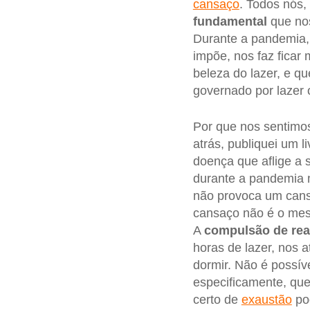
cansaço
. Todos nós,
fundamental
que nos
Durante a pandemia,
impõe, nos faz ficar
beleza do lazer, e q
governado por lazer
Por que nos sentimo
atrás, publiquei um li
doença que aflige a 
durante a pandemia 
não provoca um cans
cansaço não é o me
A
compulsão de rea
horas de lazer, nos 
dormir. Não é possív
especificamente, que
certo de
exaustão
pod