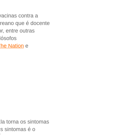
vacinas contra a
coreano que é docente
or, entre outras
lósofos
he Nation
e
la torna os sintomas
s sintomas é o