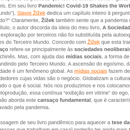
is. Em seu livro
Pandemic! Covid-19 Shakes the Wor
undo”),
Slavoj Žižek
dedica um capítulo inteiro à pergun
odo?” Claramente,
Žižek
também sente que a pandemia 
ulo, o autor discorda da ideia do meu livro,
A Socieda
xploração por terceiros não foi substituída pela autoex
íses do Terceiro Mundo. Concordo com
Žižek
que esta tra
aço
refere-se principalmente às
sociedades neoliberai
 chinês. Mas, com ajuda das
mídias sociais
, a forma de
dindo pelo Terceiro Mundo. A ascensão do egoísmo, d
dade é um fenômeno global. As
mídias sociais
fazem de
edores cujas vidas são o negócio. Globalizam a cultura
tudo o que é social. Nós nos produzimos e nos colocam
oprodução, essa contínua “exibição em vitrine” do ego, 
ão aborda este
cansaço fundamental
, que é caracter
ravado pela pandemia.
ssagem de seu livro pandêmico para aquecer a
tese d
essoas que trabalham em casa] poderão ter ainda mais 