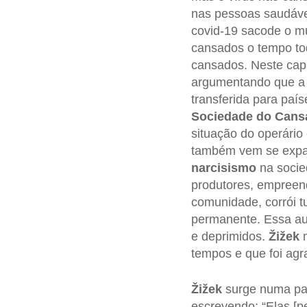
nas pessoas saudáve
covid-19 sacode o m
cansados ​​o tempo t
cansados. Neste capít
argumentando que a e
transferida para pa
Sociedade do Cans
situação do operário
também vem se expan
narcisismo
na socie
produtores, empreend
comunidade, corrói 
permanente. Essa aut
e deprimidos.
Žižek
n
tempos e que foi ag
Žižek
surge numa pa
escrevendo: “Elas [p