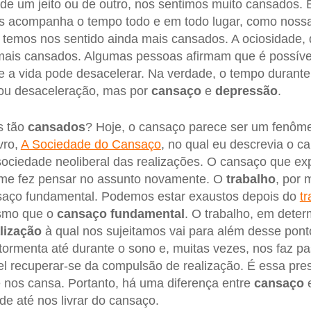
 de um jeito ou de outro, nos sentimos muito cansados.
 acompanha o tempo todo e em todo lugar, como nossa
 temos nos sentido ainda mais cansados. A ociosidade,
 mais cansados. Algumas pessoas afirmam que é possíve
ue a vida pode desacelerar. Na verdade, o tempo durant
 ou desaceleração, mas por
cansaço
e
depressão
.
s tão
cansados
? Hoje, o cansaço parece ser um fenôm
vro,
A Sociedade do Cansaço
, no qual eu descrevia o 
sociedade neoliberal das realizações. O cansaço que e
me fez pensar no assunto novamente. O
trabalho
, por m
aço fundamental. Podemos estar exaustos depois do
t
smo que o
cansaço fundamental
. O trabalho, em dete
lização
à qual nos sujeitamos vai para além desse pont
atormenta até durante o sono e, muitas vezes, nos faz p
el recuperar-se da compulsão de realização. É essa pres
 nos cansa. Portanto, há uma diferença entre
cansaço
e até nos livrar do cansaço.