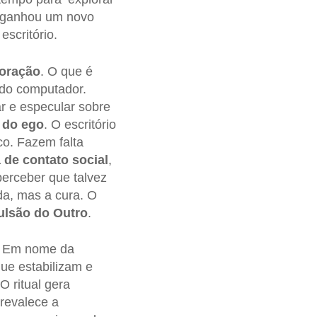
ganhou um novo
escritório.
oração
. O que é
e do computador.
 e especular sobre
 do ego
. O escritório
co. Fazem falta
a de contato social
,
erceber que talvez
, mas a cura. O
ulsão do Outro
.
. Em nome da
que estabilizam e
 O ritual gera
revalece a