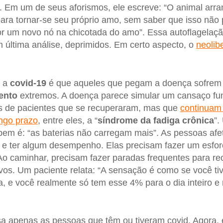
r. Em um de seus aforismos, ele escreve: “O animal arra
para tornar-se seu próprio amo, sem saber que isso nã
por um novo nó na chicotada do amo”. Essa autoflagela
 última análise, deprimidos. Em certo aspecto, o
neolib
e a
covid-19
é que aqueles que pegam a doença sofrem
ento
extremos. A doença parece simular um cansaço fu
os de pacientes que se recuperaram, mas que
continuam
ngo prazo
, entre eles, a “
síndrome da fadiga crônica
”.
bem é: “as baterias não carregam mais”. As pessoas af
 e ter algum desempenho. Elas precisam fazer um esforç
o caminhar, precisam fazer paradas frequentes para rec
os. Um paciente relata: “A sensação é como se você ti
, e você realmente só tem esse 4% para o dia inteiro e
a apenas as pessoas que têm ou tiveram covid. Agora, 