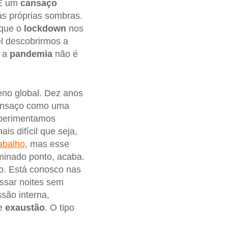
 É um
cansaço
s próprias sombras.
 que o
lockdown
nos
l descobrirmos a
e a
pandemia
não é
eno global. Dez anos
cansaço como uma
xperimentamos
ais difícil que seja,
rabalho
, mas esse
rminado ponto, acaba.
o. Está conosco nas
assar noites sem
são interna,
e
exaustão
. O tipo