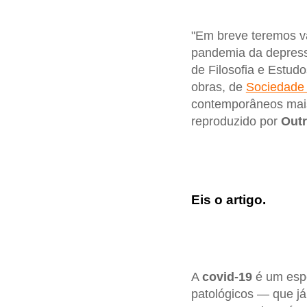
"Em breve teremos va
pandemia da depres
de Filosofia e Estud
obras, de
Sociedade
contemporâneos mais 
reproduzido por
Outr
Eis o artigo.
A
covid-19
é um espe
patológicos — que já