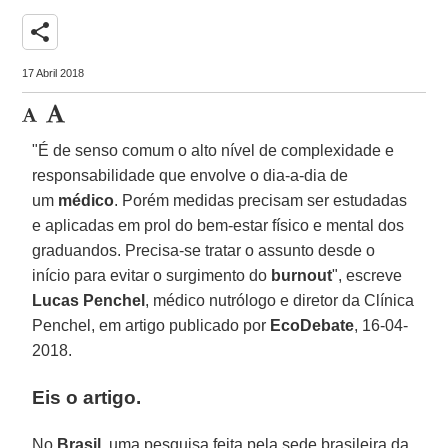
share
17 Abril 2018
"É de senso comum o alto nível de complexidade e
responsabilidade que envolve o dia-a-dia de
um
médico
. Porém medidas precisam ser estudadas
e aplicadas em prol do bem-estar físico e mental dos
graduandos. Precisa-se tratar o assunto desde o
início para evitar o surgimento do
burnout
", escreve
Lucas Penchel
, médico nutrólogo e diretor da Clínica
Penchel, em artigo publicado por
EcoDebate
, 16-04-
2018.
Eis o artigo.
No
Brasil
, uma pesquisa feita pela sede brasileira da