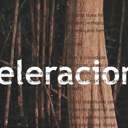
pacífica.
A positivação do mundo permitiu essa nova forma de violê
do idêntico livre da negatividade, sem nenhuma polarizaçã
entre dentro e fora, constitui-se como uma forma de terro
Para além da sociedade disciplinar
Segundo explica
Byung-Chul Han
, a sociedade disciplin
prisões, hospitais e asilos psiquiátricos, já não correspo
em dia. Uma nova sociedade de ginásios, torres de escritó
bancos e grandes centros comerciais compõem o que o a
desempenho [
Leistungsgesellschaft
].
O anterior "sujeito da obediência" foi substituído pelo "su
Aqueles velhos muros que delimitavam o normal ado anorm
dialética que a sociedade disciplinar continha caíram. Hoj
desempenho substituiu a proibição pelo verbo modal "pode