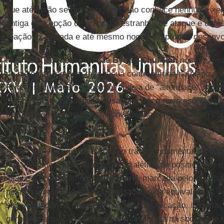
que até então se pensava, pois não conhece nenhuma xen
antiga concepção de próprio e estranho, de ataque e defe
reação exagerada e até mesmo nociva ao próprio desenvo
Pois bem, com base no que
Byung-Chul Han
nos diz, es
no biológico também teve a sua contrapartida no plano so
Fria
, a sociedade se subtraiu à ideia de "alteridade", subs
"diferença". A estranheza desapareceu, o novo esquema d
trás o sujeito imunológico, convertendo o indivíduo em co
exótico.
Assim, a negatividade que era o traço fundamental da im
negatividade, é substituída pela dialética da positividade e
idêntico", como definiu
Baudrillard
, marcada pelo desapar
pela proliferação da homogeneização e da equivalência,
superabundância dos sistemas de comunicação, informaç
geram uma reação de rejeição imunológica na sociedade,