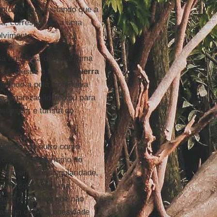
ofobia, manifestando que a
sa, correspondia a uma
lvimento.
sa mudança de paradigma
cial. Desde o fim da
Guerra
tituindo-a pela inofensiva
e organização deixou para
nsumidor e turista do
unidade, do outro como
 o seu "totalitarismo do
ecimento da singularidade,
 assim como por uma
ão e produção, que não
 assim como a obesidade