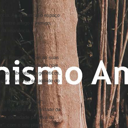
ncia. Ao encontrar o espaço
o entre amigo e inimigo,
r da imanência.
ar de
Foucault
, com as suas
nde com a sociedade de hoje
rios, laboratórios genéticos,
utor chama de sociedade do
jeito do desempenho".
al e toda a negatividade da
e, a sociedade positiva do
r", com o seu plural