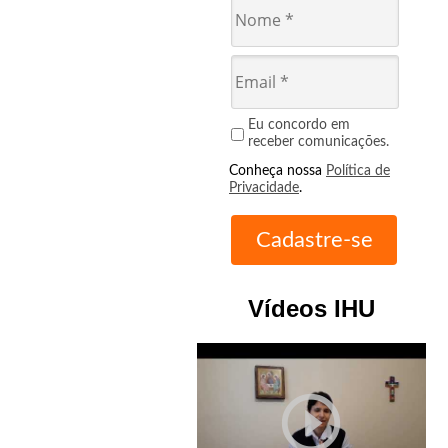
Eu concordo em
receber comunicações.
Conheça nossa
Política de
Privacidade
.
Vídeos IHU
play_circle_outline