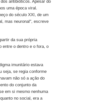
 dos antibióticos. Apesar do
os uma época viral.
meço do século XXI, de um
ral, mas neuronal", escreve
artir da sua própria
 entre o dentro e o fora, o
igma imunitário estava
u seja, se regia conforme
minavam não só a ação do
nto do conjunto da
vesse em si mesmo nenhuma
 quanto no social, era a