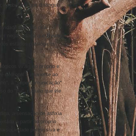
ça soberana que distinguia
co.
ividade que não cria
uer negatividade que
Byung-
 dos estados patológicos
ógicos virais do próprio e
e é neuronal e imanente ao
enho", à "supercomunicação"
o do "Eu", naquilo que ele
diga, a sensação de asfixia
etada a partir do próprio
uma sociedade permissiva e