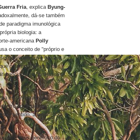
Guerra Fria
, explica
Byung-
radoxalmente, dá-se também
e paradigma imunológica
rópria biologia: a
norte-americana
Polly
sa o conceito de "próprio e
desenvolve um novo modelo
 que o comportamento do
iferencia entre "amistoso e
a na estranheza, mas
a dentro do organismo e o
esse sentido, a resistência
lógico é mais generoso do