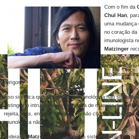
Com o fim da
Chul Han
, pa
uma mudança d
no coração da p
imunologista 
Matzinger
recu
estranho", e 
em que define
organismo se d
perigoso".
Isso significa que a resistência imunológica não se basei
distingue o intruso que se comporta de maneira destrutiv
rejeita, mas, enquanto o estranho não chamar a atenção n
imunológica não o afeta.
A ideia de
Matzinger
revelou que o sistema imunitário bio