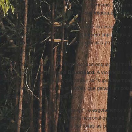
não produz uma reação imunitária no organismo. A diferen
um do outro desapareceu, e agora o que impera é o idênti
É na superabundância do idêntico, nesse excesso de posit
anticorpos, não gera nenhuma rejeição nem implica qualq
Chul Han
encontra as razões para explicar a proliferação
neuronais.
A violência hoje deixou de responder aos esquemas imunol
do estranho, como propunha
Baudrillard
. A violência hoj
sistema, sentencia o autor, que atribui ao "superdesemp
e à "superprodução" atuais as razões que geram um colaps
denomina de "infartos psíquicos".
Atendendo à "sociedade do cansaço", o esgotamento, a fa
são manifestações dessa violência neuronal que se vê proj
coração do sistema e se infiltra por todas as partes em 