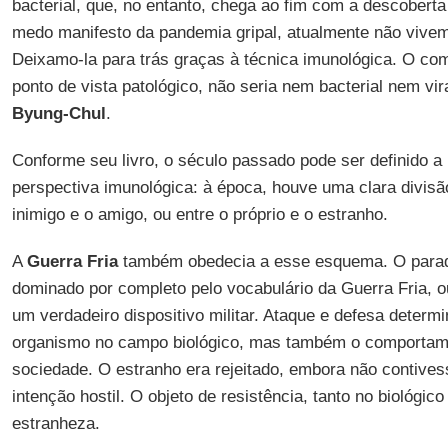
bacterial, que, no entanto, chega ao fim com a descoberta
medo manifesto da pandemia gripal, atualmente não vivem
Deixamo-la para trás graças à técnica imunológica. O co
ponto de vista patológico, não seria nem bacterial nem vi
Byung-Chul
.
Conforme seu livro, o século passado pode ser definido a p
perspectiva imunológica: à época, houve uma clara divisão
inimigo e o amigo, ou entre o próprio e o estranho.
A
Guerra Fria
também obedecia a esse esquema. O parad
dominado por completo pelo vocabulário da Guerra Fria, o
um verdadeiro dispositivo militar. Ataque e defesa deter
organismo no campo biológico, mas também o comportame
sociedade. O estranho era rejeitado, embora não conti
intenção hostil. O objeto de resistência, tanto no biológico
estranheza.