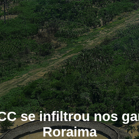
C se infiltrou nos g
Roraima