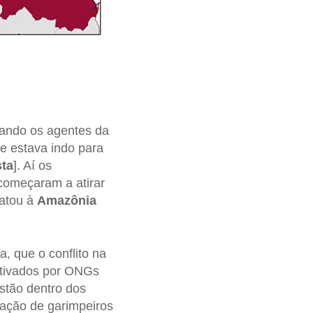
ando os agentes da
te estava indo para
sta
]. Aí os
omeçaram a atirar
latou à
Amazônia
, que o conflito na
otivados por ONGs
stão dentro dos
gação de garimpeiros