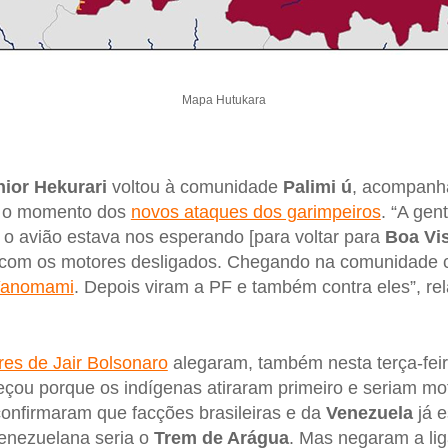
Mapa Hutukara
nior
Hekurari
voltou à comunidade
Palimi ú
, acompanh
u o momento dos
novos ataques dos garimpeiros
. “A gen
o avião estava nos esperando [para voltar para
Boa
Vi
com os motores desligados. Chegando na comunidade c
Yanomami
. Depois viram a PF e também contra eles”, re
es de Jair Bolsonaro
alegaram, também nesta terça-feira
ou porque os indígenas atiraram primeiro e seriam m
 confirmaram que facções brasileiras e da
Venezuela
já e
venezuelana seria o
Trem de Arágua
. Mas negaram a li