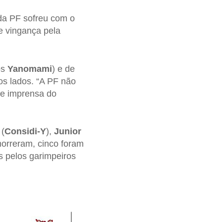
 da PF sofreu com o
e vingança pela
os
Yanomami
) e de
os lados. “A PF não
de imprensa do
 (
Considi-Y
),
Junior
morreram, cinco foram
s pelos garimpeiros