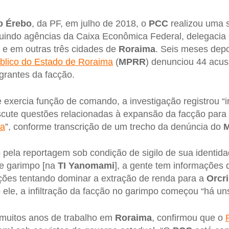
o Érebo
, da PF, em julho de 2018, o
PCC
realizou uma s
cluindo agências da Caixa Econômica Federal, delegacia 
e em outras três cidades de
Roraima
. Seis meses depo
úblico do Estado de Roraima
(
MPRR
) denunciou 44 acus
egrantes da facção.
 exercia função de comando, a investigação registrou 
scute questões relacionadas à expansão da facção para
ma
”, conforme transcrição de um trecho da denúncia do
pela reportagem sob condição de sigilo de sua identida
se garimpo [na
TI Yanomami
], a gente tem informações
ções tentando dominar a extração de renda para a
Orcr
 ele, a infiltração da facção no garimpo começou “há uns
muitos anos de trabalho em
Roraima
, confirmou que o