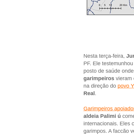
Nesta terça-feira,
Ju
PF. Ele testemunho
posto de saúde onde 
garimpeiros
vieram 
na direção do
povo 
Real
.
Garimpeiros apoiador
aldeia Palimi ú
começ
internacionais. Eles
garimpos. A faccão 