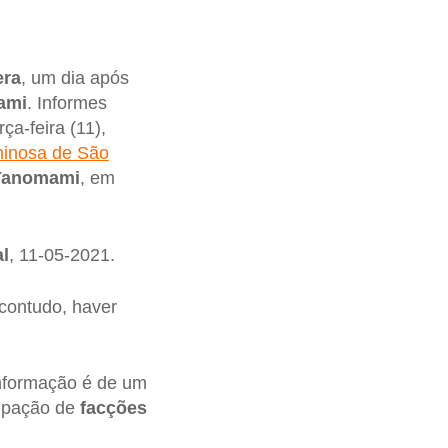
era
, um dia após
ami
. Informes
ça-feira (11),
minosa de São
Yanomami
, em
l
, 11-05-2021.
 contudo, haver
 informação é de um
cipação de
facções