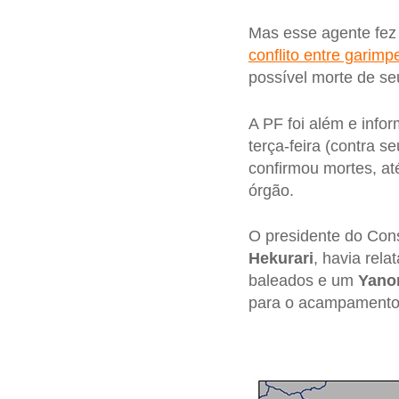
Mas esse agente fez 
conflito entre garim
possível morte de seu
A PF foi além e info
terça-feira (contra 
confirmou mortes, at
órgão.
O presidente do Cons
Hekurari
, havia rel
baleados e um
Yano
para o acampamento 