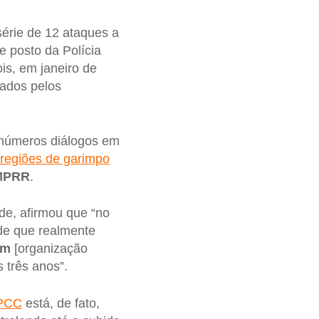
érie de 12 ataques a
e posto da Polícia
is, em janeiro de
ados pelos
“inúmeros diálogos em
regiões de garimpo
MPRR
.
de, afirmou que “no
 de que realmente
im
[organização
 três anos”.
PCC
está, de fato,