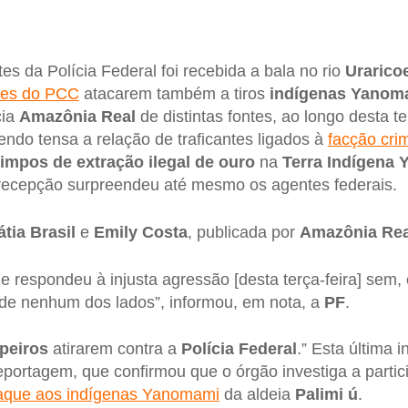
s da Polícia Federal foi recebida a bala no rio
Urarico
ntes do PCC
atacarem também a tiros
indígenas
Yanom
cia
Amazônia
Real
de distintas fontes, ao longo desta ter
ndo tensa a relação de traficantes ligados à
facção cri
impos de extração ilegal de ouro
na
Terra Indígena
a recepção surpreendeu até mesmo os agentes federais.
átia Brasil
e
Emily Costa
, publicada por
Amazônia
Rea
 e respondeu à injusta agressão [desta terça-feira] sem,
s de nenhum dos lados”, informou, em nota, a
PF
.
peiros
atirarem contra a
Polícia
Federal
.” Esta última
eportagem, que confirmou que o órgão investiga a parti
aque aos indígenas Yanomami
da aldeia
Palimi
ú
.