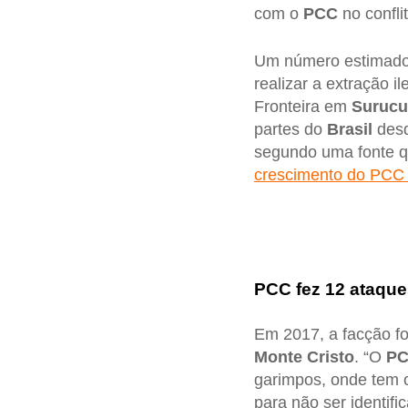
com o
PCC
no confli
Um número estimado 
realizar a extração i
Fronteira em
Suruc
partes do
Brasil
desd
segundo uma fonte 
crescimento do PCC
PCC fez 12 ataqu
Em 2017, a facção f
Monte Cristo
. “O
P
garimpos, onde tem o
para não ser identifi