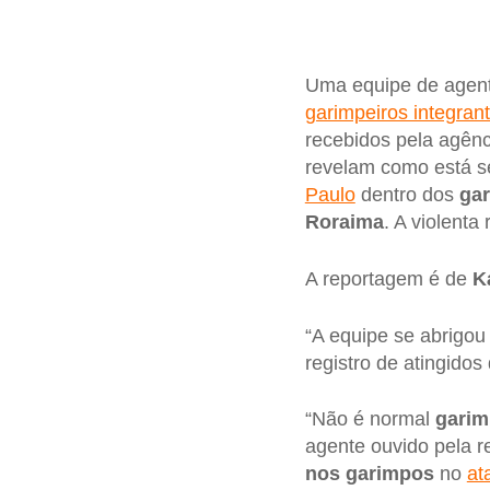
Uma equipe de agente
garimpeiros integra
recebidos pela agên
revelam como está se
Paulo
dentro dos
gar
Roraima
. A violent
A reportagem é de
K
“A equipe se abrigou
registro de atingido
“Não é normal
garim
agente ouvido pela r
nos garimpos
no
at