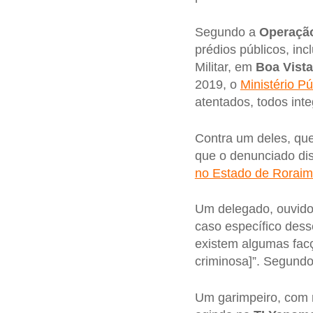
Segundo a
Operaçã
prédios públicos, in
Militar, em
Boa Vista
2019, o
Ministério P
atentados, todos int
Contra um deles, que
que o denunciado di
no Estado de Rorai
Um delegado, ouvido 
caso específico des
existem algumas fac
criminosa]”. Segundo
Um garimpeiro, com 