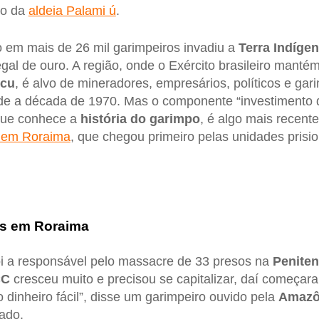
to da
aldeia Palami ú
.
em mais de 26 mil garimpeiros invadiu a
Terra Indíg
legal de ouro. A região, onde o Exército brasileiro manté
ucu
, é alvo de mineradores, empresários, políticos e gar
e a década de 1970. Mas o componente “investimento do
que conhece a
história do garimpo
, é algo mais recen
 em Roraima
, que chegou primeiro pelas unidades prisio
es em Roraima
oi a responsável pelo massacre de 33 presos na
Peniten
CC
cresceu muito e precisou se capitalizar, daí começara
 dinheiro fácil”, disse um garimpeiro ouvido pela
Amazô
cado.