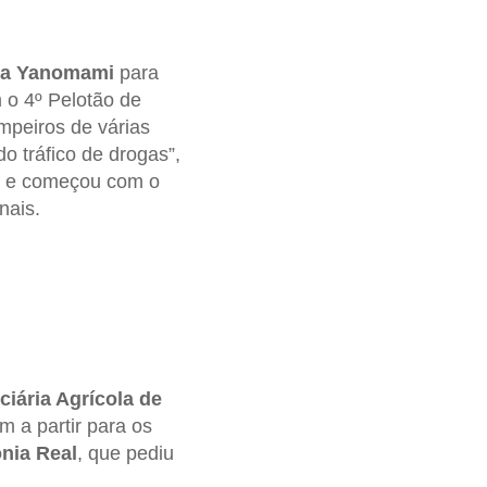
ena Yanomami
para
m o 4º Pelotão de
impeiros de várias
 tráfico de drogas”,
te e começou com o
nais.
ciária Agrícola de
m a partir para os
nia
Real
, que pediu