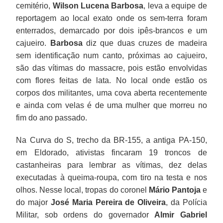
cemitério,
Wilson Lucena Barbosa
, leva a equipe de
reportagem ao local exato onde os sem-terra foram
enterrados, demarcado por dois ipês-brancos e um
cajueiro.
Barbosa
diz que duas cruzes de madeira
sem identificação num canto, próximas ao cajueiro,
são das vítimas do massacre, pois estão envolvidas
com flores feitas de lata. No local onde estão os
corpos dos militantes, uma cova aberta recentemente
e ainda com velas é de uma mulher que morreu no
fim do ano passado.
Na Curva do S, trecho da BR-155, a antiga PA-150,
em Eldorado, ativistas fincaram 19 troncos de
castanheiras para lembrar as vítimas, dez delas
executadas à queima-roupa, com tiro na testa e nos
olhos. Nesse local, tropas do coronel
Mário Pantoja
e
do major
José Maria Pereira de Oliveira
, da Polícia
Militar, sob ordens do governador
Almir Gabriel