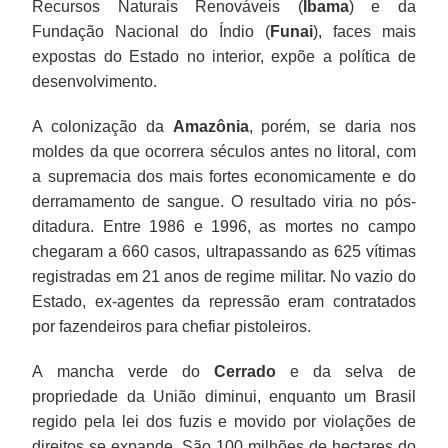
Recursos Naturais Renováveis (
Ibama
) e da
Fundação Nacional do Índio (
Funai
), faces mais
expostas do Estado no interior, expõe a política de
desenvolvimento.
A colonização da
Amazônia
, porém, se daria nos
moldes da que ocorrera séculos antes no litoral, com
a supremacia dos mais fortes economicamente e do
derramamento de sangue. O resultado viria no pós-
ditadura. Entre 1986 e 1996, as mortes no campo
chegaram a 660 casos, ultrapassando as 625 vítimas
registradas em 21 anos de regime militar. No vazio do
Estado, ex-agentes da repressão eram contratados
por fazendeiros para chefiar pistoleiros.
A mancha verde do
Cerrado
e da selva de
propriedade da União diminui, enquanto um Brasil
regido pela lei dos fuzis e movido por violações de
direitos se expande. São 100 milhões de hectares do