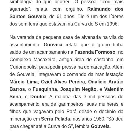
simbologia do que ocorreu. O pessoal ficou mais
agarrado”, relata, com orgulho,
Raimundo dos
Santos Gouveia
, de 61 anos. Ele é um dos líderes
dos sem-terra que estavam na Curva do S em 1996.
Na varanda da pequena casa de alvenaria na vila do
assentamento,
Gouveia
relata que o grupo tinha
saído de um acampamento na
Fazenda Formoso
, no
Complexo Macaxeira, antiga área de castanha, em
Curionópolis, para pedir pressa na demarcação. Além
de Gouveia, integravam o comando da manifestação
Márcio Lima
,
Oziel Alves Pereira
,
Onalício Araújo
Barros
, o
Fusquinha
,
Joaquim Negão,
e
Valentim
Sena,
o
Doutor
. A maioria das 3 mil pessoas do
acampamento era de garimpeiros, suas mulheres e
filhos que vagavam pelo Pará desde o declínio da
mineração em
Serra Pelada
, nos anos 1980. “Só deu
para chegar até a Curva do S”, lembra
Gouveia
.