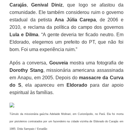
Carajás
,
Genival Diniz
, que logo se afastou da
comunidade. Ele também considerou ruim o governo
estadual da petista
Ana Júlia Carepa
, de 2006 e
2010, e reclama da política do campo dos governos
Lula e Dilma
. “A gente deveria ter ficado neutro. Em
Eldorado, elegemos um prefeito do PT, que não foi
bom. Foi uma experiência ruim.”
Após a conversa,
Gouveia
mostra uma fotografia de
Dorothy Stang
, missionária americana assassinada
em Anapu, em 2005. Depois do
massacre da Curva
do S
, ela apareceu em
Eldorado
para dar apoio
espiritual às famílias.
Túmulo da missionária gaúcha Adelaide Molinari, em Curionópolis, no Pará. Ela foi morta
por pistoleiros contratados por um fazendeiro na cidade vizinha de Eldorado do Carajás em
1985. Dida Sampaio / Estadão