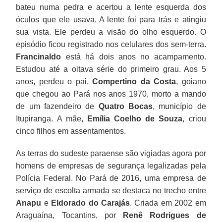
bateu numa pedra e acertou a lente esquerda dos
óculos que ele usava. A lente foi para trás e atingiu
sua vista. Ele perdeu a visão do olho esquerdo. O
episódio ficou registrado nos celulares dos sem-terra.
Francinaldo
está há dois anos no acampamento.
Estudou até a oitava série do primeiro grau. Aos 5
anos, perdeu o pai,
Compertino da Costa
, goiano
que chegou ao Pará nos anos 1970, morto a mando
de um fazendeiro de
Quatro Bocas
, município de
Itupiranga. A mãe,
Emília Coelho de Souza
, criou
cinco filhos em assentamentos.
As terras do sudeste paraense são vigiadas agora por
homens de empresas de segurança legalizadas pela
Polícia Federal. No Pará de 2016, uma empresa de
serviço de escolta armada se destaca no trecho entre
Anapu
e
Eldorado do Carajás
. Criada em 2002 em
Araguaína, Tocantins, por
Renê Rodrigues de