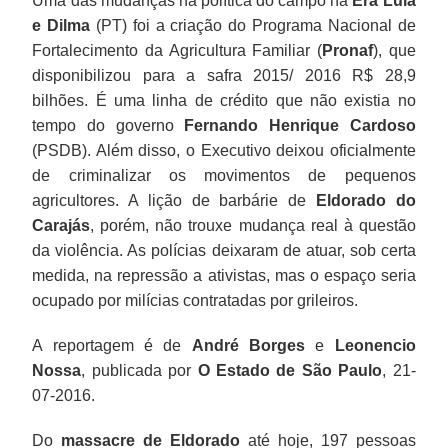
Uma das mudanças na política do campo na
Era Lula
e Dilma
(PT) foi a criação do Programa Nacional de
Fortalecimento da Agricultura Familiar (
Pronaf
), que
disponibilizou para a safra 2015/ 2016 R$ 28,9
bilhões. É uma linha de crédito que não existia no
tempo do governo
Fernando Henrique Cardoso
(PSDB). Além disso, o Executivo deixou oficialmente
de criminalizar os movimentos de pequenos
agricultores. A lição de barbárie de
Eldorado do
Carajás
, porém, não trouxe mudança real à questão
da violência. As polícias deixaram de atuar, sob certa
medida, na repressão a ativistas, mas o espaço seria
ocupado por milícias contratadas por grileiros.
A reportagem é de
André Borges
e
Leonencio
Nossa
, publicada por
O Estado de São Paulo
, 21-
07-2016.
Do
massacre de Eldorado
até hoje, 197 pessoas