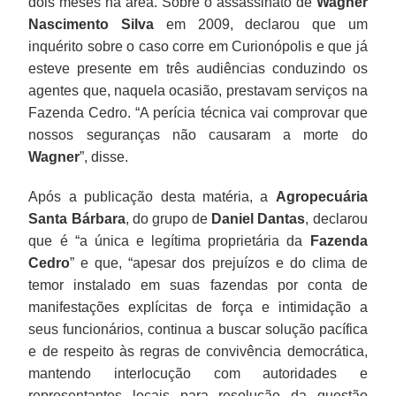
dois meses na área. Sobre o assassinato de
Wagner
Nascimento Silva
em 2009, declarou que um
inquérito sobre o caso corre em Curionópolis e que já
esteve presente em três audiências conduzindo os
agentes que, naquela ocasião, prestavam serviços na
Fazenda Cedro. “A perícia técnica vai comprovar que
nossos seguranças não causaram a morte do
Wagner
”, disse.
Após a publicação desta matéria, a
Agropecuária
Santa Bárbara
, do grupo de
Daniel Dantas
, declarou
que é “a única e legítima proprietária da
Fazenda
Cedro
” e que, “apesar dos prejuízos e do clima de
temor instalado em suas fazendas por conta de
manifestações explícitas de força e intimidação a
seus funcionários, continua a buscar solução pacífica
e de respeito às regras de convivência democrática,
mantendo interlocução com autoridades e
representantes locais para resolução da questão