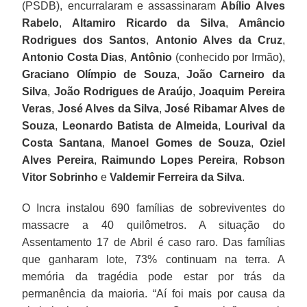
(PSDB), encurralaram e assassinaram
Abílio Alves
Rabelo
,
Altamiro Ricardo da Silva
,
Amâncio
Rodrigues dos Santos
,
Antonio Alves da Cruz
,
Antonio Costa Dias
,
Antônio
(conhecido por Irmão),
Graciano Olímpio de Souza
,
João Carneiro da
Silva
,
João Rodrigues de Araújo
,
Joaquim Pereira
Veras
,
José Alves da Silva
,
José Ribamar Alves de
Souza
,
Leonardo Batista de Almeida
,
Lourival da
Costa Santana
,
Manoel Gomes de Souza
,
Oziel
Alves Pereira
,
Raimundo Lopes Pereira
,
Robson
Vitor Sobrinho
e
Valdemir Ferreira da Silva
.
O Incra instalou 690 famílias de sobreviventes do
massacre a 40 quilômetros. A situação do
Assentamento 17 de Abril é caso raro. Das famílias
que ganharam lote, 73% continuam na terra. A
memória da tragédia pode estar por trás da
permanência da maioria. “Aí foi mais por causa da