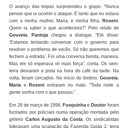
O avanço das tropas surpreendeu o grupo. “Nunca
pensei que ia ocorrer o ataque. É tanto que eu estava
com a minha mulher, Maria, e minha filha,
Roseni
.
Quem ia saber o que aconteceria?” Pelo relato de
Gouveia
,
Pantoja
chegou a dialogar. “Ele disse:
‘Estamos tentando conversar com o governo para
resolver o problema de vocês. Só não queremos que
fechem a estrada’. Foi uma conversa bonita, maneira.
Mas ele só esperava vir mais força”, conta. Os sem-
terra deixaram a pista na hora do café da tarde. Na
volta, foram cercados. No início do tiroteio,
Gouveia
,
Maria
e
Roseni
entraram no mato. “Toda noite a
gente sonha com o que passou.”
Em 26 de março de 1998,
Fusquinha
e
Doutor
foram
fuzilados por policiais numa operação montada pelo
grileiro
Carlos Augusto da Costa
. Os sindicalistas
lideravam uma ocupação da Fazenda Goiás 2, terra