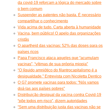
da covid-19 reforçam a lógica do mercado sobre
o bem comum
Suspender as patentes não basta. É necessário
compartilhar o conhecimento
Vida acima de tudo. Carta aberta à humanidade
Vacina, bem público! O apelo das organizações
cristãs
O apartheid das vacinas: 52% das doses para os
países ricos
Papa Francisco ataca aqueles que “acumulam
vacinas”, “vítimas de sua própria miopia”
“O líquido amniótico do filantrocapitalismo é a
desigualdade.” Entrevista com Nicoletta Dentico
O G7 promete vacinas para todos: “Nós vamos
doá-las aos países pobres”
Distribuição desigual da vacina contra Covid-19
“põe todos em risco”, dizem autoridades
“Sem uma distribuição justa das vacinas não se