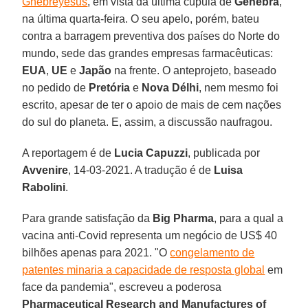
Ghebreyesus
, em vista da última cúpula de
Genebra
,
na última quarta-feira. O seu apelo, porém, bateu
contra a barragem preventiva dos países do Norte do
mundo, sede das grandes empresas farmacêuticas:
EUA
,
UE
e
Japão
na frente. O anteprojeto, baseado
no pedido de
Pretória
e
Nova Délhi
, nem mesmo foi
escrito, apesar de ter o apoio de mais de cem nações
do sul do planeta. E, assim, a discussão naufragou.
A reportagem é de
Lucia Capuzzi
, publicada por
Avvenire
, 14-03-2021. A tradução é de
Luisa
Rabolini
.
Para grande satisfação da
Big Pharma
, para a qual a
vacina anti-Covid representa um negócio de US$ 40
bilhões apenas para 2021. "O
congelamento de
patentes minaria a capacidade de resposta global
em
face da pandemia", escreveu a poderosa
Pharmaceutical Research and Manufactures of