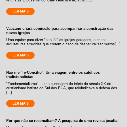
fé cristã? É possível conciliar ciência e fé, a part[...]
LER MAIS
Vaticano criará comissão para acompanhar a construção das
novas igrejas
Uma equipe para dizer "alto lá!" às igrejas-garagens, a essas
arquiteturas atrevidas que correm o risco de desnaturalizar muitos[...]
LER MAIS
Não me ''re-Concílio''. Uma viagem entre os católicos
tradicionalistas
"Fundamentalismo" – uma cunhagem do início do século XX do
cristianismo batista do Sul dos EUA, que reivindicava a defesa dos
[...]
LER MAIS
Por que não se reconciliam? A pesquisa de uma revista jesuíta