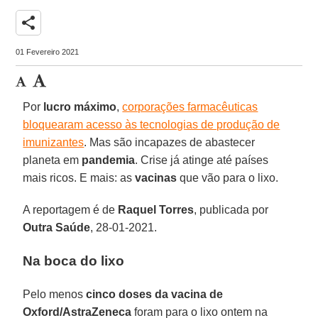
share
01 Fevereiro 2021
Por
lucro máximo
,
corporações farmacêuticas
bloquearam acesso às tecnologias de produção de
imunizantes
. Mas são incapazes de abastecer
planeta em
pandemia
. Crise já atinge até países
mais ricos. E mais: as
vacinas
que vão para o lixo.
A reportagem é de
Raquel Torres
, publicada por
Outra Saúde
, 28-01-2021.
Na boca do lixo
Pelo menos
cinco doses da vacina de
Oxford/AstraZeneca
foram para o lixo ontem na