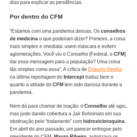
dias para explicar as pendências.
Por dentro do CFM
“Estamos com uma pandemia dessas. Os
conselhos
de medicina
o que poderiam dizer? Primeiro, a coisa
mais simples e imediata: usem máscara e evitem
aglomerações. Você viu o Conselho [Federal, o
CFM
]
dar essa mensagem para a população? Uma coisa
tão simples como essa”. A crítica de
Drauzio Varella
na última reportagem do
Intercept
traduz bem o
quanto a atitude do
CFM
tem sido danosa durante a
pandemia.
Nem dá para chamar de inação: o
Conselho
até agiu,
mas justo dando cobertura a Jair Bolsonaro em sua
obstinação pelo “tratamento” com
hidroxicloroquina
.
Em abril do ano passado, um parecer entregue pelo
presidente do CFM,
Mauro Ribeiro
, autorizava os