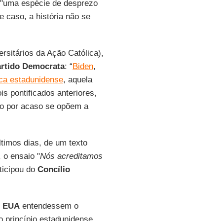
 "uma espécie de desprezo
caso, a história não se
ersitários da Ação Católica),
rtido Democrata
: “
Biden
,
ica estadunidense
, aquela
s pontificados anteriores,
não por acaso se opõem a
timos dias, de um texto
 o ensaio "
Nós acreditamos
rticipou do
Concílio
s
EUA
entendessem o
o princípio estadunidense,