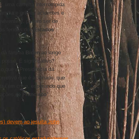
: uma carreira interrompida
amília e graves acidentes e
eviventes", podem ser de
as feridas dos
Estados
 da família
Biden
ao longo
posse. É significativo?
 o que a Presidência da
orretivo que é acionado, que
tra em crise, esperando que
meações de
Francisco
”.
es) devem ao jesuíta John
r os católicos estadunidenses