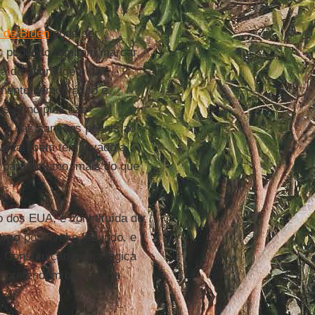
o de Biden
pode ser
, podendo também marcar,
a de abordagem da
amento democrático e
dos princípios não
ncia nas sanções penais ao
que também tem levado a
 partidarismo, mais do que
ão dos EUA, é constituída de
ismo
possível e fecundo, e
 Constituição numa lógica
ue pretendem bloquear a