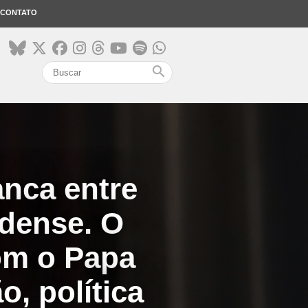
CONTATO
search
anca entre
idense. O
com o Papa
o, política