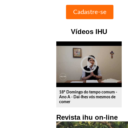
Vídeos IHU
play_circle_outline
18º Domingo do tempo comum -
Ano A - Dai-lhes vós mesmos de
comer
Revista ihu on-line