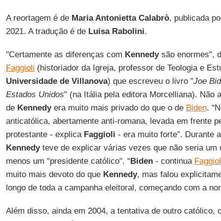
A reortagem é de
Maria Antonietta Calabrò
, publicada p
2021. A tradução é de
Luisa Rabolini
.
"Certamente as diferenças com
Kennedy
são enormes", d
Faggioli
(historiador da Igreja, professor de Teologia e Es
Universidade de Villanova
) que escreveu o livro "
Joe Bid
Estados Unidos
" (na Itália pela editora Morcelliana). Não
de
Kennedy
era muito mais privado do que o de
Biden
. “
anticatólica, abertamente anti-romana, levada em frente p
protestante - explica
Faggioli
- era muito forte”. Durante 
Kennedy
teve de explicar várias vezes que não seria um c
menos um "presidente católico". “
Biden
- continua
Faggiol
muito mais devoto do que
Kennedy
, mas falou explicitame
longo de toda a campanha eleitoral, começando com a no
Além disso, ainda em 2004, a tentativa de outro católico,