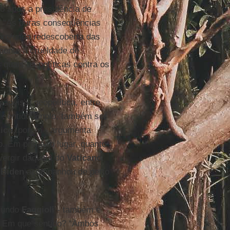
go após a presidência de
. “As duras consequências
profunda redescoberta das
mente a crueldade de
 quais as políticas contra os
apéis e geopolítica, entre
sentido amplo, também ser
tico
, porém - argumenta
o. Em primeiro lugar, quanto
vergir daquela do
Vaticano
.
,
Biden
acompanhou de perto
gundo
Faggioli
- também é
. Em que sentido? “Ambos