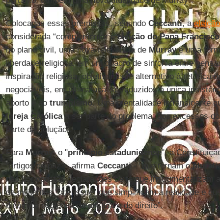
portanto, também uma nova atualidade de Murray”.
Colocadas essas premissas, segundo
Ceccanti
, a
eleiçã
considerada “complementar à
eleição do Papa Francisco
no plano civil, uma nova relevância de
Murray
e uma form
liberdade religiosa, em um quadro de sinfonia entre pens
inspiração religiosa, objetivamente alternativo à retórica 
negociáveis, em última análise reduzidos à única insistê
aborto e ao
trumpismo
. Uma mentalidade intransigente 
Igreja Católica
a ser parte do problema, dos excessos do
parte da solução”.
Para
Murray
, o "
princípio estadunidense
", a Constituiç
"artigos de paz" - afirma
Ceccanti
- "que tornam o
plural
não por opostas declarações de fé que instrumentalizam a
de militantes "
one issue
” que simplificam a realidade e q
dinâmica evolutiva da política e do direito”.