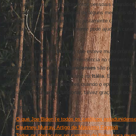
tiveram uma série de acontecimentos pessoais dramáticos
(para
Francisco
), a morte trágica de alguns membros da f
erros políticos (para
Biden
). Mas, justamente como "sobr
grande ajuda.
Biden
especificamente pode ajudar a curar 
Unidos
”.
Será um jesuíta (como
Murray
) que esteve muito próximo
dos anos que irá "abençoar" a Presidência no momento da 
Ceccanti
: “Os
jesuítas estadunidenses
são para a Igreja
República é para o sistema político na
Itália
. Eles são o c
abre o acordeão de seus poderes quando o episcopado en
depois o sistema volte a funcionar, talvez graças às no
Leia mais
O que Joe Biden (e todos os católicos estadunidens
Courtney Murray. Artigo de Massimo Faggioli
Todos os obstáculos no caminho de Biden para reuni