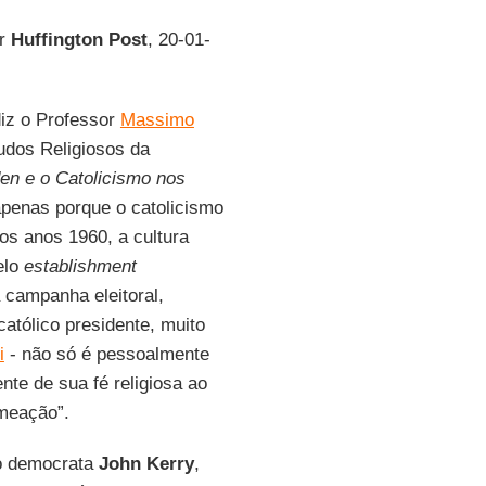
or
Huffington Post
, 20-01-
iz o Professor
Massimo
tudos Religiosos da
en e o Catolicismo nos
 apenas porque o catolicismo
Nos anos 1960, a cultura
elo
establishment
a campanha eleitoral,
atólico presidente, muito
i
- não só é pessoalmente
nte de sua fé religiosa ao
meação”.
 o democrata
John Kerry
,