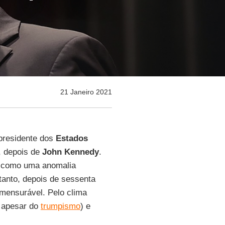
21 Janeiro 2021
 presidente dos
Estados
s, depois de
John Kennedy
.
té como uma anomalia
tanto, depois de sessenta
mensurável. Pelo clima
 apesar do
trumpismo
) e