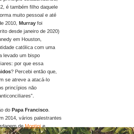
2, é também filho daquele
forma muito pessoal e até
 de 2010,
Murray
foi
rito desde janeiro de 2020)
ennedy em Houston,
ntidade católica com uma
ia levado um bispo
iares: por que essa
nidos
? Percebi então que,
m se atreve a atacá-lo
os princípios não
nticonciliares”.
ão do
Papa Francisco
.
 2014, vários palestrantes
bordagem de
Montini
e,