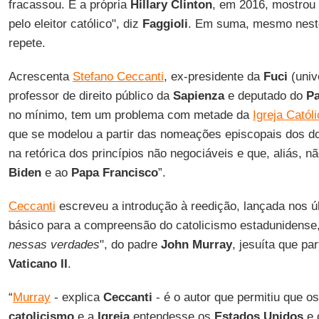
fracassou. E a própria
Hillary Clinton
, em 2016, mostrou
pelo eleitor católico", diz
Faggioli
. Em suma, mesmo neste 
repete.
Acrescenta
Stefano Ceccanti
, ex-presidente da
Fuci
(univ
professor de direito público da
Sapienza
e deputado do
Pa
no mínimo, tem um problema com metade da
Igreja Catól
que se modelou a partir das nomeações episcopais dos doi
na retórica dos princípios não negociáveis e que, aliás, 
Biden
e ao
Papa Francisco
”.
Ceccanti
escreveu a introdução à reedição, lançada nos úl
básico para a compreensão do catolicismo estadunidense,
nessas verdades
", do padre
John Murray
, jesuíta que pa
Vaticano II
.
“
Murray
- explica
Ceccanti
- é o autor que permitiu que o
catolicismo
e a
Igreja
entendesse os
Estados Unidos
e 