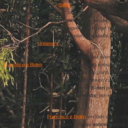
Mas como o "milagre" de
Biden
foi realmente possível, lo
Donald Trump
? “Graças ao '
Social Gospel
'”, diz
Faggioli
das
políticas neoliberais
- continua ele - levaram a uma 
consequências sociais do Evangelho”, e a julgar negativa
algumas escolhas de política econômica e social (entre as
migrantes
e os
dreamers
)”.
Não há dúvida de que há sintonia, apesar da diferença de p
Francisco e Biden
, e que a vitória de
Biden
possa, em um 
considerada uma vitória de
Francisco
. “No plano
geopolí
Faggioli
- isso será verdade principalmente no curto praz
à
China
, em relação à qual a posição de
Biden
poderia di
Mas também em relação ao
Oriente Médio
: por exemplo
o
dossiê do Iraque
”.
A semelhança entre
Francisco e Biden
em todo caso - se
biográfica e existencial. "Ambos são dois
sobreviventes
”