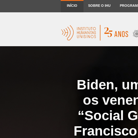
INÍCIO
SOBRE O IHU
PROGRAM
Biden, um
os venen
“Social G
Francisco.