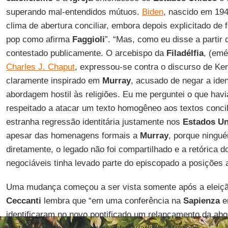
superando mal-entendidos mútuos.
Biden
, nascido em 194
clima de abertura conciliar, embora depois explicitado de 
pop como afirma
Faggioli
”. “Mas, como eu disse a partir
contestado publicamente. O arcebispo da
Filadélfia
, (emé
Charles J. Chaput
, expressou-se contra o discurso de K
claramente inspirado em
Murray
, acusado de negar a ide
abordagem hostil às religiões. Eu me perguntei o que hav
respeitado a atacar um texto homogêneo aos textos concil
estranha regressão identitária justamente nos
Estados U
apesar das homenagens formais a
Murray
, porque ningué
diretamente, o legado não foi compartilhado e a retórica d
negociáveis tinha levado parte do episcopado a posições a
Uma mudança começou a ser vista somente após a eleiç
Ceccanti
lembra que “em uma conferência na
Sapienza
em
identificaram no novo pontificado um relançamento da a