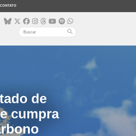
CONTATO
search
tado de
se cumpra
arbono