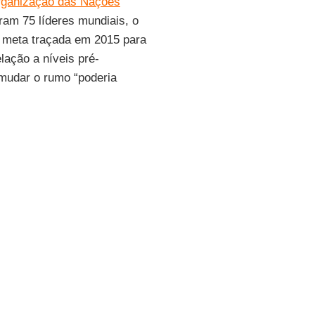
Organização das Nações
ram 75 líderes mundiais, o
a meta traçada em 2015 para
lação a níveis pré-
 mudar o rumo “poderia
o mundo a declarar o estado
rápidos nas emissões de
ia dramática? É por isso
ara que declarem um estado
nce a neutralidade de
da União Europeia (UE)
bloco a menos de 55% para