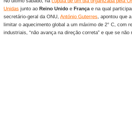
No último sábado, na
cúpula de um dia organizada pela 
Unidas
junto ao
Reino Unido
e
França
e na qual participa
secretário-geral da ONU,
António Guterres
, apontou que 
limitar o aquecimento global a um máximo de 2° C, com re
industriais, “não avança na direção correta” e que se não
superar os 3° C neste século”.
Diante desse panorama,
Guterres
instou aos dirigentes d
de “
emergência climática
”, para estimular recortes mais 
gases de efeito estufa.
“Alguém pode negar ainda que enfrentamos uma emergênc
que hoje faço um chamado aos líderes de todo o mundo p
de
emergência climática
em seus países até que se alca
carbono”, afirmou o líder das
Nações Unidas
.
Suas declarações foram feitas justamente um dia depois 
pactuar reduzir as
emissões de gases de efeito estufa
do 