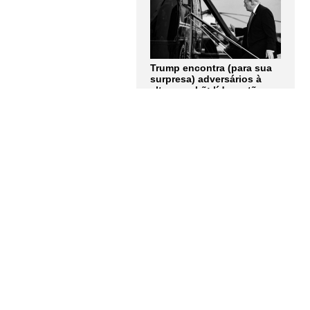
Trump encontra (para sua
surpresa) adversários à
altura no Irã: líderes tão
obstinados quanto ele.
Artigo de Andrew Roth
LER MAIS
Quem tem medo dos
corpos trans? Entrevista
com Berenice Bento
LER MAIS