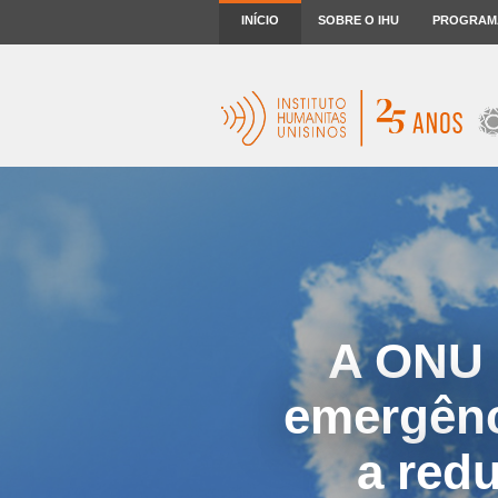
INÍCIO
SOBRE O IHU
PROGRAM
A ONU 
emergênc
a red