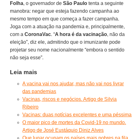
Folha
, o governador de
São Paulo
tenta a seguinte
manobra: negar que esteja fazendo campanha ao
mesmo tempo em que começa a fazer campanha.
Joga com a atuação na pandemia e, principalmente,
com a
CoronaVac
. “
A hora é da vacinação
, não da
eleição”, diz ele, admitindo que o imunizante pode
projetar seu nome nacionalmente “embora o sentido
não seja esse”.
Leia mais
A vacina vai nos ajudar, mas não vai nos livrar
das pandemias
Vacinas, riscos e negócios. Artigo de Silvia
Ribeiro
Vacinas: duas notícias excelentes e uma péssima
O maior pico de mortes da Covid-19 no mundo.
Artigo de José Eustáquio Diniz Alves
Que lugar ocupam os países mais pobres na fila