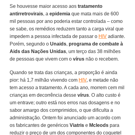
Se houvesse maior acesso aos
tratamento
antirretrovirais
, a
epidemia
que mata mais de 600
mil pessoas por ano poderia estar controlada – como
se sabe, os remédios reduzem tanto a carga viral que
impedem a pessoa infectada de passar o
HIV
adiante.
Porém, segundo o
Unaids
,
programa de combate à
Aids das Nações Unidas
, um terço das 38 milhões
de pessoas que vivem com o
vírus
não o recebem.
Quando se trata das crianças, a proporção é ainda
pior: há 1,7 milhão vivendo com
HIV
, e metade não
tem acesso a tratamento. A cada ano, morrem cem mil
crianças em decorrência desse
vírus
. O alto custo é
um entrave; outro está nos erros nas dosagens e no
sabor amargo dos comprimidos, o que dificulta a
administração. Ontem foi anunciado um acordo com
os fabricantes de genéricos
Viatris
e
Mcleods
para
reduzir o preço de um dos componentes do coquetel