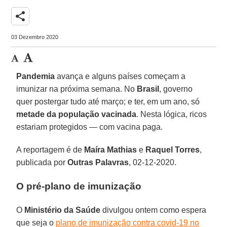
share
03 Dezembro 2020
Pandemia
avança e alguns países começam a
imunizar na próxima semana. No
Brasil
, governo
quer postergar tudo até março; e ter, em um ano, só
metade da população
vacinada
. Nesta lógica, ricos
estariam protegidos — com vacina paga.
A reportagem é de
Maíra Mathias
e
Raquel Torres
,
publicada por
Outras Palavras
, 02-12-2020.
O pré-plano de imunização
O
Ministério da Saúde
divulgou ontem como espera
que seja o
plano de imunização contra covid-19 no