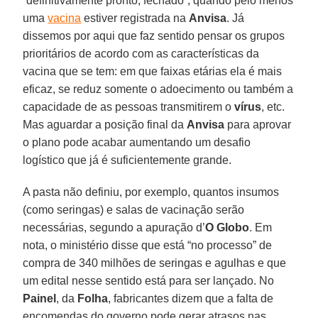
“definitivamente pronto, fechado”, quando pelo menos
uma
vacina
estiver registrada na
Anvisa
. Já
dissemos por aqui que faz sentido pensar os grupos
prioritários de acordo com as características da
vacina que se tem: em que faixas etárias ela é mais
eficaz, se reduz somente o adoecimento ou também a
capacidade de as pessoas transmitirem o
vírus
, etc.
Mas aguardar a posição final da
Anvisa
para aprovar
o plano pode acabar aumentando um desafio
logístico que já é suficientemente grande.
A pasta não definiu, por exemplo, quantos insumos
(como seringas) e salas de vacinação serão
necessárias, segundo a apuração d’
O Globo
. Em
nota, o ministério disse que está “no processo” de
compra de 340 milhões de seringas e agulhas e que
um edital nesse sentido está para ser lançado. No
Painel
, da
Folha
, fabricantes dizem que a falta de
encomendas do governo pode gerar atrasos nas