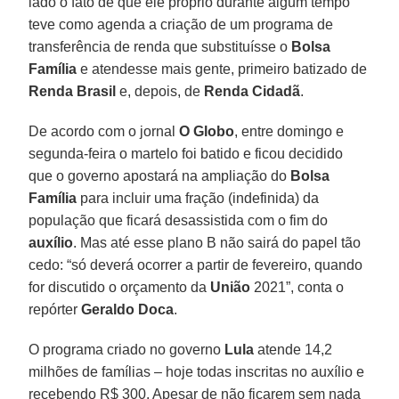
lado o fato de que ele próprio durante algum tempo
teve como agenda a criação de um programa de
transferência de renda que substituísse o
Bolsa
Família
e atendesse mais gente, primeiro batizado de
Renda
Brasil
e, depois, de
Renda
Cidadã
.
De acordo com o jornal
O Globo
, entre domingo e
segunda-feira o martelo foi batido e ficou decidido
que o governo apostará na ampliação do
Bolsa
Família
para incluir uma fração (indefinida) da
população que ficará desassistida com o fim do
auxílio
. Mas até esse plano B não sairá do papel tão
cedo: “só deverá ocorrer a partir de fevereiro, quando
for discutido o orçamento da
União
2021”, conta o
repórter
Geraldo Doca
.
O programa criado no governo
Lula
atende 14,2
milhões de famílias – hoje todas inscritas no auxílio e
recebendo R$ 300. Apesar de não ficarem sem nada