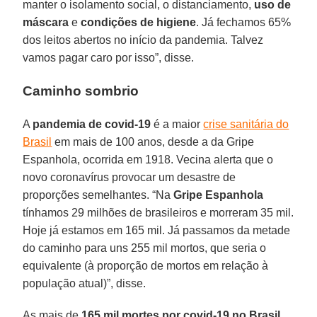
manter o isolamento social, o distanciamento,
uso de
máscara
e
condições de higiene
. Já fechamos 65%
dos leitos abertos no início da pandemia. Talvez
vamos pagar caro por isso”, disse.
Caminho sombrio
A
pandemia de covid-19
é a maior
crise sanitária do
Brasil
em mais de 100 anos, desde a da Gripe
Espanhola, ocorrida em 1918. Vecina alerta que o
novo coronavírus provocar um desastre de
proporções semelhantes. “Na
Gripe Espanhola
tínhamos 29 milhões de brasileiros e morreram 35 mil.
Hoje já estamos em 165 mil. Já passamos da metade
do caminho para uns 255 mil mortos, que seria o
equivalente (à proporção de mortos em relação à
população atual)”, disse.
As mais de
165 mil mortes por covid-19 no Brasil