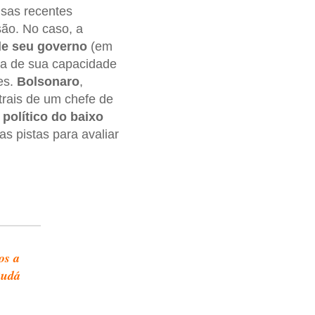
isas recentes
são. No caso, a
de seu governo
(em
 a de sua capacidade
es.
Bolsonaro
,
trais de um chefe de
m
político do baixo
s pistas para avaliar
os a
Rudá