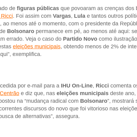
ado de
figuras públicas
que povoaram as crenças dos br
Ricci
. Foi assim com
Vargas
,
Lula
e tantos outros polít
, ao menos até o momento, com o presidente da Repúbl
 de
Bolsonaro
permanece em pé, ao menos até aqui: se
am errado. Veja o caso do
Partido Novo
como ilustração
destas
eleições municipais
, obtendo menos de 2% de inte
qui”, exemplifica.
ncedida por e-mail para a
IHU On-Line
,
Ricci
comenta os 
Centrão
e diz que, nas
eleições municipais
deste ano, 
postou na “mudança radical com
Bolsonaro
”, mostrará
correntes discursos do novo que foi vitorioso nas eleiç
 busca de alternativas”, assegura.