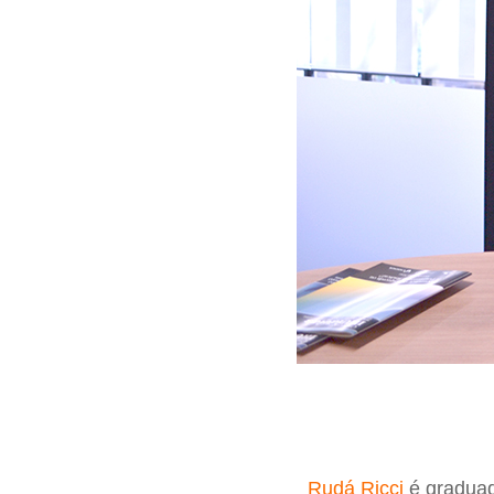
Rudá Ricci
é graduad