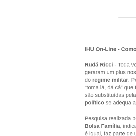
IHU On-Line - Como
Rudá Ricci -
Toda ve
geraram um plus no
do
regime militar
. P
“toma lá, dá cá” que
são substituídas pel
político
se adequa a
Pesquisa realizada p
Bolsa Família
, indi
é igual, faz parte de