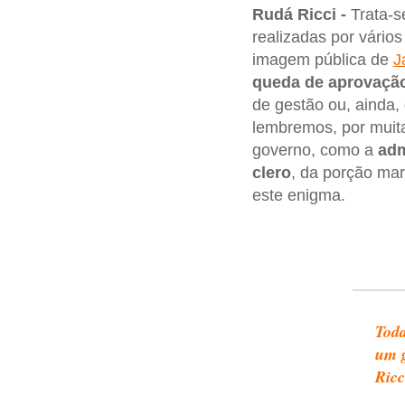
Rudá Ricci -
Trata-s
realizadas por vário
imagem pública de
J
queda de aprovaçã
de gestão ou, ainda,
lembremos, por muita
governo, como a
adm
clero
, da porção mar
este enigma.
Toda
um g
Ricc