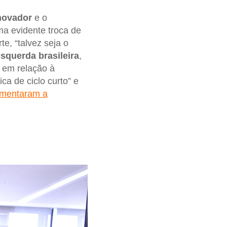
novador
e o
ma evidente troca de
rte, “talvez seja o
squerda brasileira
,
 em relação à
ca de ciclo curto” e
mentaram a