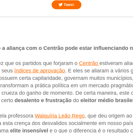
Tweet.
 a aliança com o Centrão pode estar influenciando 
z que os partidos que forjaram o
Centrão
estiveram ali
s seus
índices de aprovação
. E eles se aliaram a vários
ossuem certa capilaridade, governam muitos municípios,
 transformam a prática política em um mercado pragmáti
a crueza do ganho de momento. De certa maneira, este 
 certo
desalento e frustração
do
eleitor médio brasile
ela professora
Walquíria Leão Rego
, que deu origem ao 
ca esta crença dos desvalidos socialmente em nosso país
 uma
elite insensível
e o que o diferencia é o resultado 