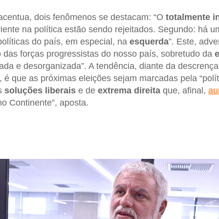
, acentua, dois fenômenos se destacam: “O
totalmente i
riente na política estão sendo rejeitados. Segundo: há u
políticas do país, em especial, na
esquerda
”. Este, adve
 das forças progressistas do nosso país, sobretudo da
e
da e desorganizada”. A tendência, diante da descrença
, é que as próximas eleições sejam marcadas pela “políti
s
soluções liberais
e de
extrema direita
que, afinal,
au
o Continente”, aposta.