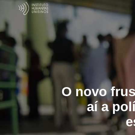
O novo frus
aí a pol
e