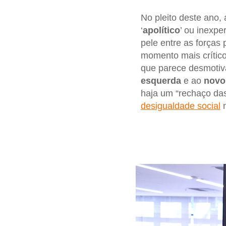
No pleito deste ano
‘
apolítico
’ ou inexpe
pele entre as forças 
momento mais crítico
que parece desmotiva
esquerda
e ao
novo
haja um “rechaço da
desigualdade social
n