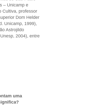
as – Unicamp e
o Cultiva, professor
Superior Dom Helder
d. Unicamp, 1999),
o Astrojildo
Unesp, 2004), entre
pontam uma
ignifica?