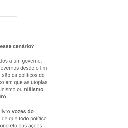
nesse cenário?
ados a um governo,
 governos desde o fim
 são os políticos do
co em que as utopias
cinismo ou
niilismo
iro
.
livro
Vozes do
 de que todo político
concreto das ações