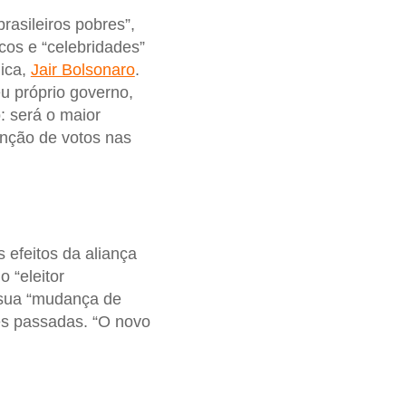
asileiros pobres”,
icos e “celebridades”
ica,
Jair Bolsonaro
.
u próprio governo,
: será o maior
nção de votos nas
efeitos da aliança
o “eleitor
 sua “mudança de
ões passadas. “O novo