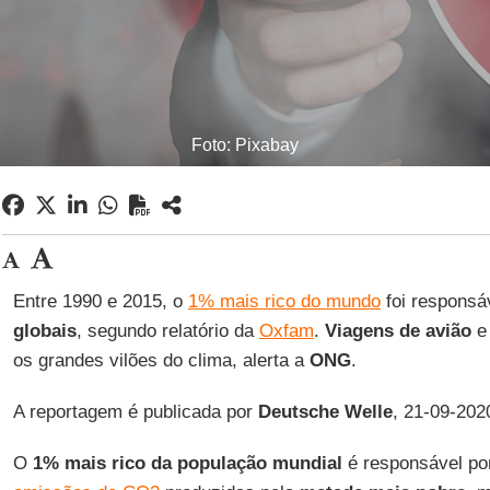
Foto: Pixabay
Entre 1990 e 2015, o
1% mais rico do mundo
foi responsá
globais
, segundo relatório da
Oxfam
.
Viagens de avião
e
os grandes vilões do clima, alerta a
ONG
.
A reportagem é publicada por
Deutsche Welle
, 21-09-202
O
1% mais rico da população mundial
é responsável po