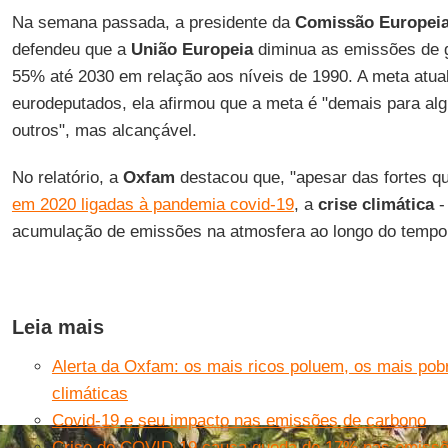
Na semana passada, a presidente da
Comissão Europei
defendeu que a
União
Europeia
diminua as emissões de g
55% até 2030 em relação aos níveis de 1990. A meta atua
eurodeputados, ela afirmou que a meta é "demais para al
outros", mas alcançável.
No relatório, a
Oxfam
destacou que, "apesar das fortes 
em 2020 ligadas à pandemia covid-19
, a
crise
climática
-
acumulação de emissões na atmosfera ao longo do tempo -
Leia mais
Alerta da Oxfam: os mais ricos poluem, os mais po
climáticas
Covid-19 e seu impacto nas emissões de carbono
Crise do COVID-19 causa queda de 17% nas emissõe