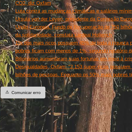
CO2, diz Oxfam
Luta contra as mudanças climáticas e salários míni
Ursula von der Leyen, presidente da Comissão Euro
União Europeia. Fundo de Recuperação de 750 bilhõe
da solidariedade, constata cardeal Hollerich
1% dos mais ricos possuem 45% de toda a riqueza p
pobres ficam com menos de 1%, segundo relatório d
Bilionários aumentaram suas fortunas em meio à cr
Desigualdades, Oxfam: “2.153 super-ricos possuem 
bilhões de pessoas. Enquanto os 50% mais pobres 
⚠️
Comunicar erro