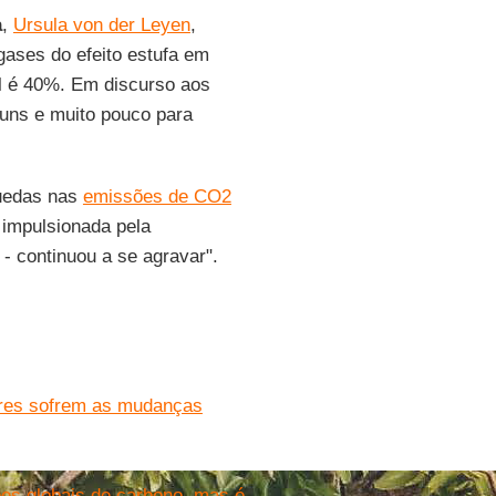
a
,
Ursula von der Leyen
,
ases do efeito estufa em
l é 40%. Em discurso aos
guns e muito pouco para
quedas nas
emissões de CO2
 impulsionada pela
 continuou a se agravar".
bres sofrem as mudanças
s globais de carbono, mas é