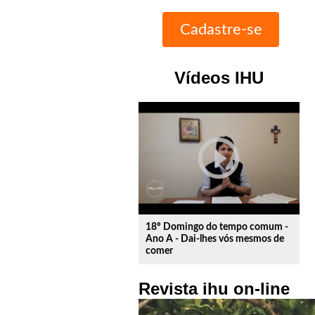
Vídeos IHU
play_circle_outline
18º Domingo do tempo comum -
Ano A - Dai-lhes vós mesmos de
comer
Revista ihu on-line