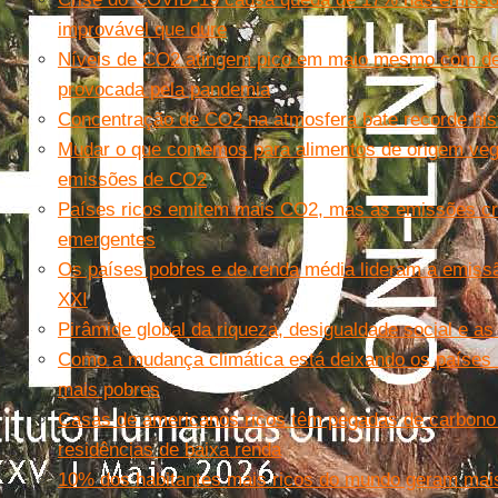
improvável que dure
Níveis de CO2 atingem pico em maio mesmo com d
provocada pela pandemia
Concentração de CO2 na atmosfera bate recorde his
Mudar o que comemos para alimentos de origem veg
emissões de CO2
Países ricos emitem mais CO2, mas as emissões c
emergentes
Os países pobres e de renda média lideram a emiss
XXI
Pirâmide global da riqueza, desigualdade social e 
Como a mudança climática está deixando os países r
mais pobres
Casas de americanos ricos têm pegadas de carbono
residências de baixa renda
10% dos habitantes mais ricos do mundo geram mai