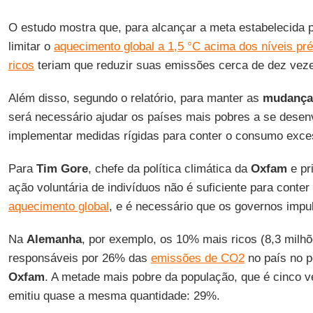
O estudo mostra que, para alcançar a meta estabelecida 
limitar o
aquecimento global a 1,5 °C acima dos níveis pré-
ricos
teriam que reduzir suas emissões cerca de dez veze
Além disso, segundo o relatório, para manter as
mudanças
será necessário ajudar os países mais pobres a se desen
implementar medidas rígidas para conter o consumo exces
Para
Tim Gore
, chefe da política climática da
Oxfam
e pri
ação voluntária de indivíduos não é suficiente para conte
aquecimento global
, e é necessário que os governos imp
Na
Alemanha
, por exemplo, os 10% mais ricos (8,3 milh
responsáveis ​​por 26% das
emissões de CO2
no país no p
Oxfam
. A metade mais pobre da população, que é cinco v
emitiu quase a mesma quantidade: 29%.