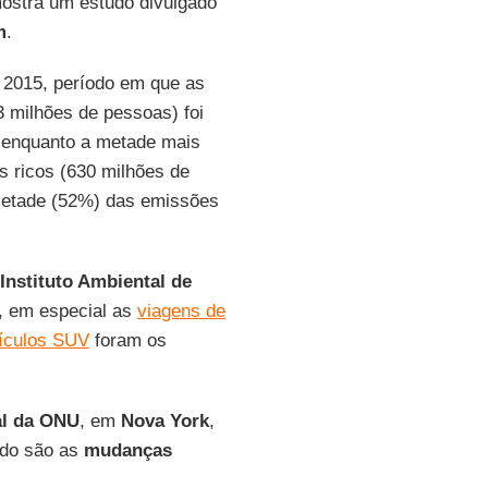
mostra um estudo divulgado
m
.
e 2015, período em que as
 milhões de pessoas) foi
 enquanto a metade mais
 ricos (630 milhões de
 metade (52%) das emissões
Instituto Ambiental de
a, em especial as
viagens de
ículos SUV
foram os
al da ONU
, em
Nova
York
,
ido são as
mudanças