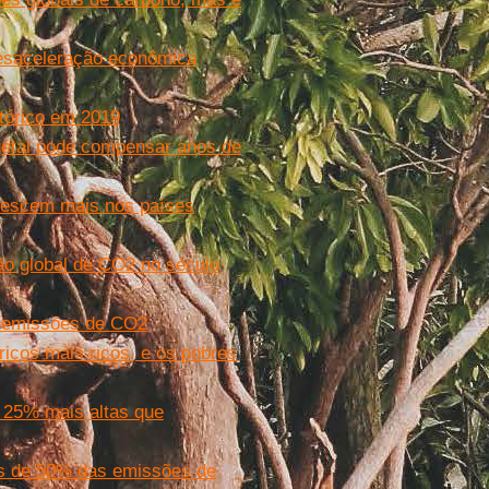
esaceleração econômica
tórico em 2019
etal pode compensar anos de
rescem mais nos países
ão global de CO2 no século
as emissões de CO2
icos mais ricos, e os pobres
 25% mais altas que
s de 50% das emissões de