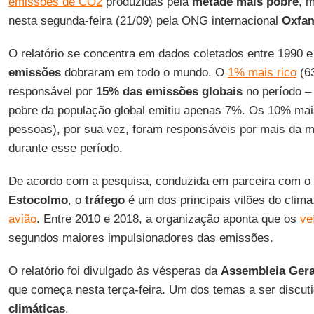
emissões de CO2
produzidas pela
metade mais pobre
, 
nesta segunda-feira (21/09) pela ONG internacional
Oxfa
O relatório se concentra em dados coletados entre 1990 
emissões
dobraram em todo o mundo. O
1% mais rico
(63
responsável por
15% das emissões globais
no período –
pobre da população global emitiu apenas 7%. Os 10% mais
pessoas), por sua vez, foram responsáveis ​​por mais da
durante esse período.
De acordo com a pesquisa, conduzida em parceira com o
Estocolmo
, o
tráfego
é um dos principais vilões do clim
avião
. Entre 2010 e 2018, a organização aponta que os
ve
segundos maiores impulsionadores das emissões.
O relatório foi divulgado às vésperas da
Assembleia Ger
que começa nesta terça-feira. Um dos temas a ser discut
climáticas
.