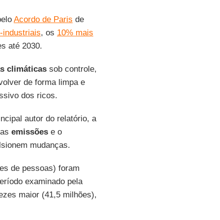
pelo
Acordo de Paris
de
industriais
, os
10% mais
s até 2030.
 climáticas
sob controle,
volver de forma limpa e
sivo dos ricos.
ncipal autor do relatório, a
r as
emissões
e o
ulsionem mudanças.
ões de pessoas) foram
eríodo examinado pela
ezes maior (41,5 milhões),