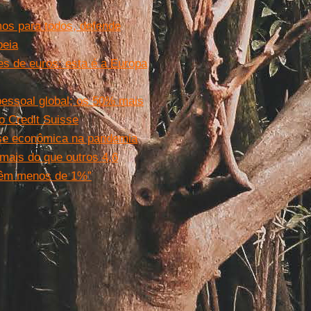
mos para todos, defende
peia
s de euros: esta é a Europa
essoal global; os 50% mais
o Credit Suisse
ise econômica na pandemia
mais do que outros 4,6
têm menos de 1%”