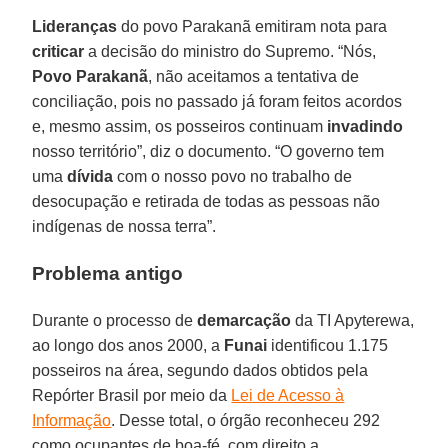
Lideranças
do povo Parakanã emitiram nota para
criticar
a decisão do ministro do Supremo. “Nós,
Povo Parakanã
, não aceitamos a tentativa de
conciliação, pois no passado já foram feitos acordos
e, mesmo assim, os posseiros continuam
invadindo
nosso território”, diz o documento. “O governo tem
uma
dívida
com o nosso povo no trabalho de
desocupação e retirada de todas as pessoas não
indígenas de nossa terra”.
Problema antigo
Durante o processo de
demarcação
da TI Apyterewa,
ao longo dos anos 2000, a
Funai
identificou 1.175
posseiros na área, segundo dados obtidos pela
Repórter Brasil por meio da
Lei de Acesso à
Informação
. Desse total, o órgão reconheceu 292
como ocupantes de boa-fé, com direito a