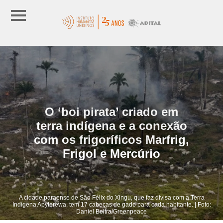
O ‘boi pirata’ criado em
terra indígena e a conexão
com os frigoríficos Marfrig,
Frigol e Mercúrio
A cidade paraense de São Félix do Xingu, que faz divisa com a Terra
Indígena Apyterewa, tem 17 cabeças de gado para cada habitante. | Foto:
Daniel Beltra/Greenpeace