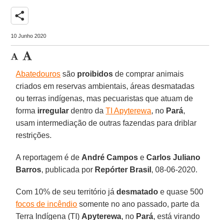
share
10 Junho 2020
Abatedouros
são
proibidos
de comprar animais
criados em reservas ambientais, áreas desmatadas
ou terras indígenas, mas pecuaristas que atuam de
forma
irregular
dentro da
TI Apyterewa
, no
Pará
,
usam intermediação de outras fazendas para driblar
restrições.
A reportagem é de
André
Campos
e
Carlos
Juliano
Barros
, publicada por
Repórter Brasil
, 08-06-2020.
Com 10% de seu território já
desmatado
e quase 500
focos de incêndio
somente no ano passado, parte da
Terra Indígena (TI)
Apyterewa
, no
Pará
, está virando