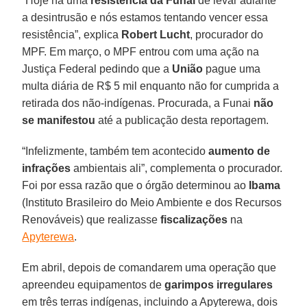
“Hoje há uma
resistência da Funai
de levar adiante
a desintrusão e nós estamos tentando vencer essa
resistência”, explica
Robert Lucht
, procurador do
MPF. Em março, o MPF entrou com uma ação na
Justiça Federal pedindo que a
União
pague uma
multa diária de R$ 5 mil enquanto não for cumprida a
retirada dos não-indígenas. Procurada, a Funai
não
se manifestou
até a publicação desta reportagem.
“Infelizmente, também tem acontecido
aumento de
infrações
ambientais ali”, complementa o procurador.
Foi por essa razão que o órgão determinou ao
Ibama
(Instituto Brasileiro do Meio Ambiente e dos Recursos
Renováveis) que realizasse
fiscalizações
na
Apyterewa
.
Em abril, depois de comandarem uma operação que
apreendeu equipamentos de
garimpos irregulares
em três terras indígenas, incluindo a Apyterewa, dois