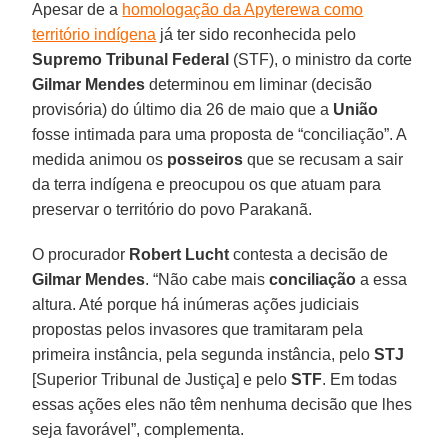
Apesar de a
homologação da Apyterewa como
território indígena
já ter sido reconhecida pelo
Supremo Tribunal Federal
(STF), o ministro da corte
Gilmar Mendes
determinou em liminar (decisão
provisória) do último dia 26 de maio que a
União
fosse intimada para uma proposta de “conciliação”. A
medida animou os
posseiros
que se recusam a sair
da terra indígena e preocupou os que atuam para
preservar o território do povo Parakanã.
O procurador
Robert Lucht
contesta a decisão de
Gilmar Mendes
. “Não cabe mais
conciliação
a essa
altura. Até porque há inúmeras ações judiciais
propostas pelos invasores que tramitaram pela
primeira instância, pela segunda instância, pelo
STJ
[Superior Tribunal de Justiça] e pelo
STF
. Em todas
essas ações eles não têm nenhuma decisão que lhes
seja favorável”, complementa.