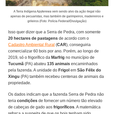
A Terra Indígena Apyterewa vem sendo alvo da ação ilegal não
apenas de pecuaristas, mas também de garimpeiros, madeireiros e
grileiros (Foto: Polícia Federal/Divulgação)
Isso quer dizer que a Serra de Pedra, com somente
20 hectares de pastagens
de acordo com o
Cadastro Ambiental Rural
(
CAR
), conseguiria
comercializar 60 bois por ano. Porém, ao longo de
2019, só o frigorífico da
Marfrig
no município de
Tucumã
(PA) abateu
135 animais
encaminhados
pela fazenda. A unidade do
Frigol
em
São Félix do
Xingu
(PA) também recebeu centenas de animais da
propriedade.
Os dados indicam que a fazenda Serra de Pedra não
teria
condições
de fornecer um número tão elevado
de cabeças de gado aos
frigoríficos
. A matemática
reforça a suspeita de que os bois tenham sido,