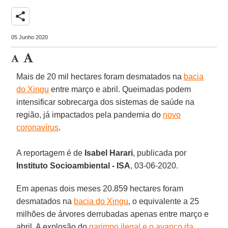
share
05 Junho 2020
Mais de 20 mil hectares foram desmatados na
bacia
do Xingu
entre março e abril. Queimadas podem
intensificar sobrecarga dos sistemas de saúde na
região, já impactados pela pandemia do
novo
coronavírus
.
A reportagem é de
Isabel Harari
, publicada por
Instituto Socioambiental - ISA
, 03-06-2020.
Em apenas dois meses 20.859 hectares foram
desmatados na
bacia do Xingu
, o equivalente a 25
milhões de árvores derrubadas apenas entre março e
abril. A explosão do
garimpo ilegal e o avanço da