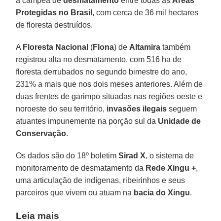
a campeã de
desmatamento
entre todas as
Áreas
Protegidas no Brasil
, com cerca de 36 mil hectares
de floresta destruídos.
A
Floresta Nacional
(
Flona
) de
Altamira
também
registrou alta no desmatamento, com 516 ha de
floresta derrubados no segundo bimestre do ano,
231% a mais que nos dois meses anteriores. Além de
duas frentes de garimpo situadas nas regiões oeste e
noroeste do seu território,
invasões ilegais
seguem
atuantes impunemente na porção sul da
Unidade de
Conservação
.
Os dados são do 18º boletim
Sirad
X
, o sistema de
monitoramento de desmatamento da
Rede Xingu +
,
uma articulação de indígenas, ribeirinhos e seus
parceiros que vivem ou atuam na
bacia do Xingu
.
Leia mais