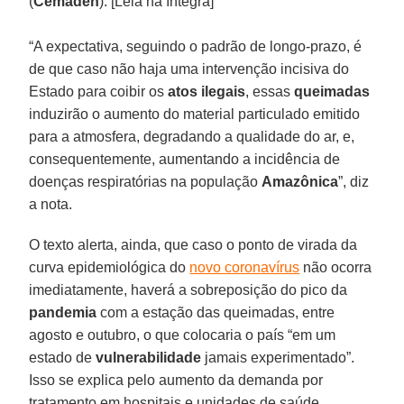
(
Cemaden
). [Leia na íntegra]
“A expectativa, seguindo o padrão de longo-prazo, é
de que caso não haja uma intervenção incisiva do
Estado para coibir os
atos ilegais
, essas
queimadas
induzirão o aumento do material particulado emitido
para a atmosfera, degradando a qualidade do ar, e,
consequentemente, aumentando a incidência de
doenças respiratórias na população
Amazônica
”, diz
a nota.
O texto alerta, ainda, que caso o ponto de virada da
curva epidemiológica do
novo coronavírus
não ocorra
imediatamente, haverá a sobreposição do pico da
pandemia
com a estação das queimadas, entre
agosto e outubro, o que colocaria o país “em um
estado de
vulnerabilidade
jamais experimentado”.
Isso se explica pelo aumento da demanda por
tratamento em hospitais e unidades de saúde,