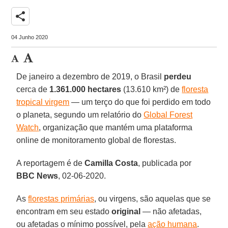
share
04 Junho 2020
De janeiro a dezembro de 2019, o Brasil
perdeu
cerca de
1.361.000 hectares
(13.610 km²) de
floresta
tropical virgem
— um terço do que foi perdido em todo
o planeta, segundo um relatório do
Global Forest
Watch
, organização que mantém uma plataforma
online de monitoramento global de florestas.
A reportagem é de
Camilla Costa
, publicada por
BBC
News
, 02-06-2020.
As
florestas primárias
, ou virgens, são aquelas que se
encontram em seu estado
original
— não afetadas,
ou afetadas o mínimo possível, pela
ação humana
.