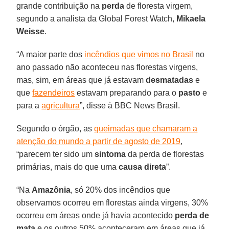
grande contribuição na
perda
de floresta virgem,
segundo a analista da Global Forest Watch,
Mikaela
Weisse
.
“A maior parte dos
incêndios que vimos no Brasil
no
ano passado não aconteceu nas florestas virgens,
mas, sim, em áreas que já estavam
desmatadas
e
que
fazendeiros
estavam preparando para o
pasto
e
para a
agricultura
”, disse à BBC News Brasil.
Segundo o órgão, as
queimadas que chamaram a
atenção do mundo a partir de agosto de 2019
,
“parecem ter sido um
sintoma
da perda de florestas
primárias, mais do que uma
causa
direta
”.
“Na
Amazônia
, só 20% dos incêndios que
observamos ocorreu em florestas ainda virgens, 30%
ocorreu em áreas onde já havia acontecido
perda de
mata
e os outros 50% aconteceram em áreas que já