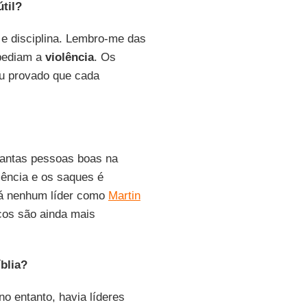
útil?
 e disciplina. Lembro-me das
ediam a
violência
. Os
ou provado que cada
tantas pessoas boas na
lência e os saques é
há nenhum líder como
Martin
cos são ainda mais
blia?
 no entanto, havia líderes