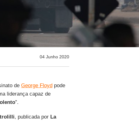
04 Junho 2020
sinato de
George Floyd
pode
ma liderança capaz de
olento
”.
rolilli
, publicada por
La