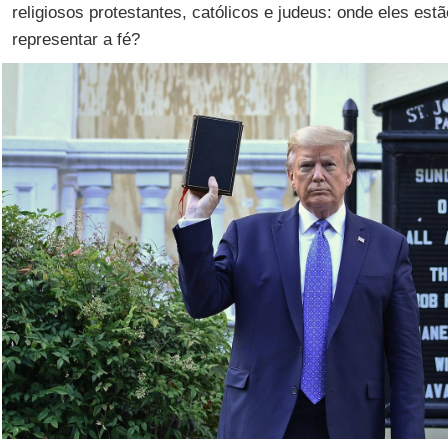
religiosos protestantes, católicos e judeus: onde eles es
representar a fé?