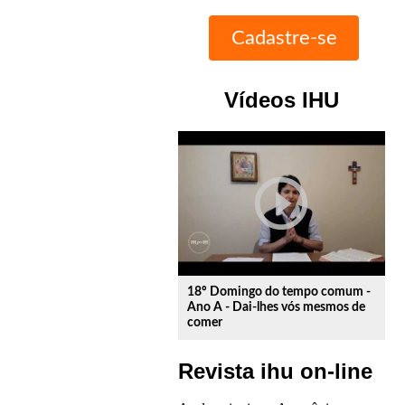
Vídeos IHU
play_circle_outline
18º Domingo do tempo comum -
Ano A - Dai-lhes vós mesmos de
comer
Revista ihu on-line