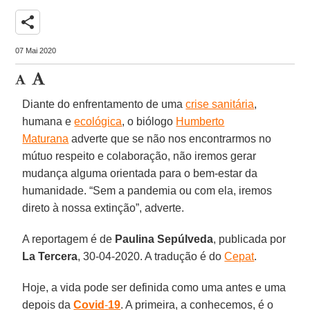
share
07 Mai 2020
Diante do enfrentamento de uma
crise sanitária
,
humana e
ecológica
, o biólogo
Humberto
Maturana
adverte que se não nos encontrarmos no
mútuo respeito e colaboração, não iremos gerar
mudança alguma orientada para o bem-estar da
humanidade. “Sem a pandemia ou com ela, iremos
direto à nossa extinção”, adverte.
A reportagem é de
Paulina
Sepúlveda
, publicada por
La Tercera
, 30-04-2020. A tradução é do
Cepat
.
Hoje, a vida pode ser definida como uma antes e uma
depois da
Covid
-
19
. A primeira, a conhecemos, é o