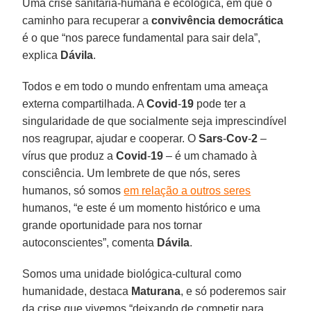
Uma crise sanitária-humana e ecológica, em que o
caminho para recuperar a
convivência democrática
é o que “nos parece fundamental para sair dela”,
explica
Dávila
.
Todos e em todo o mundo enfrentam uma ameaça
externa compartilhada. A
Covid
-
19
pode ter a
singularidade de que socialmente seja imprescindível
nos reagrupar, ajudar e cooperar. O
Sars
-
Cov
-
2
–
vírus que produz a
Covid
-
19
– é um chamado à
consciência. Um lembrete de que nós, seres
humanos, só somos
em relação a outros seres
humanos, “e este é um momento histórico e uma
grande oportunidade para nos tornar
autoconscientes”, comenta
Dávila
.
Somos uma unidade biológica-cultural como
humanidade, destaca
Maturana
, e só poderemos sair
da crise que vivemos “deixando de competir para