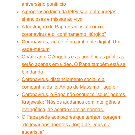
aniversário pontifício
A propensão laica da televisão, entre igrejas
silenciosas e missas ao vivo
A frustração do Papa Francisco com o
coronavírus e o “confinamento litúrgico”
Coronavírus, vida e fé no ambiente digital. Um
vade-mécum
O Vaticano. O Angelus e as audiências públicas
serão apenas em vídeo. O Papa também está se
blindando
Coronavírus, distanciamento social e a
companhia da fé. Artigo de Massimo Faggioli
Coronavírus, o Papa não esquece “seus” pobres.
Krajewski: “Nós os ajudamos com inteligência
evangélica, de acordo com as normas”
O Papa pede aos padres que tenham coragem
“de levar aos doentes a força de Deus e a
eucaristia”