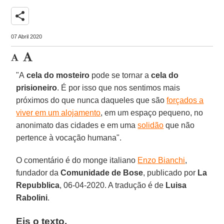
share
07 Abril 2020
"A
cela do mosteiro
pode se tornar a
cela do
prisioneiro
. É por isso que nos sentimos mais
próximos do que nunca daqueles que são
forçados a
viver em um alojamento
, em um espaço pequeno, no
anonimato das cidades e em uma
solidão
que não
pertence à vocação humana".
O comentário é do monge italiano
Enzo Bianchi
,
fundador da
Comunidade de Bose
, publicado por
La
Repubblica
, 06-04-2020. A tradução é de
Luisa
Rabolini
.
Eis o texto.