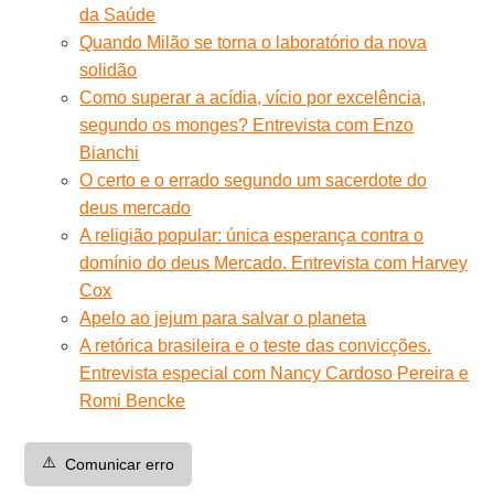
da Saúde
Quando Milão se torna o laboratório da nova
solidão
Como superar a acídia, vício por excelência,
segundo os monges? Entrevista com Enzo
Bianchi
O certo e o errado segundo um sacerdote do
deus mercado
A religião popular: única esperança contra o
domínio do deus Mercado. Entrevista com Harvey
Cox
Apelo ao jejum para salvar o planeta
A retórica brasileira e o teste das convicções.
Entrevista especial com Nancy Cardoso Pereira e
Romi Bencke
⚠️
Comunicar erro