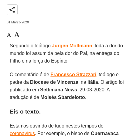
share
31 Março 2020
Segundo o teólogo
Jürgen Moltmann
, toda a dor do
mundo foi assumida pela dor do Pai, na entrega do
Filho e na força do Espírito.
O comentário é de
Francesco Strazzari
, teólogo e
padre da
Diocese de Vincenza
, na
Itália
. O artigo foi
publicado em
Settimana News
, 29-03-2020. A
tradução é de
Moisés Sbardelotto
.
Eis o texto.
Estamos ouvindo de tudo nestes tempos de
coronavírus
. Por exemplo, o bispo de
Cuernavaca