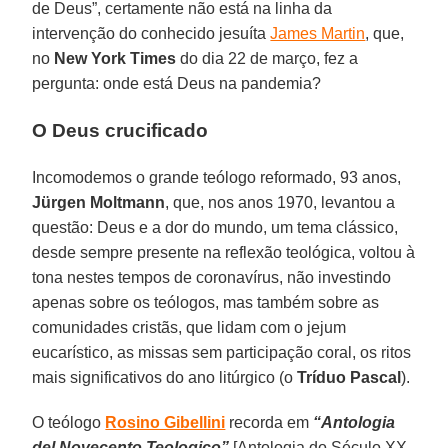
de Deus”, certamente não está na linha da
intervenção do conhecido jesuíta
James Martin
, que,
no
New York Times
do dia 22 de março, fez a
pergunta: onde está Deus na pandemia?
O Deus crucificado
Incomodemos o grande teólogo reformado, 93 anos,
Jürgen Moltmann
, que, nos anos 1970, levantou a
questão: Deus e a dor do mundo, um tema clássico,
desde sempre presente na reflexão teológica, voltou à
tona nestes tempos de coronavírus, não investindo
apenas sobre os teólogos, mas também sobre as
comunidades cristãs, que lidam com o jejum
eucarístico, as missas sem participação coral, os ritos
mais significativos do ano litúrgico (o
Tríduo Pascal
).
O teólogo
Rosino Gibellini
recorda em
“Antologia
del Novecento Teologico”
[Antologia do Século XX