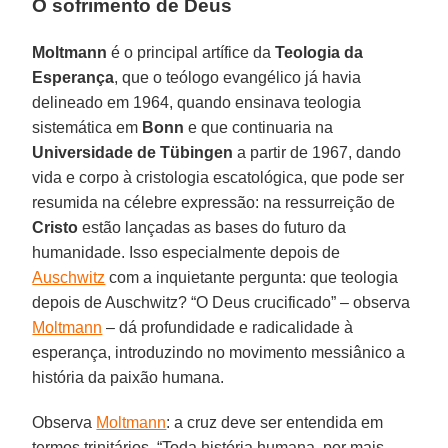
O sofrimento de Deus
Moltmann
é o principal artífice da
Teologia da
Esperança
, que o teólogo evangélico já havia
delineado em 1964, quando ensinava teologia
sistemática em
Bonn
e que continuaria na
Universidade de Tübingen
a partir de 1967, dando
vida e corpo à cristologia escatológica, que pode ser
resumida na célebre expressão: na ressurreição de
Cristo
estão lançadas as bases do futuro da
humanidade. Isso especialmente depois de
Auschwitz
com a inquietante pergunta: que teologia
depois de Auschwitz? “O Deus crucificado” – observa
Moltmann
– dá profundidade e radicalidade à
esperança, introduzindo no movimento messiânico a
história da paixão humana.
Observa
Moltmann
: a cruz deve ser entendida em
termos trinitários. “Toda história humana, por mais