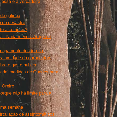
 essa é a verdadeira
 de galinha
o do desastre
to a comprar?
al. Nada menos. Artigo de
 pagamento dos juros e
 calamidade do coronavírus
bre o gasto público
dade’ medidas de Guedes para
 Oreiro
orque não há limite para a
tima semana
irculação de assintomáticos