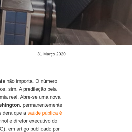
31 Março 2020
aís
não importa. O número
os, sim. A predileção pela
omia real. Abre-se uma nova
shington
, permanentemente
idera que a
saúde pública é
hol e diretor executivo do
G), em artigo publicado por