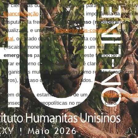
de cientistas ou camas disponíveis para cuidados intensiv
financeirização
fica deslocada pela importância da econom
disputa pela frente: entre o
Consenso
(
neoliberal
)
de Wa
atualizado, e um novo
consenso pós-coronavírus
que cons
vital
, o Estado deve ser protagonista com suas
políticas
(fiscais e monetárias), é necessário um maior controle de
emergentes
para evitar sua fuga neste tempo de adversi
girar em torno da vida humana, e, é claro, a dívida extern
organismos multilaterais, assim como reestruturada com i
juros), no caso dos credores privados.
Sem dúvidas, estamos diante de um novo
dilema civilizat
consequências geopolíticas no mundo, e, é claro, para a
A
Leia mais