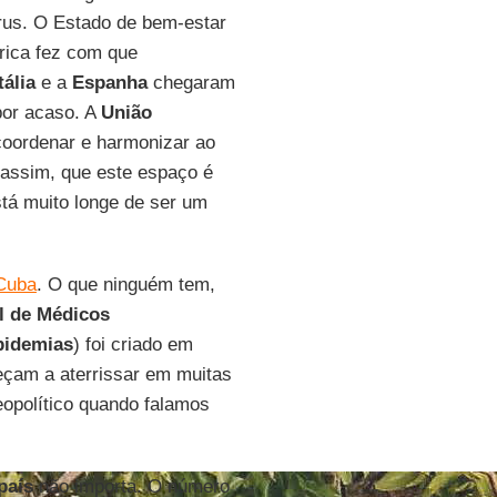
írus. O Estado de bem-estar
rica fez com que
tália
e a
Espanha
chegaram
por acaso. A
União
coordenar e harmonizar ao
 assim, que este espaço é
tá muito longe de ser um
Cuba
. O que ninguém tem,
l de Médicos
pidemias
) foi criado em
eçam a aterrissar em muitas
eopolítico quando falamos
país
não importa. O número