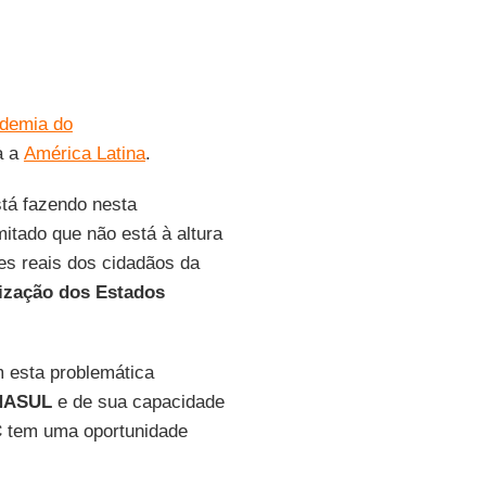
demia do
a a
América Latina
.
tá fazendo nesta
mitado que não está à altura
es reais dos cidadãos da
ização dos Estados
m esta problemática
NASUL
e de sua capacidade
C
tem uma oportunidade