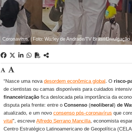
Coronavírus. | Foto: Warley de Andrade/TV Brasil/Divulgação
“Nasce uma nova
desordem econômica global
. O
risco-p
de cientistas ou camas disponíveis para cuidados intensiv
financeirização
fica deslocada pela importância da econ
disputa pela frente: entre o
Consenso
(
neoliberal
)
de Wa
atualizado, e um novo
consenso pós-coronavírus
que cons
vital
”, escreve
Alfredo Serrano Mancilla
, economista espan
Centro Estratégico Latinoamericano de Geopolítica (CELA