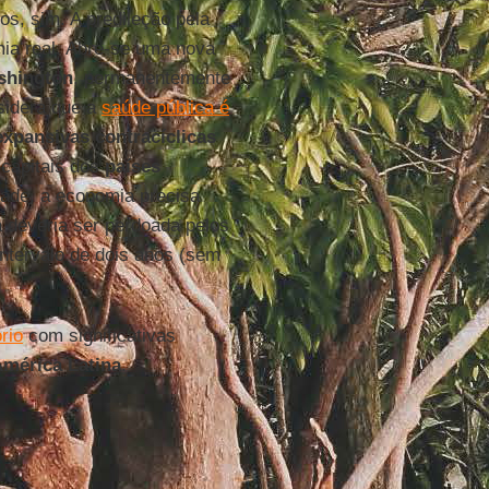
os, sim. A predileção pela
ia real. Abre-se uma nova
shington
, permanentemente
idera que a
saúde pública é
 expansivas contracíclicas
 capitais dos
países
dade, a economia precisa
a deveria ser perdoada pelos
ntervalo de dois anos (sem
ório
com significativas
mérica Latina
.