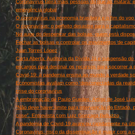
Coronavírus falirá mais pessoas do que as matará: e
emergência global
O coronavírus na economia brasileira e o fim do voo
O coronavírus: o perfeito desastre para o capitalism
No auge do despencar das bolsas, quem está dispos
Fechar as bolsas e controlar os movimentos de capit
Juan Torres López
Carta Aberta: Auditoria da Dívida Já e suspensão do
encargos para destinar os recursos para socorrer a
Covid-19: a pandemia ensina ao mundo a verdade so
Economistas avaliam como ‘desconectadas da reali
crise do coronavírus
A embromação de Paulo Guedes. Artigo de José Luis
“Não deve haver limite para intervenção do Estado, p
crise”. Entrevista com Luiz Gonzaga Belluzzo
A pandemia de Covid-19 avançou rapidamente na úl
Coronavírus: risco da disseminação é maior com a c