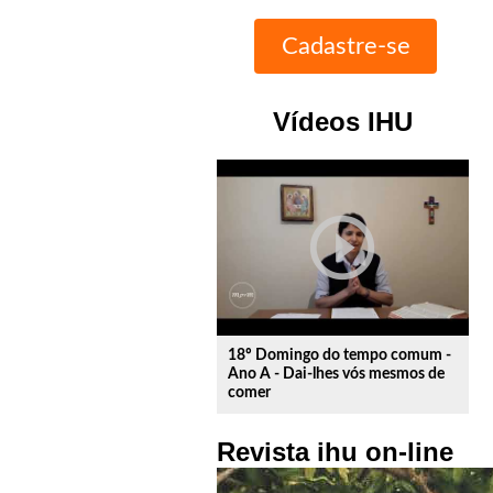
Vídeos IHU
play_circle_outline
18º Domingo do tempo comum -
Ano A - Dai-lhes vós mesmos de
comer
Revista ihu on-line