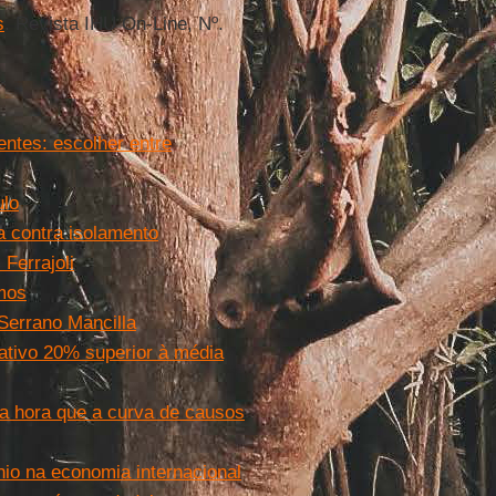
s
. Revista IHU On-Line, Nº.
ntes: escolher entre
ulo
 contra isolamento
 Ferrajoli
mos
Serrano Mancilla
ativo 20% superior à média
a hora que a curva de causos
io na economia internacional