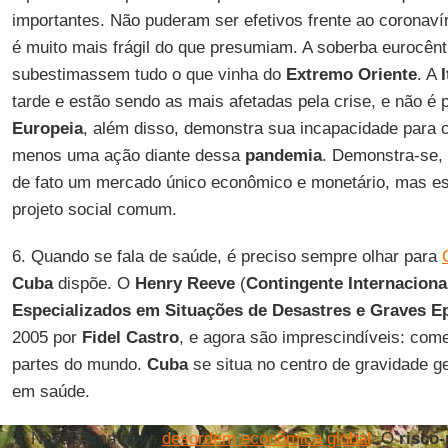
importantes. Não puderam ser efetivos frente ao coronav
é muito mais frágil do que presumiam. A soberba eurocênt
subestimassem tudo o que vinha do
Extremo
Oriente
. A
I
tarde e estão sendo as mais afetadas pela crise, e não é 
Europeia
, além disso, demonstra sua incapacidade para 
menos uma ação diante dessa
pandemia
. Demonstra-se,
de fato um mercado único econômico e monetário, mas es
projeto social comum.
6. Quando se fala de saúde, é preciso sempre olhar para
Cuba
dispõe. O
Henry Reeve
(
Contingente Internaciona
Especializados em Situações de Desastres e Graves E
2005 por
Fidel Castro
, e agora são imprescindíveis: com
partes do mundo.
Cuba
se situa no centro de gravidade g
em saúde.
7. Nasce uma nova
desordem econômica global
. O
risco-