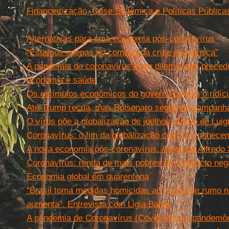
Financeirização, Crise Sistêmica e Políticas Pública
492
Alternativas para uma economia pós-coronavírus
“Estamos apenas no começo da crise econômica”
A pandemia do coronavírus e um dilema sem precede
economia e saúde
Os estímulos econômicos do governo beiram o ridíc
Até Trump recua, mas Bolsonaro segue na campanha
O vírus põe a globalização de joelhos. Artigo de Luigi
Coronavírus: o fim da globalização como a conhece
A nova economia pós-coronavírus. Artigo de Alfredo 
Coronavírus: renda de mais pobres terá impacto neg
Economia global em quarentena
“Brasil toma medidas homicidas ao mudar de rumo n
aumenta”. Entrevista com Ligia Bahia
A pandemia de Coronavírus (Covid-19) e o pandemôn