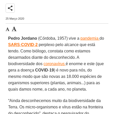
share
25 Março 2020
Pedro
Jordano
(Córdoba, 1957) vive a
pandemia
do
SARS
-
COVID
-
2
perplexo pelo alcance que está
tendo. Como biólogo, constata como estamos
desarmados diante do desconhecido. A
biodiversidade dos
coronavírus
é enorme e este (que
gera a doença
COVID
-
19
) é novo para nós, do
mesmo modo que são novas as 18.000 espécies de
organismos superiores (plantas, animais...) para as
quais damos nome, a cada ano, no planeta.
“Ainda desconhecemos muito da biodiversidade da
Terra. Os micro-organismos e vírus estão na fronteira
do desconhecido”, destaca o pesquisador do