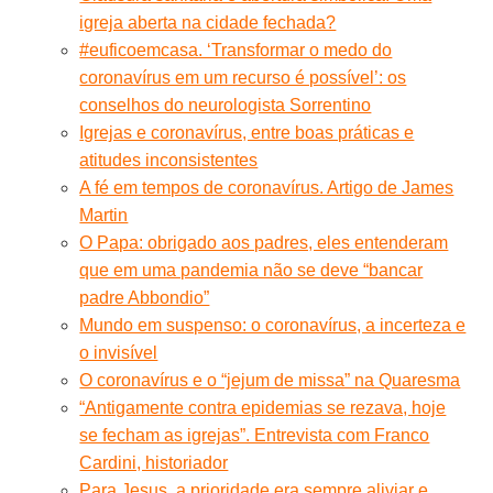
igreja aberta na cidade fechada?
#euficoemcasa. ‘Transformar o medo do
coronavírus em um recurso é possível’: os
conselhos do neurologista Sorrentino
Igrejas e coronavírus, entre boas práticas e
atitudes inconsistentes
A fé em tempos de coronavírus. Artigo de James
Martin
O Papa: obrigado aos padres, eles entenderam
que em uma pandemia não se deve “bancar
padre Abbondio”
Mundo em suspenso: o coronavírus, a incerteza e
o invisível
O coronavírus e o “jejum de missa” na Quaresma
“Antigamente contra epidemias se rezava, hoje
se fecham as igrejas”. Entrevista com Franco
Cardini, historiador
Para Jesus, a prioridade era sempre aliviar e