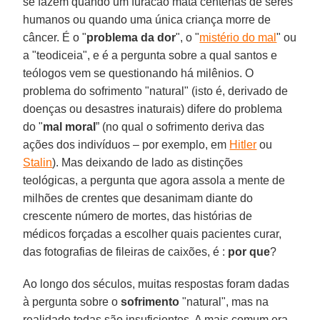
se fazem quando um furacão mata centenas de seres
humanos ou quando uma única criança morre de
câncer. É o "
problema da dor
", o "
mistério do mal
" ou
a "teodiceia", e é a pergunta sobre a qual santos e
teólogos vem se questionando há milênios. O
problema do sofrimento "natural" (isto é, derivado de
doenças ou desastres inaturais) difere do problema
do "
mal moral
” (no qual o sofrimento deriva das
ações dos indivíduos – por exemplo, em
Hitler
ou
Stalin
). Mas deixando de lado as distinções
teológicas, a pergunta que agora assola a mente de
milhões de crentes que desanimam diante do
crescente número de mortes, das histórias de
médicos forçadas a escolher quais pacientes curar,
das fotografias de fileiras de caixões, é :
por que
?
Ao longo dos séculos, muitas respostas foram dadas
à pergunta sobre o
sofrimento
"natural", mas na
realidade todas são insuficientes. A mais comum era