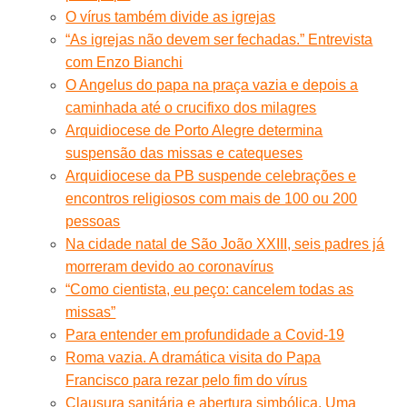
O vírus também divide as igrejas
“As igrejas não devem ser fechadas.” Entrevista
com Enzo Bianchi
O Angelus do papa na praça vazia e depois a
caminhada até o crucifixo dos milagres
Arquidiocese de Porto Alegre determina
suspensão das missas e catequeses
Arquidiocese da PB suspende celebrações e
encontros religiosos com mais de 100 ou 200
pessoas
Na cidade natal de São João XXIII, seis padres já
morreram devido ao coronavírus
“Como cientista, eu peço: cancelem todas as
missas”
Para entender em profundidade a Covid-19
Roma vazia. A dramática visita do Papa
Francisco para rezar pelo fim do vírus
Clausura sanitária e abertura simbólica. Uma