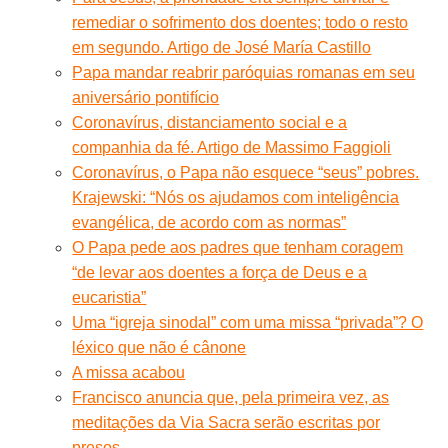
remediar o sofrimento dos doentes; todo o resto
em segundo. Artigo de José María Castillo
Papa mandar reabrir paróquias romanas em seu
aniversário pontifício
Coronavírus, distanciamento social e a
companhia da fé. Artigo de Massimo Faggioli
Coronavírus, o Papa não esquece “seus” pobres.
Krajewski: “Nós os ajudamos com inteligência
evangélica, de acordo com as normas”
O Papa pede aos padres que tenham coragem
“de levar aos doentes a força de Deus e a
eucaristia”
Uma “igreja sinodal” com uma missa “privada”? O
léxico que não é cânone
A missa acabou
Francisco anuncia que, pela primeira vez, as
meditações da Via Sacra serão escritas por
presos