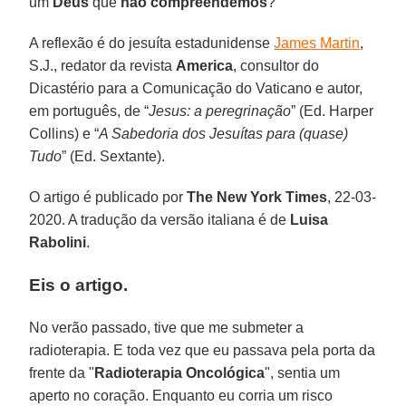
um
Deus
que
não compreendemos
?"
A reflexão é do jesuíta estadunidense
James Martin
,
S.J., redator da revista
America
, consultor do
Dicastério para a Comunicação do Vaticano e autor,
em português, de “
Jesus: a peregrinação
” (Ed. Harper
Collins) e “
A Sabedoria dos Jesuítas para (quase)
Tudo
” (Ed. Sextante).
O artigo é publicado por
The New York Times
, 22-03-
2020. A tradução da versão italiana é de
Luisa
Rabolini
.
Eis o artigo.
No verão passado, tive que me submeter a
radioterapia. E toda vez que eu passava pela porta da
frente da "
Radioterapia Oncológica
", sentia um
aperto no coração. Enquanto eu corria um risco