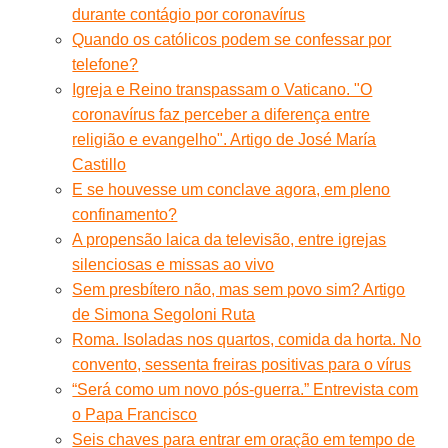
durante contágio por coronavírus
Quando os católicos podem se confessar por
telefone?
Igreja e Reino transpassam o Vaticano. "O
coronavírus faz perceber a diferença entre
religião e evangelho". Artigo de José María
Castillo
E se houvesse um conclave agora, em pleno
confinamento?
A propensão laica da televisão, entre igrejas
silenciosas e missas ao vivo
Sem presbítero não, mas sem povo sim? Artigo
de Simona Segoloni Ruta
Roma. Isoladas nos quartos, comida da horta. No
convento, sessenta freiras positivas para o vírus
“Será como um novo pós-guerra.” Entrevista com
o Papa Francisco
Seis chaves para entrar em oração em tempo de