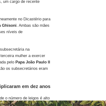
, um cargo de recente
neamente no Dicastério para
a Ghisoni
. Ambas são mães
ses níveis de
subsecretária na
 terceira mulher a exercer
eada pelo
Papa João Paulo II
tão os subsecretários eram
riplicaram em dez anos
e o número de leigos é alto
ulheres ocupam posições de