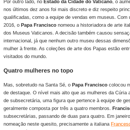
Por outro lado, no
Estado da Cidade do Vaticano
, o aum
nos últimos dez anos foi mais discreto e diz respeito pri
qualificadas, como a equipe de vendas em museus. Com 
2016, o
Papa Francisco
nomeou a historiadora de arte ita
dos Museus Vaticanos. A decisão também causou sensaç
internacional, já que nenhum outro museu dessas dimens
mulher à frente. As coleções de arte dos Papas estão en
visitados do mundo.
Quatro mulheres no topo
Mas, sobretudo na Santa Sé, o
Papa Francisco
colocou m
de destaque. O nível mais alto que as mulheres da Cúria 
de subsecretária, uma figura que pertence à equipe de ges
geralmente composta por três a quatro membros.
Francis
subsecretárias, passando de duas para quatro. Em janeiro
nomeação neste quesito, precisamente a italiana
Francesc