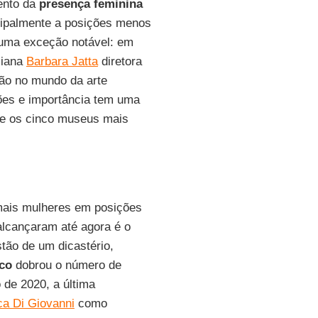
ento da
presença feminina
ncipalmente a posições menos
uma exceção notável: em
liana
Barbara Jatta
diretora
ão no mundo da arte
ões e importância tem uma
tre os cinco museus mais
ais mulheres em posições
alcançaram até agora é o
tão de um dicastério,
co
dobrou o número de
 de 2020, a última
a Di Giovanni
como