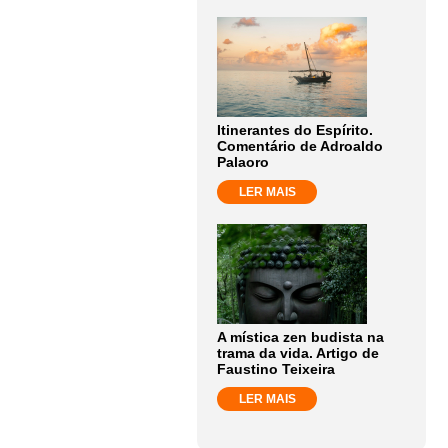
Itinerantes do Espírito.
Comentário de Adroaldo
Palaoro
LER MAIS
A mística zen budista na
trama da vida. Artigo de
Faustino Teixeira
LER MAIS