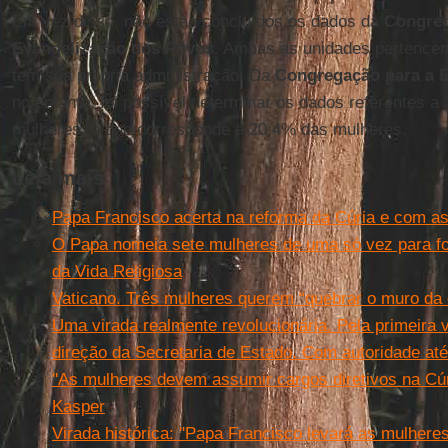
Em vez disso, não estão concluídos os dados da
Congreg
Evangelização dos Povos
. Ambas as unidades pertence
tem sua própria administração. Da
Congregação para a 
no entanto, foi possível determinar os dados referentes a 
mulheres, o que corresponde a 20,4% das mulheres.
Leia mais
Papa Francisco acerta na reforma da Cúria e com a
O Papa nomeia sete mulheres de uma só vez para fo
da Vida Religiosa
Vaticano. Três mulheres querem “quebrar o muro da 
Uma virada realmente revolucionária. Pela primeira 
direção da Secretaria de Estado. Com autoridade até
''As mulheres devem assumir cargos diretivos na Cúr
Kasper
Virada histórica: ''Papa Francisco levará as mulheres