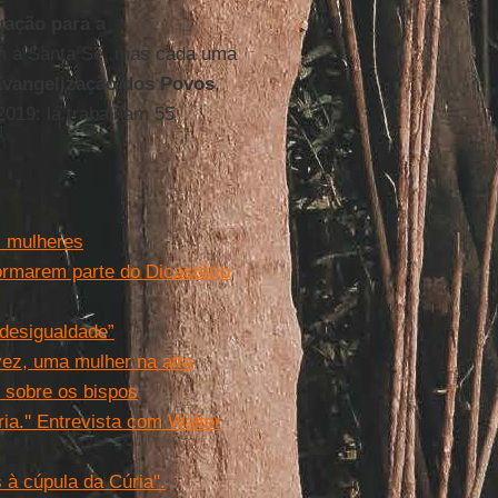
ação para a
m à Santa Sé, mas cada uma
Evangelização dos Povos
,
2019: lá trabalham 55
s mulheres
rmarem parte do Dicastério
desigualdade”
vez, uma mulher na alta
 sobre os bispos
ia.'' Entrevista com Walter
 à cúpula da Cúria''.