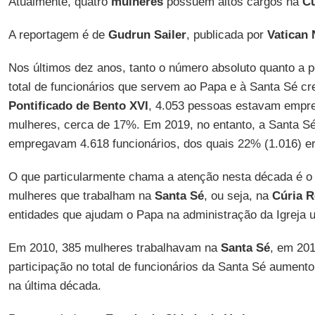
Atualmente, quatro
mulheres
possuem altos cargos na
Cú
A reportagem é de
Gudrun Sailer
, publicada por
Vatican
Nos últimos dez anos, tanto o número absoluto quanto a
total de funcionários que servem ao Papa e à Santa Sé c
Pontificado de Bento XVI
, 4.053 pessoas estavam empre
mulheres, cerca de 17%. Em 2019, no entanto, a Santa Sé
empregavam 4.618 funcionários, dos quais 22% (1.016) e
O que particularmente chama a atenção nesta década é 
mulheres que trabalham na
Santa Sé
, ou seja, na
Cúria 
entidades que ajudam o Papa na administração da Igreja u
Em 2010, 385 mulheres trabalhavam na
Santa Sé
, em 201
participação no total de funcionários da Santa Sé aument
na última década.