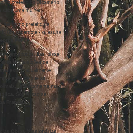
omo prefeito do Dicastério
m sabe uma mulher.
lher como prefeito da
do um sacerdote - o jesuíta
eorge Pell.
cado em poucos dias, disse
heres
em posições de
ana
, está gradualmente
pre enfatiza que as
o mais, "misticamente mais"
tólica
. Sobre isso se
pa Francisco
.
ícias Obras Missionárias
.