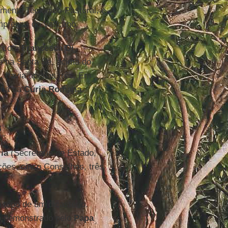
mento Teológico-Pastoral, e
Imprensa do Vaticano.
ve com
Francesca Di
de na Santa Sé, acima do
, havia apenas três. Em
fia na
Cúria Romana
s
ia
(Secretaria de Estado,
ções, cinco Conselhos, três
 topo de um dicastério.
o demonstrado pelo
Papa