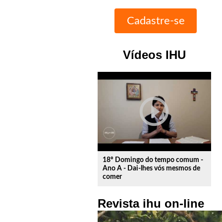
Vídeos IHU
play_circle_outline
18º Domingo do tempo comum -
Ano A - Dai-lhes vós mesmos de
comer
Revista ihu on-line