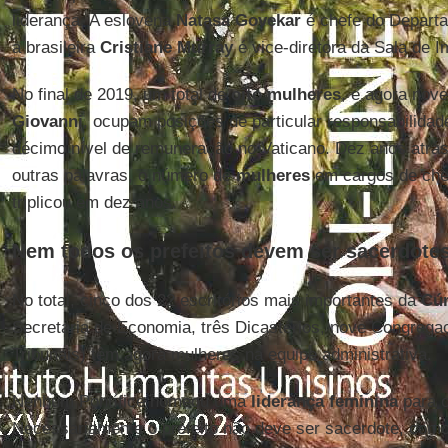
liderança. A eslovena
Natasa Govekar
é chefe do Departa
a brasileira
Cristiane Murray
é vice-diretora da Sala de 
No final de 2019, um total de
oito mulheres
, e agora no
Giovanni
, ocupam posições de particular responsabilida
décimo nível de remuneração no Vaticano. Dez anos atrás
outras palavras, o número de
mulheres
em cargos de che
triplicou em dez anos.
Nem todos os prefeitos devem ser sacerdote
No total, cinco dos 22 escritórios mais importantes da
Cúr
Secretaria de Economia, três Dicastérios, nove Congrega
Tribunais) têm agora mulheres na equipe administrativa.
Nenhum Pontífice nomeou uma
liderança feminina
para o
Necessariamente o prefeito não deve ser sacerdote, com