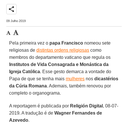
share
09 Julho 2019
Pela primeira vez o
papa Francisco
nomeou sete
religiosas de
distintas ordens religiosas
como
membros do departamento vaticano que regula os
Institutos de Vida Consagrada e Monástica da
Igreja Católica
. Esse gesto demarca a vontade do
Papa de que se tenha mais
mulheres
nos
dicastérios
da Cúria Romana
. Ademais, também renovou por
completo o organograma.
A reportagem é publicada por
Religión Digital
, 08-07-
2019. A tradução é de
Wagner Fernandes de
Azevedo
.