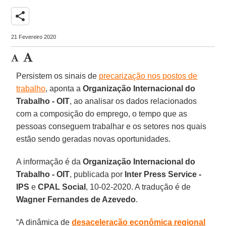
share
21 Fevereiro 2020
Persistem os sinais de
precarização nos postos de
trabalho
, aponta a
Organização Internacional do
Trabalho - OIT
, ao analisar os dados relacionados
com a composição do emprego, o tempo que as
pessoas conseguem trabalhar e os setores nos quais
estão sendo geradas novas oportunidades.
A informação é da
Organização Internacional do
Trabalho - OIT
, publicada por
Inter Press Service -
IPS
e
CPAL Social
, 10-02-2020. A tradução é de
Wagner Fernandes de Azevedo
.
“A dinâmica de
desaceleração econômica regional