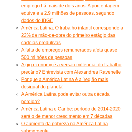
emprego há mais de dois anos. A porcentagem
equivale a 2,9 milhões de pessoas, segundo
dados do IBGE
América Latina. O trabalho infantil corresponde a
22% da mão-de-obra do primeiro estágio das
cadeias produtivas
A falta de empregos remunerados afeta quase
500 milhões de pessoas
A gig economy é a versão millennial do trabalho
precário? Entrevista com Alexandrea Ravenelle
Por que a América Latina é a 'região mais
desigual do planeta'
A América Latina pode evitar outra década
perdida?
América Latina e Caribe: período de 2014-2020
será o de menor crescimento em 7 décadas
O aumento da pobreza na América Latina
submergente