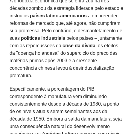
A ortodoxia econômica que se enraizou há três
décadas zombou da estratégia liderada pelo estado e
instou os
países latino-americanos
a empreender
reformas de mercado que, até agora, não cumpriram
sua promessa. Pelo contrário, o desmantelamento de
suas
políticas industriais
pelos países – juntamente
com as repercussões da
crise da dívida
, os efeitos
da "doença holandesa" do superciclo do preço das
matérias-primas após 2003 e a crescente
concorrência chinesa levou à desindustrialização
prematura.
Especificamente, a porcentagem do PIB
correspondente à manufatura vem diminuindo
consistentemente desde a década de 1980, a ponto
de os níveis atuais serem semelhantes aos da
década de 1950. Embora a saída da manufatura seja
uma consequência natural do desenvolvimento
econômico, na
América Latina
começou com níveis