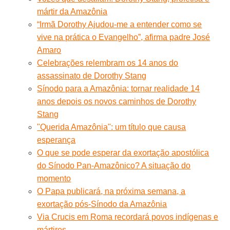
mártir da Amazônia
“Irmã Dorothy Ajudou-me a entender como se
vive na prática o Evangelho”, afirma padre José
Amaro
Celebrações relembram os 14 anos do
assassinato de Dorothy Stang
Sínodo para a Amazônia: tornar realidade 14
anos depois os novos caminhos de Dorothy
Stang
"Querida Amazônia": um título que causa
esperança
O que se pode esperar da exortação apostólica
do Sínodo Pan-Amazônico? A situação do
momento
O Papa publicará, na próxima semana, a
exortação pós-Sínodo da Amazônia
Via Crucis em Roma recordará povos indígenas e
mártires