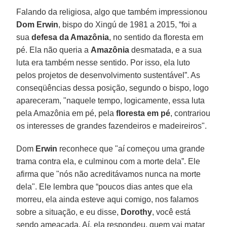
Falando da religiosa, algo que também impressionou
Dom Erwin
, bispo do Xingú de 1981 a 2015, “foi a
sua
defesa da Amazônia
, no sentido da floresta em
pé. Ela não queria a
Amazônia
desmatada, e a sua
luta era também nesse sentido. Por isso, ela luto
pelos projetos de desenvolvimento sustentável”. As
conseqüências dessa posição, segundo o bispo, logo
apareceram, "naquele tempo, logicamente, essa luta
pela Amazônia em pé, pela
floresta em pé
, contrariou
os interesses de grandes fazendeiros e madeireiros".
Dom
Erwin
reconhece que "aí começou uma grande
trama contra ela, e culminou com a morte dela”. Ele
afirma que "nós não acreditávamos nunca na morte
dela". Ele lembra que “poucos dias antes que ela
morreu, ela ainda esteve aqui comigo, nos falamos
sobre a situação, e eu disse,
Dorothy
, você está
sendo ameaçada. Aí, ela respondeu, quem vai matar