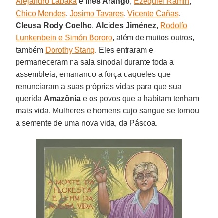
Alejandro Labaka
e
Inés Arango
,
Ezequiel Ramin
,
Chico Mendes
,
Josimo Tavares
,
Vicente Cañas
,
Cleusa Rody Coelho
,
Alcides Jiménez
,
Rodolfo
Lunkenbein e Simón Bororo
, além de muitos outros,
também
Dorothy Stang
. Eles entraram e
permaneceram na sala sinodal durante toda a
assembleia, emanando a força daqueles que
renunciaram a suas próprias vidas para que sua
querida
Amazônia
e os povos que a habitam tenham
mais vida. Mulheres e homens cujo sangue se tornou
a semente de uma nova vida, da Páscoa.