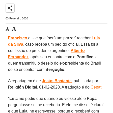
share
03 Fevereiro 2020
Francisco
disse que “será um prazer” receber
Lula
da Silva
, caso receba um pedido oficial. Essa foi a
confissão do presidente argentino,
Alberto
Fernández
, após seu encontro com o
Pontífice
, a
quem transmitiu o desejo do ex-presidente do Brasil
de se encontrar com
Bergoglio
.
A reportagem é de
Jesús
Bastante
, publicada por
Religión
Digital
, 01-02-2020. A tradução é do
Cepat
.
“
Lula
me pediu que quando eu viesse até o
Papa
,
perguntasse se lhe receberia. E ele me disse ‘é claro’
e que
Lula
lhe escrevesse, porque o receberá com