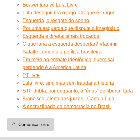
Boaventura vê Lula Livre
Lula desequilibra o jogo. Craque é craque
Esquerda, o resgate do sonho
Por uma esquerda que dispute o imaginário
Esquerda e direita: sinais trocados
O que faria a esquerda despertar? Vladimir
Safatle comenta a política brasileira
Em meio ao embate ideológico, quem sai
perdendo é a América Latina
PT livre
Lula livre, sim, mas sem fraudar a história
STF dribla, por enquanto, o “ônus” de libertar Lula
Francisco: alerta aos juízes - Carta a Lula
A encruzilhada da democracia no Brasil
⚠️
Comunicar erro