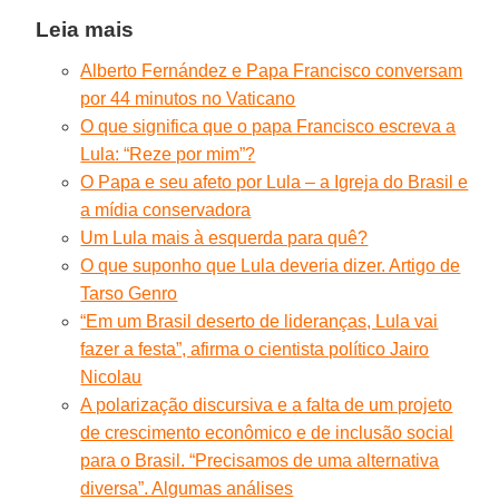
Leia mais
Alberto Fernández e Papa Francisco conversam
por 44 minutos no Vaticano
O que significa que o papa Francisco escreva a
Lula: “Reze por mim”?
O Papa e seu afeto por Lula – a Igreja do Brasil e
a mídia conservadora
Um Lula mais à esquerda para quê?
O que suponho que Lula deveria dizer. Artigo de
Tarso Genro
“Em um Brasil deserto de lideranças, Lula vai
fazer a festa”, afirma o cientista político Jairo
Nicolau
A polarização discursiva e a falta de um projeto
de crescimento econômico e de inclusão social
para o Brasil. “Precisamos de uma alternativa
diversa”. Algumas análises