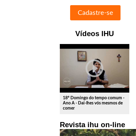
Vídeos IHU
play_circle_outline
18º Domingo do tempo comum -
Ano A - Dai-lhes vós mesmos de
comer
Revista ihu on-line