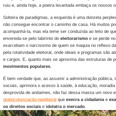
ruiu e, ainda hoje, a poeira levantada embaça os nossos o
Solteira de paradigmas, a esquerda é uma donzela perplex
não consegue encontrar o caminho de casa. Há muitos pr
acompanhá-la, mas ela teme ser conduzida ao leito de que
envereda-se pelo labirinto do
eleitorarismo
e se perde no
exarcebam o narcisismo de quem se maquia no reflexo das
pela rotatividade eleitoral, onde ideais e programas são a
e cargos. E, quanto mais se aproxima das estruturas de p
movimentos
populares
.
É bem verdade que, ao assumir a administração pública,
sociais, aprimora o acesso à saúde, à educação, moradia
desprovida de andaimes, não faz dessa massa um novo edif
globocolonização neoliberal
que
execra a cidadania
e
exa
os direitos sociais
e
idolatra o mercado
.