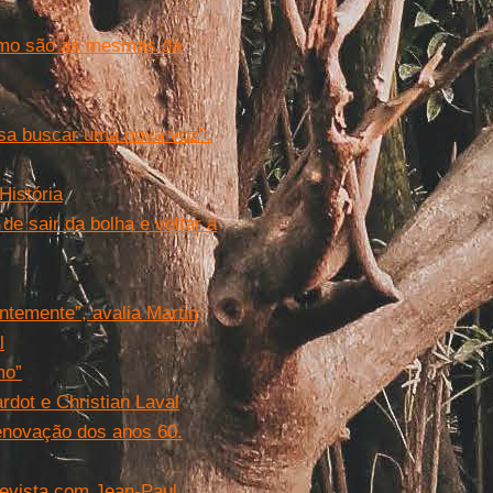
ismo são as mesmas da
sa buscar uma nova voz”.
História
e sair da bolha e voltar a
ntemente”, avalia Martin
l
mo”
rdot e Christian Laval
renovação dos anos 60.
revista com Jean-Paul