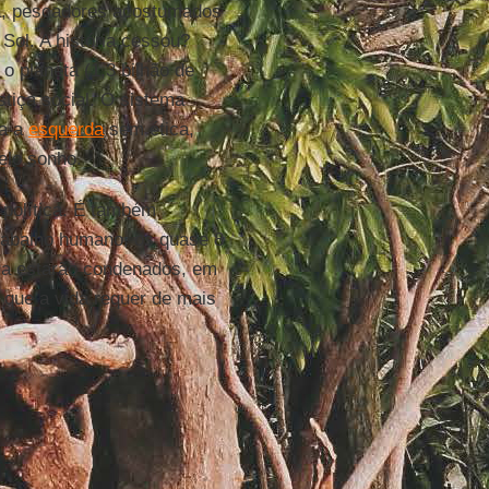
a, pescadores acostumados
 Sol. A história cessou?
o planeta (1,3 bilhão de
tiça social. O sistema
ra a
esquerda
sem ética,
elo sonho.
 política. É também
 trabalho humano, os quase 8
ra estarão condenados, em
o que a vida requer de mais