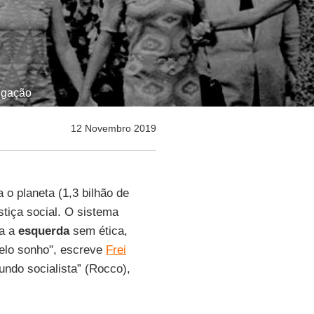
ulgação
12 Novembro 2019
 o planeta (1,3 bilhão de
tiça social. O sistema
ra a
esquerda
sem ética,
pelo sonho", escreve
Frei
undo socialista” (Rocco),