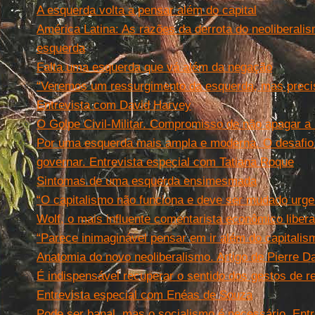
A esquerda volta a pensar além do capital
América Latina: As razões da derrota do neoliberal
esquerda
Falta uma esquerda que vá além da negação
“Veremos um ressurgimento da esquerda, mas preci
Entrevista com David Harvey
O Golpe Civil-Militar. Compromisso de não apagar a 
Por uma esquerda mais ampla e moderna. O desafio d
governar. Entrevista especial com Tatiana Roque
Sintomas de uma esquerda ensimesmada
“O capitalismo não funciona e deve ser mudado urge
Wolf, o mais influente comentarista econômico libera
“Parece inimaginável pensar em ir além do capitalis
Anatomia do novo neoliberalismo. Artigo de Pierre Da
É indispensável recuperar o sentido dos gestos de 
Entrevista especial com Enéas de Souza
Pode ser banal, mas o socialismo é necessário. Ent