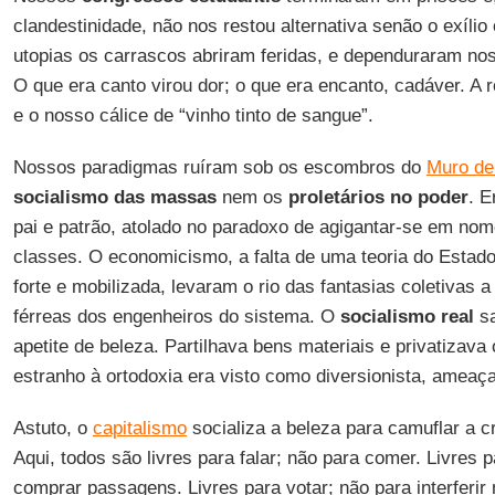
clandestinidade, não nos restou alternativa senão o exíli
utopias os carrascos abriram feridas, e dependuraram nos
O que era canto virou dor; o que era encanto, cadáver. A
e o nosso cálice de “vinho tinto de sangue”.
Nossos paradigmas ruíram sob os escombros do
Muro de
socialismo
das massas
nem os
proletários no poder
. E
pai e patrão, atolado no paradoxo de agigantar-se em nome
classes. O economicismo, a falta de uma teoria do Estado
forte e mobilizada, levaram o rio das fantasias coletivas 
férreas dos engenheiros do sistema. O
socialismo
real
sa
apetite de beleza. Partilhava bens materiais e privatizav
estranho à ortodoxia era visto como diversionista, ameaça
Astuto, o
capitalismo
socializa a beleza para camuflar a cr
Aqui, todos são livres para falar; não para comer. Livres p
comprar passagens. Livres para votar; não para interferir