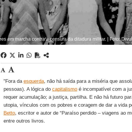
es em marcha contra a censura da ditadura militar. | Foto: Div
"Fora da
esquerda
, não há saída para a miséria que assola
pessoas). A lógica do
capitalismo
é incompatível com a jus
requer acumulação; a justiça, partilha. E não há futuro pa
utopia, vínculos com os pobres e coragem de dar a vida 
Betto
, escritor e autor de “Paraíso perdido – viagens ao m
entre outros livros.