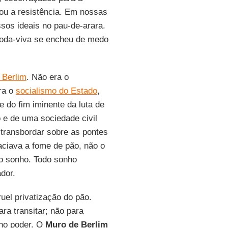
o ou a resistência. Em nossas
sos ideais no pau-de-arara.
 roda-viva se encheu de medo
 Berlim
. Não era o
ra o
socialismo do Estado
,
 do fim iminente da luta de
 e de uma sociedade civil
a transbordar sobre as pontes
ciava a fome de pão, não o
a o sonho. Todo sonho
dor.
uel privatização do pão.
ara transitar; não para
 no poder. O
Muro de Berlim