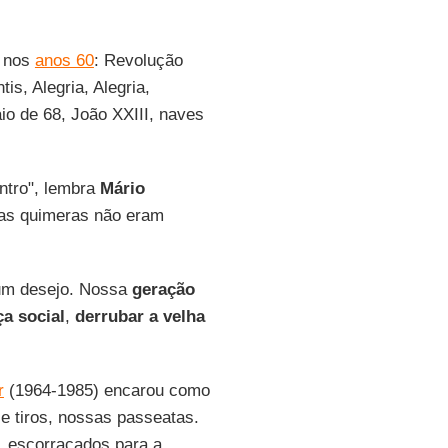
s nos
anos 60
: Revolução
s, Alegria, Alegria,
o de 68, João XXIII, naves
ntro", lembra
Mário
as quimeras não eram
 um desejo. Nossa
geração
ça
social
,
derrubar a velha
r
(1964-1985) encarou como
e tiros, nossas passeatas.
, escorraçados para a