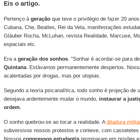
Eis o artigo.
Pertenço à
geração
que teve o privilégio de fazer 20 ano
Cubana, Che, Beatles, Rei da Vela, manifestações estudanti
Gláuber Rocha, McLuhan, revista Realidade, Marcuse, Mai
espaciais etc.
Era a
geração dos sonhos
. "Sonhar é acordar-se para de
Quintana
. Estávamos permanentemente despertos. Noss
acalentadas por drogas, mas por utopias.
Segundo a teoria psicanalítica, todo sonho é projeção de
desejava ardentemente mudar o mundo,
instaurar a
justi
ordem
.
O sonho quebrou-se ao tocar a realidade. A
ditadura milita
subversivos nossos protestos e conteve, com cassetetes 
Nossos
congressos
estudantis
terminaram em prisões e