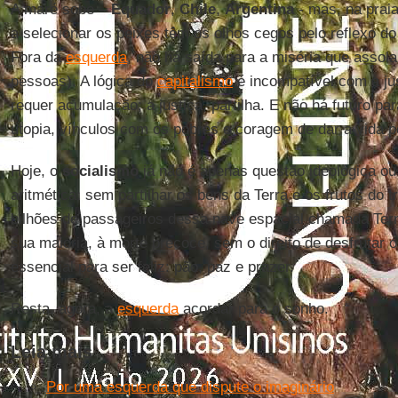
A maré sobe –
Equador
,
Chile
,
Argentina
- mas, na prai
a selecionar os peixes têm os olhos cegos pelo reflexo do
Fora da
esquerda
, não há saída para a miséria que assola 
pessoas). A lógica do
capitalismo
é incompatível com a jus
requer acumulação; a justiça, partilha. E não há futuro pa
utopia, vínculos com os pobres e coragem de dar a vida p
Hoje, o
socialismo
já não é apenas questão ideológica ou
aritmética: sem partilhar os bens da Terra e os frutos do
bilhões de passageiros dessa nave espacial chamada Ter
sua maioria, à morte precoce, sem o direito de desfrutar 
essencial para ser feliz: pão, paz e prazer.
Resta, agora, a
esquerda
acordar para o sonho.
Leia mais
Por uma esquerda que dispute o imaginário