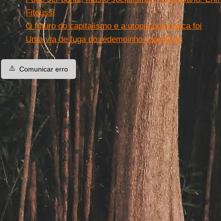
Fitoussi
O futuro do capitalismo e a utopia que nunca foi
Uma via de fuga do redemoinho capitalista
⚠️
Comunicar erro