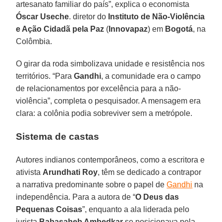
artesanato familiar do país”, explica o economista
Óscar Useche
. diretor do
Instituto de Não-Violência
e Ação Cidadã pela Paz
(
Innovapaz
) em
Bogotá
, na
Colômbia.
O girar da roda simbolizava unidade e resistência nos
territórios. “Para
Gandhi
, a comunidade era o campo
de relacionamentos por excelência para a não-
violência”, completa o pesquisador. A mensagem era
clara: a colônia podia sobreviver sem a metrópole.
Sistema de castas
Autores indianos contemporâneos, como a escritora e
ativista
Arundhati Roy
, têm se dedicado a contrapor
a narrativa predominante sobre o papel de
Gandhi
na
independência. Para a autora de “
O Deus das
Pequenas Coisas
”, enquanto a ala liderada pelo
jurista
Babasaheb Ambedkar
se posicionava pela