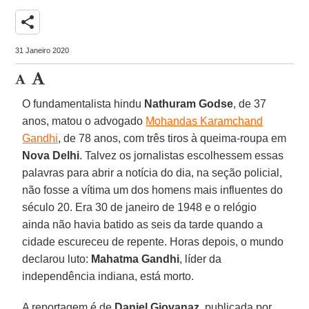
share
31 Janeiro 2020
O fundamentalista hindu
Nathuram Godse
, de 37
anos, matou o advogado
Mohandas Karamchand
Gandhi
, de 78 anos, com três tiros à queima-roupa em
Nova Delhi
. Talvez os jornalistas escolhessem essas
palavras para abrir a notícia do dia, na seção policial,
não fosse a vítima um dos homens mais influentes do
século 20. Era 30 de janeiro de 1948 e o relógio
ainda não havia batido as seis da tarde quando a
cidade escureceu de repente. Horas depois, o mundo
declarou luto:
Mahatma Gandhi
, líder da
independência indiana, está morto.
A reportagem é de
Daniel Giovanaz
, publicada por