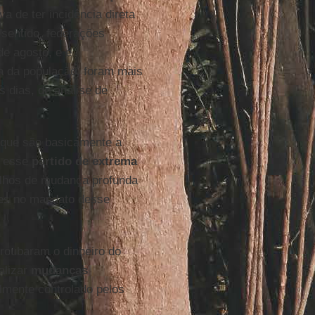
va de ter incidência direta
sentido, federações
de agosto, e é
a da população, foram mais
 dias, de análise de
 que são basicamente a
é esse
partido de extrema
balhos de mudança profunda
ntes no mandato desse
roubaram o dinheiro do
ealizar
mudanças
lmente controlado pelos