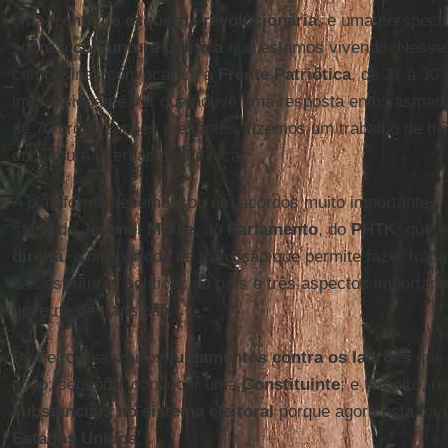
uma
frente de esquerda revolucionária
, e uma perspecti
sobre a
conjuntura política
que estamos vivendo. Nesse 
campesinas convocaram a
Frente Patriótica
, de 27 a 30 
impressionante ver que houve uma resposta entusiasmad
de 70 organizações presentes, fizemos um trabalho de três
conjuntura internacional e local.
A plataforma desembocou em acordos muito importantes,
saída de
Jovenel Moïse
, do
Parlamento
, do
PHTK
, que 
direita
, e um período de transição que permite fazer tra
nas estruturas políticas do país e três aspectos importa
governo de transição.
Primeiro, realizar os
julgamentos contra os ladrões
que 
povo; segundo, convocar uma
Constituinte
; e terceiro, r
substanciais no sistema eleitoral
porque agora está tota
Estados Unidos
.