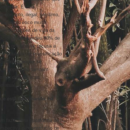
 pertence. É uma
corrupto, ilegal, ilegítimo,
 elemento ético muito
das condições de vida da
acional, que perdeu 60% de
 este governo se recusa a
ma situação de massificação
ão não consegue se
do, a população também
smo, das políticas
o atual.
que está se armando, há
ram fazer uma plataforma de
rspectiva de construção de