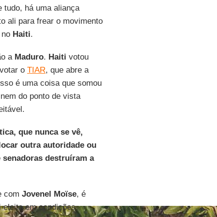
e tudo, há uma aliança
to ali para frear o movimento
z no
Haiti
.
ão a
Maduro
.
Haiti
votou
votar o
TIAR
, que abre a
 Isso é uma coisa que somou
 nem do ponto de vista
itável.
ica, que nunca se vê,
ocar outra autoridade ou
e senadoras destruíram a
te com
Jovenel Moïse
, é
i eleita em condições