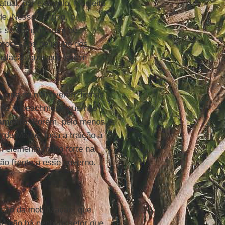
tual, por exemplo, foi eleito
e. Nesse sentido, o
s se comportaram de
 processos de roubo dos
opulação quer que saiam
s, que se mantiveram firmes
o de impeachment, que não
amento
. Porém, pelo menos
 de Moïse, toda a traição à
m elemento muito forte na
ão frente a esse governo.
ão da mobilização, que
ue não há nenhum setor que