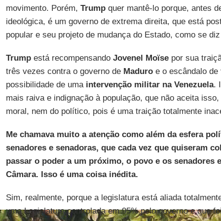
movimento. Porém,
Trump
quer mantê-lo porque, antes d
ideológica, é um governo de extrema direita, que está pos
popular e seu projeto de mudança do Estado, como se di
Trump
está recompensando
Jovenel Moïse
por sua traiç
três vezes contra o governo de
Maduro
e o escândalo de 
possibilidade de uma
intervenção militar na Venezuela
.
mais raiva e indignação à população, que não aceita isso,
moral, nem do político, pois é uma traição totalmente inace
Me chamava muito a atenção como além da esfera polít
senadores e senadoras, que cada vez que quiseram col
passar o poder a um próximo, o povo e os senadores 
Câmara. Isso é uma coisa inédita.
Sim, realmente, porque a legislatura está aliada totalmen
uma Legislatura controlada em 95% pelo governo e que fo