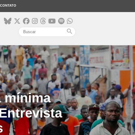
CONTATO
search
a mínima
Entrevista
s