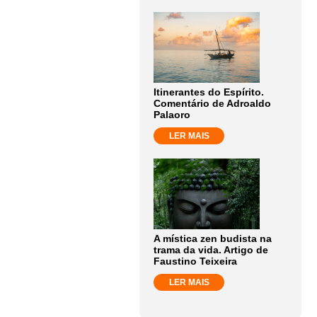
Itinerantes do Espírito.
Comentário de Adroaldo
Palaoro
LER MAIS
A mística zen budista na
trama da vida. Artigo de
Faustino Teixeira
LER MAIS