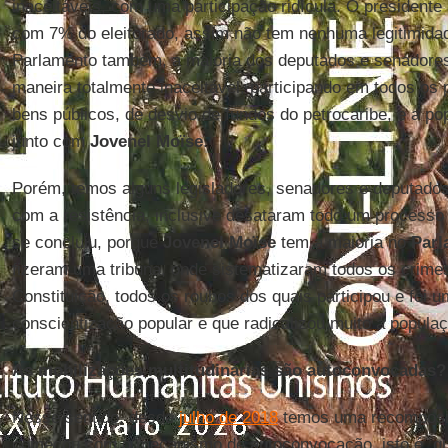
inaceitáveis, com uma participação ridícula. O presidente a
com 7% do eleitorado, assim não tem nenhuma legitimidad
Parlamento também, a maioria dos deputados e senadore
maneira totalmente inaceitável, participando em todos os
bens públicos, de desvio de fundos do petrocaribe, e a p
junto com
Jovenel Moïse
.
Porém, temos alguns legisladores, senadores e deputado
com a resistência, inclusive desataram todo um process
se concluiu, porque
Jovenel Moïse
tem a maioria no
Parl
fizeram uma tribuna, onde sistematizaram todos os crimes
Constituição, todos os roubos dos quais participou e foi u
conscientização popular e que radicalizou muito a populaç
As mobilizações multitudinárias são autoconvocadas?
Nesse sentido, desde
julho de 2018
temos uma recomposiç
começou com o mecanismo de autoconvocação, isto é, q