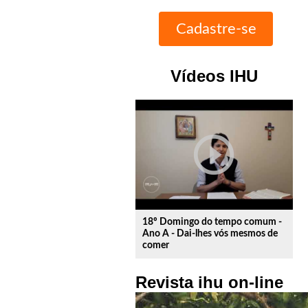
Vídeos IHU
play_circle_outline
18º Domingo do tempo comum -
Ano A - Dai-lhes vós mesmos de
comer
Revista ihu on-line