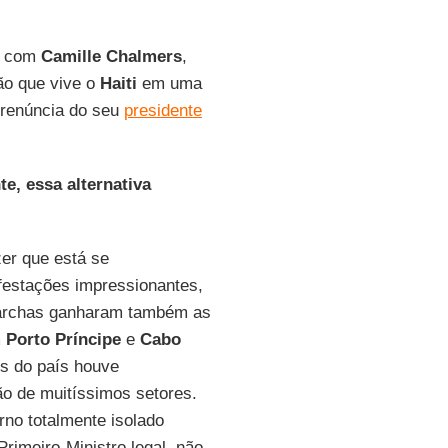
os com
Camille Chalmers
,
ção que vive o
Haiti
em uma
a renúncia do seu
presidente
e, essa alternativa
zer que está se
festações impressionantes,
marchas ganharam também as
m
Porto Príncipe
e
Cabo
s do país houve
ão de muitíssimos setores.
no totalmente isolado
Primeiro-Ministro legal, não