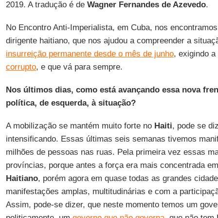
2019. A tradução é de
Wagner Fernandes de Azevedo
.
No Encontro Anti-Imperialista, em Cuba, nos encontram
dirigente haitiano, que nos ajudou a compreender a situa
insurreição permanente desde o mês de junho
, exigindo 
corrupto
, e que vá para sempre.
Nos últimos dias, como está avançando essa nova frent
política, de esquerda, à situação?
A mobilização se mantém muito forte no
Haiti
, pode se di
intensificando. Essas últimas seis semanas tivemos mani
milhões de pessoas nas ruas. Pela primeira vez essas 
províncias, porque antes a força era mais concentrada e
Haitiano
, porém agora em quase todas as grandes cidade
manifestações amplas, multitudinárias e com a participaç
Assim, pode-se dizer, que neste momento temos um gover
politicamente, um
governo que não governa
, que não tem 