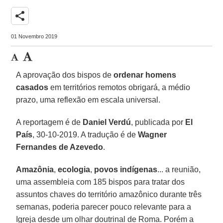
share
01 Novembro 2019
A aprovação dos bispos de
ordenar homens
casados
em territórios remotos obrigará, a médio
prazo, uma reflexão em escala universal.
A reportagem é de
Daniel Verdú
, publicada por
El
País
, 30-10-2019. A tradução é de
Wagner
Fernandes de Azevedo
.
Amazônia
,
ecologia
,
povos indígenas
... a reunião,
uma assembleia com 185 bispos para tratar dos
assuntos chaves do território amazônico durante três
semanas, poderia parecer pouco relevante para a
Igreja desde um olhar doutrinal de Roma. Porém a