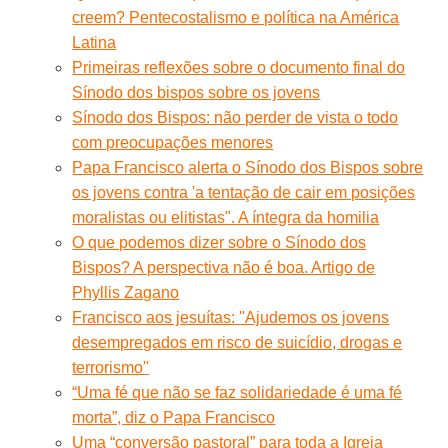
creem? Pentecostalismo e política na América
Latina
Primeiras reflexões sobre o documento final do
Sínodo dos bispos sobre os jovens
Sínodo dos Bispos: não perder de vista o todo
com preocupações menores
Papa Francisco alerta o Sínodo dos Bispos sobre
os jovens contra 'a tentação de cair em posições
moralistas ou elitistas". A íntegra da homilia
O que podemos dizer sobre o Sínodo dos
Bispos? A perspectiva não é boa. Artigo de
Phyllis Zagano
Francisco aos jesuítas: ''Ajudemos os jovens
desempregados em risco de suicídio, drogas e
terrorismo''
“Uma fé que não se faz solidariedade é uma fé
morta”, diz o Papa Francisco
Uma “conversão pastoral” para toda a Igreja