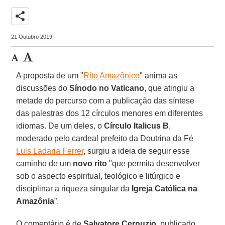
share
21 Outubro 2019
A proposta de um "
Rito Amazônico
" anima as
discussões do
Sínodo no Vaticano
, que atingiu a
metade do percurso com a publicação das síntese
das palestras dos 12 círculos menores em diferentes
idiomas. De um deles, o
Círculo Italicus B
,
moderado pelo cardeal prefeito da Doutrina da Fé
Luis Ladaria Ferrer
, surgiu a ideia de seguir esse
caminho de um
novo rito
"que permita desenvolver
sob o aspecto espiritual, teológico e litúrgico e
disciplinar a riqueza singular da
Igreja Católica na
Amazônia
”.
O comentário é de
Salvatore Cernuzio
, publicado