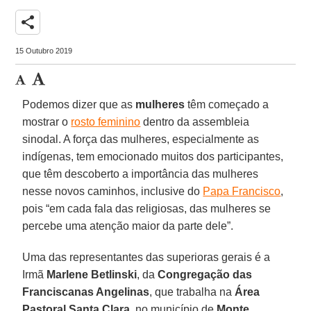
share
15 Outubro 2019
Podemos dizer que as
mulheres
têm começado a
mostrar o
rosto feminino
dentro da assembleia
sinodal. A força das mulheres, especialmente as
indígenas, tem emocionado muitos dos participantes,
que têm descoberto a importância das mulheres
nesse novos caminhos, inclusive do
Papa Francisco
,
pois “em cada fala das religiosas, das mulheres se
percebe uma atenção maior da parte dele”.
Uma das representantes das superioras gerais é a
Irmã
Marlene Betlinski
, da
Congregação das
Franciscanas Angelinas
, que trabalha na
Área
Pastoral Santa Clara
, no município de
Monte