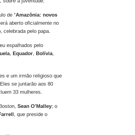
, sobre a juventude.
lo de “
Amazônia: novos
será aberto oficialmente no
, celebrada pelo papa.
opeu espalhados pelo
uela
,
Equador
,
Bolívia
,
es e um irmão religioso que
Eles se juntarão aos 80
ncluem 33 mulheres.
 Boston,
Sean O’Malley
; o
arrell
, que preside o