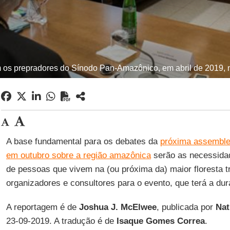
os prepradores do Sínodo Pan-Amazônico, em abril de 2019, n
A base fundamental para os debates da
próxima assemblei
em outubro sobre a região amazônica
serão as necessidad
de pessoas que vivem na (ou próxima da) maior floresta t
organizadores e consultores para o evento, que terá a du
A reportagem é de
Joshua J. McElwee
, publicada por
Nat
23-09-2019. A tradução é de
Isaque Gomes Correa
.