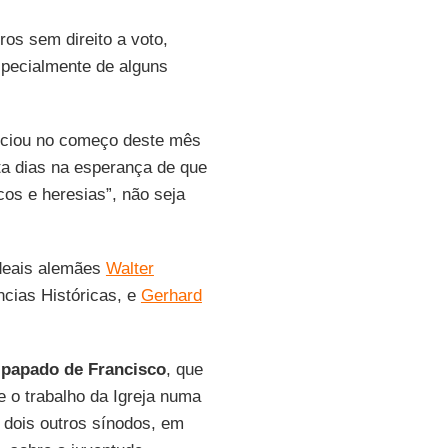
os sem direito a voto,
especialmente de alguns
nciou no começo deste mês
ta dias na esperança de que
cos e heresias”, não seja
deais alemães
Walter
ncias Históricas, e
Gerhard
o
papado de Francisco
, que
 o trabalho da Igreja numa
u dois outros sínodos, em