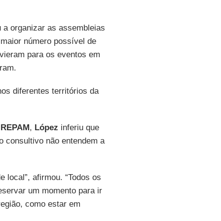
u a organizar as assembleias
o maior número possível de
 vieram para os eventos em
aram.
s diferentes territórios da
– REPAM
,
López
inferiu que
so consultivo não entendem a
de local”, afirmou. “Todos os
eservar um momento para ir
 região, como estar em