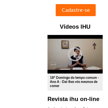
Vídeos IHU
play_circle_outline
18º Domingo do tempo comum -
Ano A - Dai-lhes vós mesmos de
comer
Revista ihu on-line