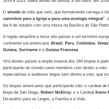
2014 e 2015, sobre temas de família, e um outro, em 2018
O
sínodo
do mês que vem, que formalmente carrega o títu
caminhos para a Igreja e para uma ecologia integral
”, 
dia 6 de outubro com uma missa na Basílica de São Pedro
A região amazônica inclui oito países e um território eur
continente sul-americano:
Brasil
,
Peru
,
Colômbia
,
Venez
Guiana
,
Suriname
e a
Guiana Francesa
.
Virá destes países a ampla maioria dos 184 bispos e padr
participarão do sínodo como membros com direito a voto. 
especialistas e auditores leigos sem direito a voto, que i
Os bispos americanos que participarão são: o cardeal de
bispo de San Diego,
Robert McElroy
; e o Cardeal
Kevin F
Dicastério para os Leigos, a Família e a Vida.