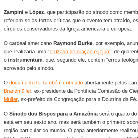
Zampini
e
López
, que participarão do sínodo como membr
referiam-se às fortes críticas que o evento tem atraído, 
círculos conservadores da Igreja americana e europeia.
O cardeal americano
Raymond Burke
, por exemplo, anu
que realizaria uma “
cruzada de oração e jejum
” de quaren
o
instrumentum
, que, segundo ele, contém “erros teológi
aprovado pelo sínodo.
O
documento foi também criticado
abertamente pelos car
Brandmüller
, ex-presidente da Pontifícia Comissão de Ciê
Muller
, ex-prefeito da Congregação para a Doutrina da Fé.
O
Sínodo dos Bispos para a Amazônia
será o quarto d
está em seu sexto ano, mas será também o primeiro sobre
região particular do mundo. O papa anteriormente realizo