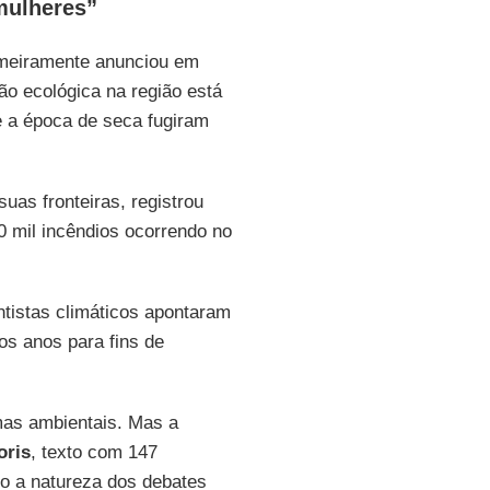
mulheres”
meiramente anunciou em
o ecológica na região está
e a época de seca fugiram
uas fronteiras, registrou
 mil incêndios ocorrendo no
ntistas climáticos apontaram
mos anos para fins de
mas ambientais. Mas a
oris
, texto com 147
o a natureza dos debates