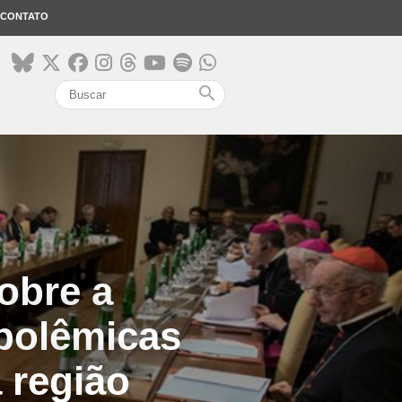
CONTATO
search
obre a
polêmicas
 região