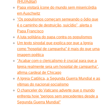
(IHU/Adital)
Papa visitará ícone do mundo sem misericórdia
em Auschwitz
"Os populismos começam semeando o ódio que
é o caminho de destruição, suicídio", alerta o
Papa Francisco
A luta solitária do papa contra os populismos
Um texto sinodal que explica por que a Igreja
como “hospital de campanha” é mais do que uma
imagem poética
''Acabar com o clericalismo é crucial para que a
Igreja realmente seja um hospital de campanha'',
afirma cardeal de Chicago
A Igreja Católica, a Segunda Guerra Mundial e as
vítimas do nacional-socialismo
O chanceler do Vaticano adverte que o mundo
enfrenta hoje “perigos sem precedentes desde a
Segunda Guerra Mundial”