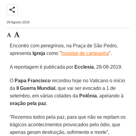
share
29 Agosto 2019
Encontro com peregrinos, na Praça de São Pedro,
apresenta
Igreja
como "
hospital de campanha
".
A reportagem é publicada por
Ecclesia
, 28-08-2019.
O
Papa Francisco
recordou hoje no Vaticano o início
da
II Guerra Mundial
, que vai ser evocado a 1 de
setembro, em várias cidades da
Polônia
, apelando à
oração pela paz
.
“Rezemos todos pela paz, para que não se repitam os
trágicos acontecimentos provocados pelo ódio, que
apenas geram destruição, sofrimento e morte”,