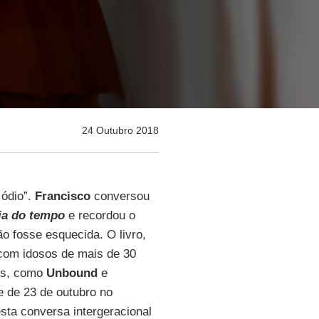
24 Outubro 2018
ódio”.
Francisco
conversou
ia do tempo
e recordou o
o fosse esquecida. O livro,
 com idosos de mais de 30
vos, como
Unbound
e
de de 23 de outubro no
esta conversa intergeracional