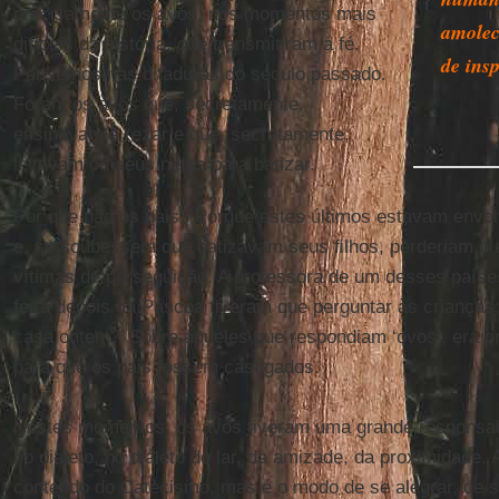
precisamente os avós, nos momentos mais
amolec
difíceis da história, que transmitiram a fé.
de ins
Pensemos nas ditaduras do século passado.
Foram os avós que, secretamente,
ensinavam a rezar e que, secretamente,
levavam os seus netos para batizar.
Por que não os pais? Porque estes últimos estavam envolvi
e, se soubessem que batizavam seus filhos, perderiam o 
vítimas de perseguição. A professora de um desses país
feira depois da Páscoa tiveram que perguntar às crianç
casa ontem?’ Sobre aqueles que respondiam ‘ovos’, era p
para que os pais fossem castigados.
Nestes momentos, os avós tiveram uma grande responsabil
no dialeto, no dialeto do lar, da amizade, da proximidade.
conteúdo do Catecismo, mas é o modo de se alegrar, de ser