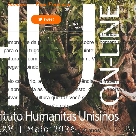
A outra palavra 
humana — Papa Francisco
você não se arri
maduro, nunca d
Tweet
ilusão de recolhe
a tranquilidade 
Lembro-me da parábola de Jesus sobre o homem rico que 
para o seu trigo, e Jesus diz o seguinte: insensato, esta
cultura da competição nunca vê o fim. Vê o fim que se p
chegar subindo, pisando cabeças.
Pelo contrário, a cultura da convivência, da fraternidade,
se abre e suja as mãos. Esse gesto, da mão aberta, é fu
salvar dessa cultura que faz você se sentir um fracassado
competição: abre a mão estendida, sorria, a caminho, nu
será feliz.
Tony e Grace Naudi (Malta, 71 e 65 anos)