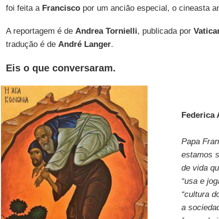
foi feita a
Francisco
por um ancião especial, o cineasta 
A reportagem é de
Andrea Tornielli
, publicada por
Vatica
tradução é de
André Langer
.
Eis o que conversaram.
Federica 
Papa Franc
estamos s
de vida q
“usa e jo
“cultura 
a socieda