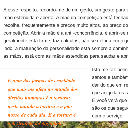
A esse respeito, recordo-me de um gesto, um gesto para e
mão estendida e aberta. A mão da competição está fecha
recolhe, frequentemente a preços muito altos, ao preço do
competição. Abrir a mão é a anti-concorrência, é abrir-s
geralmente está firme, faz cálculos, não se coloca em jogo
lado, a maturação da personalidade está sempre a caminh
as mãos, está com as mãos estendidas para saudar e abr
Isto me faz pens
santos e também
E uma das formas de crueldade
dar do que em re
que mais me afeta no mundo dos
que aniquila os 
direitos humanos é a tortura;
E você verá que
neste mundo a tortura é o pão
são os que segu
nosso de cada dia. E a tortura é
com o serviço.
a destruição da dignidade