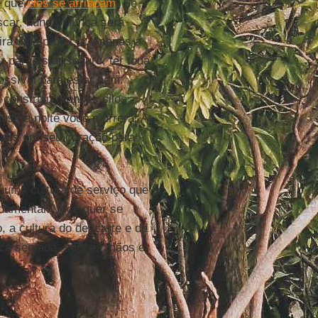
é que
eles se arriscam
. Se
scar, nunca, nunca será
irá uma profecia. Apenas a
r para estar seguro, ter toda
possível para estar bem.
construiu grandes silos
 mesma noite você morrerá! A
ropôs em seu coração para
 é uma cultura de serviço que
ndamental. Você quer se
, a cultura do descarte e da
nca sentada, suja as mãos e