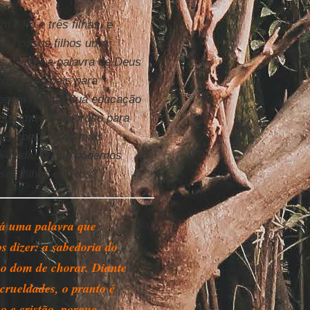
 filho e três filhas, e
os nossos filhos uma
s a viver a palavra de Deus
ços como pais para
arecem rejeitar sua educação
portante. É doloroso para
ados com coisas mais
 e ajuda. O que podemos
sos filhos e netos?
á uma palavra que
s dizer: a sabedoria do
 o dom de chorar. Diante
 crueldades, o pranto é
 e cristão, porque