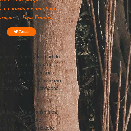
e o coração e é uma fonte
piração — Papa Francisco
Tweet
dos na filosofia do partido
emprego e se tornariam
es contou que na segunda-
as: ‘O que vocês comeram em
reciso passar a informação,
idade. A fé é transmitida
 A fé não é apenas o
 triste, de viver. Existe