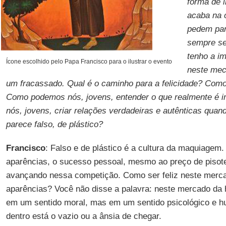
forma de 
acaba na 
pedem par
sempre se
tenho a i
Ícone escolhido pelo Papa Francisco para o ilustrar o evento
neste mec
um fracassado. Qual é o caminho para a felicidade? Como
Como podemos nós, jovens, entender o que realmente é
nós, jovens, criar relações verdadeiras e autênticas quan
parece falso, de plástico?
Francisco
: Falso e de plástico é a cultura da maquiagem
aparências, o sucesso pessoal, mesmo ao preço de pisote
avançando nessa competição. Como ser feliz neste merc
aparências? Você não disse a palavra: neste mercado da h
em um sentido moral, mas em um sentido psicológico e h
dentro está o vazio ou a ânsia de chegar.