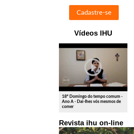
Vídeos IHU
play_circle_outline
18º Domingo do tempo comum -
Ano A - Dai-lhes vós mesmos de
comer
Revista ihu on-line