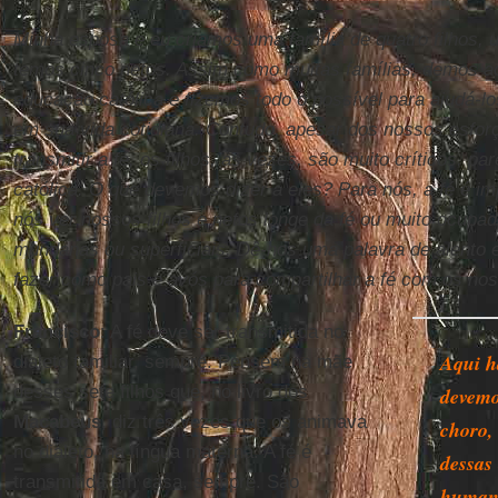
Minha esposa e eu criamos uma família de quatro filhos, um
temos cinco netos. Assim como muitas famílias, demos a
educação católica e fizemos todo o possível para ajudá-lo
em sua vida cotidiana. Contudo, apesar dos nossos esfor
transmitir a fé, os filhos, às vezes, são muito críticos, p
católica. O que devemos dizer a eles? Para nós, a fé é im
nós ver nossos filhos e netos longe da fé ou muito ocup
mundanas ou superficiais. Dê-nos uma palavra de alento
fazer como pais e avós para compartilhar a fé com os nos
Francisco
: A fé deve ser transmitida no
Aqui h
dialeto familiar, sempre. Pensem na mãe
desses sete filhos que, no livro dos
devemo
Macabeus
, diz três vezes que os animava
choro,
no dialeto, na língua materna. A fé é
dessas
transmitida em casa, sempre. São
humano