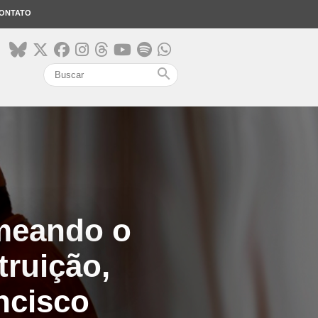
ONTATO
search
meando o
truição,
ancisco