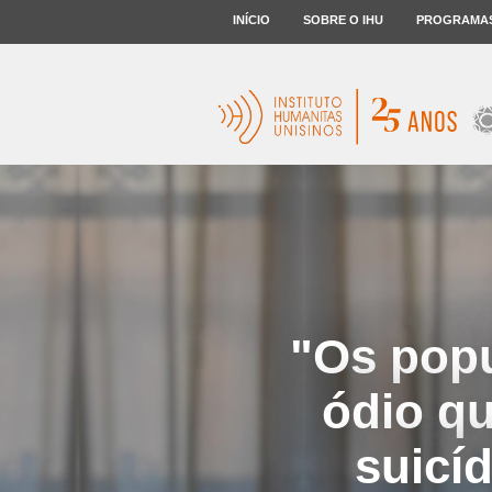
INÍCIO
SOBRE O IHU
PROGRAMA
"Os pop
ódio qu
suicíd