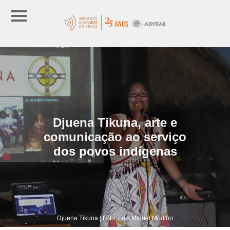
Djuena Tikuna, arte e
comunicação ao serviço
dos povos indígenas
Djuena Tikuna | Foto: Luis Miguel Modino