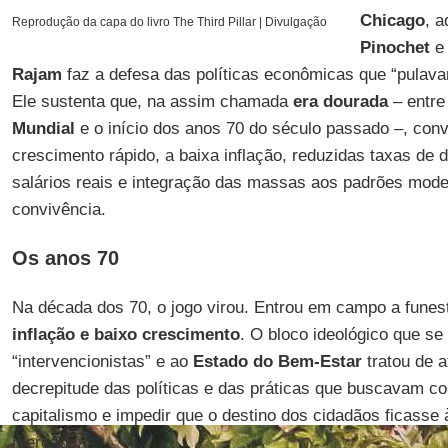
Chicago
, 
Reprodução da capa do livro The Third Pillar | Divulgação
Pinochet
Rajam
faz a defesa das políticas econômicas que “pulava
Ele sustenta que, na assim chamada
era dourada
– entre
Mundial
e o início dos anos 70 do século passado –, co
crescimento rápido, a baixa inflação, reduzidas taxas d
salários reais e integração das massas aos padrões mod
convivência.
Os anos 70
Na década dos 70, o jogo virou. Entrou em campo a funes
inflação e baixo crescimento
. O bloco ideológico que se
“intervencionistas” e ao
Estado do Bem-Estar
tratou de a
decrepitude das políticas e das práticas que buscavam con
capitalismo e impedir que o destino dos cidadãos ficasse
mercado.