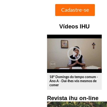
Vídeos IHU
play_circle_outline
18º Domingo do tempo comum -
Ano A - Dai-lhes vós mesmos de
comer
Revista ihu on-line