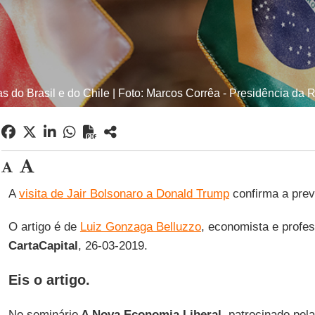
s do Brasil e do Chile | Foto: Marcos Corrêa - Presidência da 
A
visita de Jair Bolsonaro a Donald Trump
confirma a prev
O artigo é de
Luiz Gonzaga Belluzzo
, economista e profes
CartaCapital
, 26-03-2019.
Eis o artigo.
No seminário
A Nova Economia Liberal
, patrocinado pel