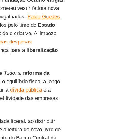
meteu vestir fatiota nova
sbugalhados,
Paulo Guedes
dos pelo time do
Estado
ido e criativo. A limpeza
 das despesas
nça para a
liberalização
e Tudo
, a
reforma da
o equilíbrio fiscal a longo
zir a
dívida pública
e a
etitividade das empresas
de liberal, ao distribuir
 a leitura do novo livro de
ente do Banco Central da