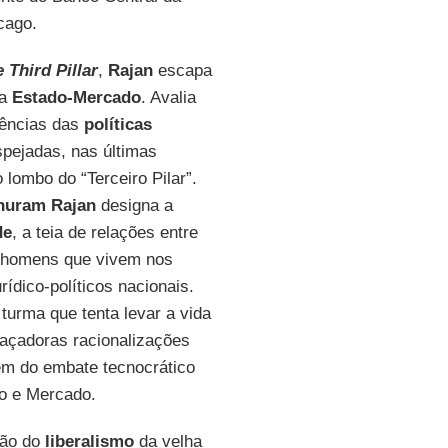
cago.
 Third Pillar
,
Rajan
escapa
ia
Estado-Mercado
. Avalia
ências das
políticas
pejadas, nas últimas
 lombo do “Terceiro Pilar”.
huram Rajan
designa a
de
, a teia de relações entre
 homens que vivem nos
jurídico-políticos nacionais.
 turma que tenta levar a vida
açadoras racionalizações
em do embate tecnocrático
o e Mercado.
mão do
liberalismo
da velha