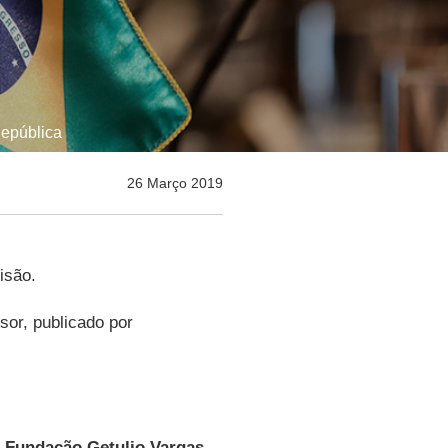
República
26 Março 2019
isão.
sor, publicado por
a
Fundação Getulio Vargas
,