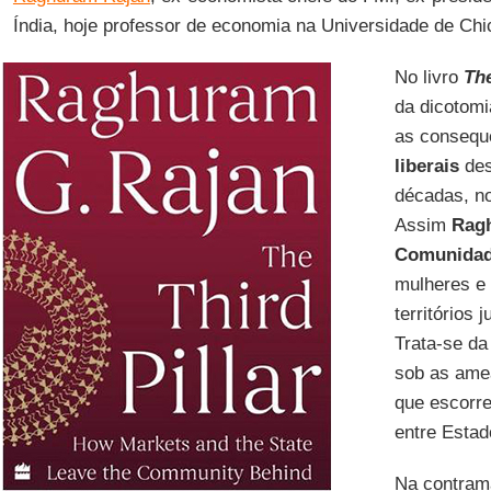
Índia, hoje professor de economia na Universidade de Chi
No livro
The
da dicotom
as consequ
liberais
des
décadas, no
Assim
Rag
Comunida
mulheres e
territórios 
Trata-se da
sob as ame
que escorr
entre Estad
Na contra