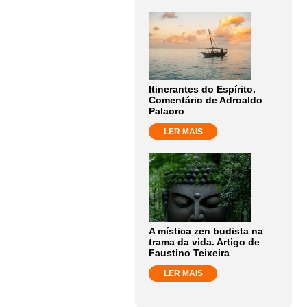
Itinerantes do Espírito.
Comentário de Adroaldo
Palaoro
LER MAIS
A mística zen budista na
trama da vida. Artigo de
Faustino Teixeira
LER MAIS