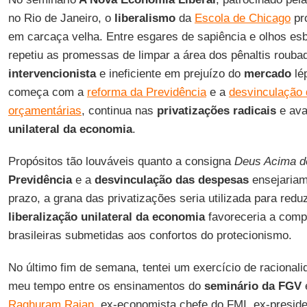
no Rio de Janeiro, o
liberalismo
da
Escola de Chicago
pro
em carcaça velha. Entre esgares de sapiência e olhos e
repetiu as promessas de limpar a área dos pênaltis rouba
intervencionista
e ineficiente em prejuízo do
mercado
lép
começa com a
reforma da Previdência
e a
desvinculação
orçamentárias
, continua nas
privatizações radicais
e ava
unilateral da economia
.
Propósitos tão louváveis quanto a consigna
Deus Acima d
Previdência
e a
desvinculação das despesas
ensejariam 
prazo, a grana das privatizações seria utilizada para redu
liberalização unilateral da economia
favoreceria a comp
brasileiras submetidas aos confortos do protecionismo.
No último fim de semana, tentei um exercício de racionalida
meu tempo entre os ensinamentos do
seminário da FGV
e
Raghuram Rajan
, ex-economista chefe do FMI, ex-presid