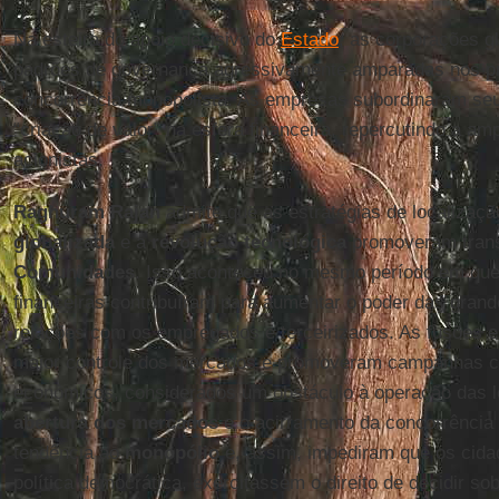
Na esteira do apoio decisivo do
Estado
, as corporações g
padrões de governança agressivamente amparadas nos p
concorrência monopolista. As empresas subordinaram s
“criação de valor” na esfera financeira, repercutindo a a
acionistas.
Raghuram Rajan
admite que as estratégias de localizaç
globalizada
e a
revolução tecnológica
promoveram trans
Comunidades
. Isso aconteceu no mesmo período em qu
financeiras contribuíram para aumentar o poder das gra
relações com os empregados e terceirizados. As fusões 
maior controle dos mercados e promoveram campanhas con
econômicos, considerados um obstáculo à operação das le
abertura dos mercados
e o acirramento da concorrência
tendência ao
monopólio
e, assim, impediram que os cida
política democrática, exercitassem o direito de decidir sob