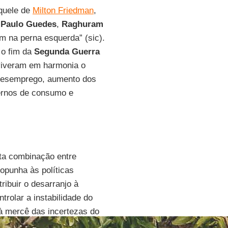
aquele de
Milton Friedman
,
e
Paulo Guedes
,
Raghuram
m na perna esquerda” (sic).
 o fim da
Segunda Guerra
nviveram em harmonia o
e desemprego, aumento dos
ernos de consumo e
ta combinação entre
 opunha às políticas
tribuir o desarranjo à
trolar a instabilidade do
 à mercê das incertezas do