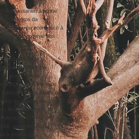
lobais passaram a adotar
rocedimentos da
eu desempenho econômico à
mpliação dos poderes dos
ão da
corporação
torno nas vidas das
e as novas formas
ndes corporações em suas
e aquisições suscitaram um
tra os direitos sociais e
is de concorrência. A
 coexistiram com a
dãos, no exercício da
re a própria vida.