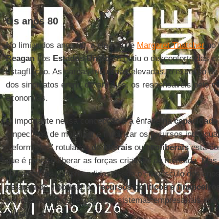
Os anos 80
No limiar dos anos 80, a eleição de
Margaret Thatcher
no
Reagan
nos
Estados Unidos
refletiu o desconforto das 
estagflação. As cargas tributárias elevadas, o excesso d
dos sindicatos eram, diziam eles, os responsáveis pelo
economias.
O importante nessa concepção é a ênfase na
capacidade
empecilhos de mobilizar e fluidificar os recursos individu
“reformistas” rotuladas de
liberais
ou
neoliberais
está co
que é preciso liberar as forças criativas do mercado. Mas
liberalizantes, empreendidas desde o crepúsculo dos ano
trataram de mobilizar os
recursos políticos e financeir
para fortalecer os respectivos sistemas empresariais env
global.