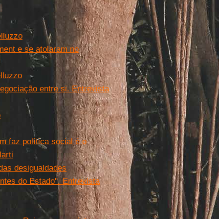
elluzzo
ent e se atolaram no
lluzzo
gociação entre si. Entrevista
o
m faz política social é o
arti
 das desigualdades
entes do Estado". Entrevista