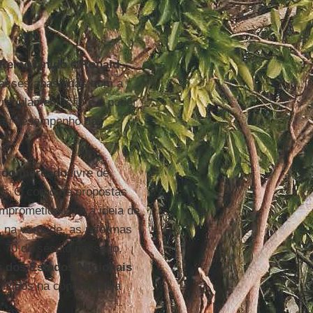
Reino Unido
e
Ronald
classes abastadas com a
e regulamentação e o poder
 mau desempenho das
 do mercado
livre de
ais. O corpo de propostas
mprometido com a ideia de
, na verdade, as reformas
s 70 do século passado,
os dos Estados Nacionais
olvidos na concorrência