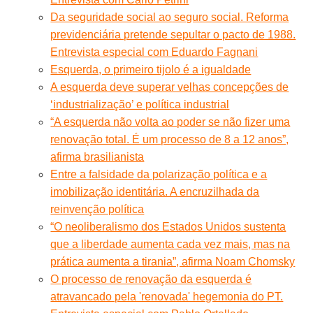
Da seguridade social ao seguro social. Reforma
previdenciária pretende sepultar o pacto de 1988.
Entrevista especial com Eduardo Fagnani
Esquerda, o primeiro tijolo é a igualdade
A esquerda deve superar velhas concepções de
‘industrialização’ e política industrial
“A esquerda não volta ao poder se não fizer uma
renovação total. É um processo de 8 a 12 anos”,
afirma brasilianista
Entre a falsidade da polarização política e a
imobilização identitária. A encruzilhada da
reinvenção política
“O neoliberalismo dos Estados Unidos sustenta
que a liberdade aumenta cada vez mais, mas na
prática aumenta a tirania”, afirma Noam Chomsky
O processo de renovação da esquerda é
atravancado pela 'renovada' hegemonia do PT.