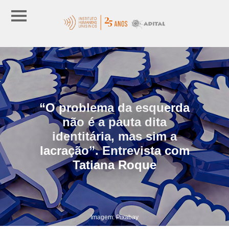
“O problema da esquerda
não é a pauta dita
identitária, mas sim a
lacração”. Entrevista com
Tatiana Roque
Imagem: Pixabay