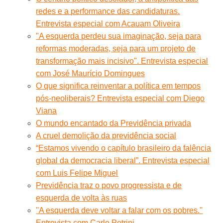
redes e a performance das candidaturas.
Entrevista especial com Acauam Oliveira
"A esquerda perdeu sua imaginação, seja para
reformas moderadas, seja para um projeto de
transformação mais incisivo". Entrevista especial
com José Maurício Domingues
O que significa reinventar a política em tempos
pós-neoliberais? Entrevista especial com Diego
Viana
O mundo encantado da Previdência privada
A cruel demolição da previdência social
“Estamos vivendo o capítulo brasileiro da falência
global da democracia liberal”. Entrevista especial
com Luis Felipe Miguel
Previdência traz o povo progressista e de
esquerda de volta às ruas
''A esquerda deve voltar a falar com os pobres.''
Entrevista com Carlo Petrini