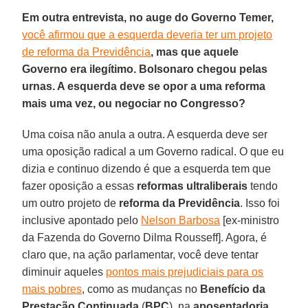
Em outra entrevista, no auge do Governo Temer,
você afirmou que a esquerda deveria ter um projeto
de reforma da Previdência
, mas que aquele
Governo era ilegítimo. Bolsonaro chegou pelas
urnas. A esquerda deve se opor a uma reforma
mais uma vez, ou negociar no Congresso?
Uma coisa não anula a outra. A esquerda deve ser
uma oposição radical a um Governo radical. O que eu
dizia e continuo dizendo é que a esquerda tem que
fazer oposição a essas
reformas ultraliberais
tendo
um outro projeto de
reforma da Previdência
. Isso foi
inclusive apontado pelo
Nelson Barbosa
[ex-ministro
da Fazenda do Governo Dilma Rousseff]. Agora, é
claro que, na ação parlamentar, você deve tentar
diminuir aqueles
pontos mais prejudiciais para os
mais pobres
, como as mudanças no
Benefício da
Prestação Continuada
(
BPC
), na
aposentadoria