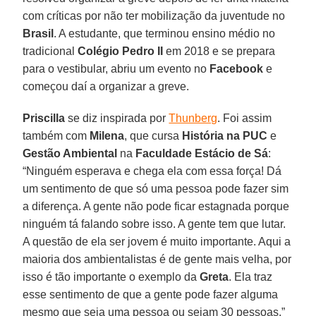
com críticas por não ter mobilização da juventude no
Brasil
. A estudante, que terminou ensino médio no
tradicional
Colégio Pedro II
em 2018 e se prepara
para o vestibular, abriu um evento no
Facebook
e
começou daí a organizar a greve.
Priscilla
se diz inspirada por
Thunberg
. Foi assim
também com
Milena
, que cursa
História na PUC
e
Gestão Ambiental
na
Faculdade Estácio de Sá
:
“Ninguém esperava e chega ela com essa força! Dá
um sentimento de que só uma pessoa pode fazer sim
a diferença. A gente não pode ficar estagnada porque
ninguém tá falando sobre isso. A gente tem que lutar.
A questão de ela ser jovem é muito importante. Aqui a
maioria dos ambientalistas é de gente mais velha, por
isso é tão importante o exemplo da
Greta
. Ela traz
esse sentimento de que a gente pode fazer alguma
mesmo que seja uma pessoa ou sejam 30 pessoas.”