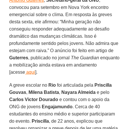
António Guterres
,
Secretário-geral da ONU
,
convocou para setembro em Nova York encontro
emergencial sobre o clima. Em resposta às greves
desta sexta, ele afirmou: “Minha geração não
conseguiu responder adequadamente ao desafio
dramático das mudanças climáticas. Isso é
profundamente sentido pelos jovens. Não admira que
estejam com raiva.” O anúncio foi feito em artigo de
Guterres
, publicado no jornal
The Guardian
enquanto
a mobilização ainda estava em andamento
[acesse
aqui
].
A greve escolar no
Rio
foi articulada pela
Priscilla
Gouvas
,
Milena Batista
,
Nayara Almeida
e pelo
Carlos Victor Dourado
e contou com o apoio da
ONG de jovens
Engajamundo
. Cerca de 40
estudantes do ensino médio e superior participaram
do evento.
Priscilla
, de 22 anos, explicou que
resolveu organizar a greve depois de ler uma matéria