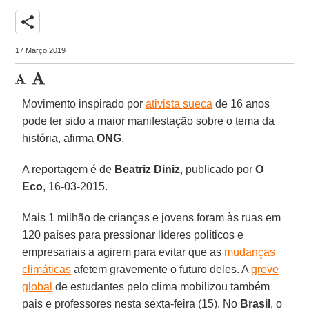
share
17 Março 2019
Movimento inspirado por
ativista sueca
de 16 anos
pode ter sido a maior manifestação sobre o tema da
história, afirma
ONG
.
A reportagem é de
Beatriz Diniz
, publicado por
O
Eco
, 16-03-2015.
Mais 1 milhão de crianças e jovens foram às ruas em
120 países para pressionar líderes políticos e
empresariais a agirem para evitar que as
mudanças
climáticas
afetem gravemente o futuro deles. A
greve
global
de estudantes pelo clima mobilizou também
pais e professores nesta sexta-feira (15). No
Brasil
, o