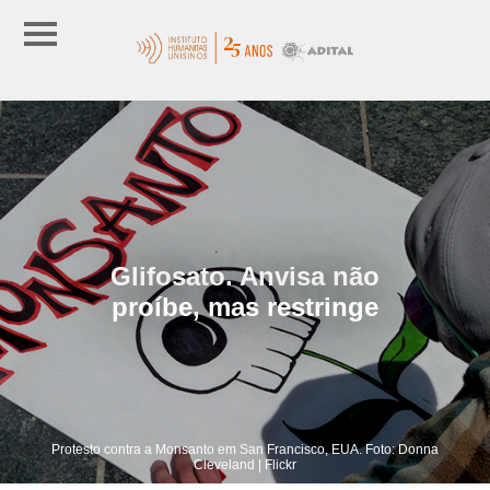
Glifosato. Anvisa não
proíbe, mas restringe
Protesto contra a Monsanto em San Francisco, EUA. Foto: Donna
Cleveland | Flickr