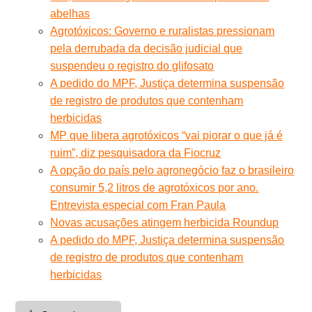
abelhas
Agrotóxicos: Governo e ruralistas pressionam
pela derrubada da decisão judicial que
suspendeu o registro do glifosato
A pedido do MPF, Justiça determina suspensão
de registro de produtos que contenham
herbicidas
MP que libera agrotóxicos “vai piorar o que já é
ruim”, diz pesquisadora da Fiocruz
A opção do país pelo agronegócio faz o brasileiro
consumir 5,2 litros de agrotóxicos por ano.
Entrevista especial com Fran Paula
Novas acusações atingem herbicida Roundup
A pedido do MPF, Justiça determina suspensão
de registro de produtos que contenham
herbicidas