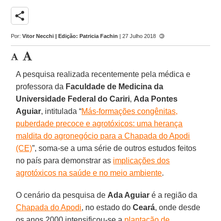
share
Por:
Vitor Necchi | Edição: Patricia Fachin
| 27 Julho 2018
A pesquisa realizada recentemente pela médica e
professora da
Faculdade de Medicina da
Universidade Federal do Cariri
,
Ada Pontes
Aguiar
, intitulada “
Más-formações congênitas,
puberdade precoce e agrotóxicos: uma herança
maldita do agronegócio para a Chapada do Apodi
(CE)
”, soma-se a uma série de outros estudos feitos
no país para demonstrar as
implicações dos
agrotóxicos na saúde e no meio ambiente
.
O cenário da pesquisa de
Ada Aguiar
é a região da
Chapada do Apodi
, no estado do
Ceará
, onde desde
os anos 2000 intensificou-se a
plantação de