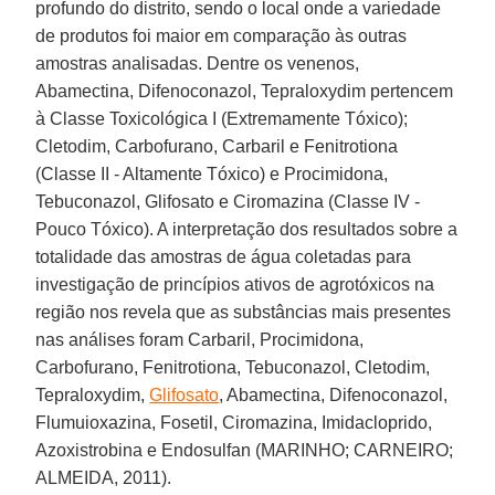
profundo do distrito, sendo o local onde a variedade
de produtos foi maior em comparação às outras
amostras analisadas. Dentre os venenos,
Abamectina, Difenoconazol, Tepraloxydim pertencem
à Classe Toxicológica I (Extremamente Tóxico);
Cletodim, Carbofurano, Carbaril e Fenitrotiona
(Classe II - Altamente Tóxico) e Procimidona,
Tebuconazol, Glifosato e Ciromazina (Classe IV -
Pouco Tóxico). A interpretação dos resultados sobre a
totalidade das amostras de água coletadas para
investigação de princípios ativos de agrotóxicos na
região nos revela que as substâncias mais presentes
nas análises foram Carbaril, Procimidona,
Carbofurano, Fenitrotiona, Tebuconazol, Cletodim,
Tepraloxydim,
Glifosato
, Abamectina, Difenoconazol,
Flumuioxazina, Fosetil, Ciromazina, Imidacloprido,
Azoxistrobina e Endosulfan (MARINHO; CARNEIRO;
ALMEIDA, 2011).