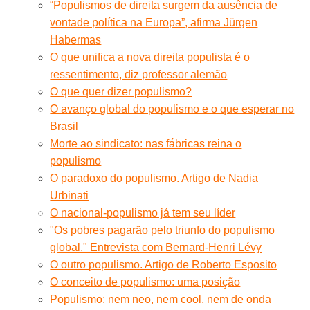
“Populismos de direita surgem da ausência de
vontade política na Europa”, afirma Jürgen
Habermas
O que unifica a nova direita populista é o
ressentimento, diz professor alemão
O que quer dizer populismo?
O avanço global do populismo e o que esperar no
Brasil
Morte ao sindicato: nas fábricas reina o
populismo
O paradoxo do populismo. Artigo de Nadia
Urbinati
O nacional-populismo já tem seu líder
"Os pobres pagarão pelo triunfo do populismo
global." Entrevista com Bernard-Henri Lévy
O outro populismo. Artigo de Roberto Esposito
O conceito de populismo: uma posição
Populismo: nem neo, nem cool, nem de onda