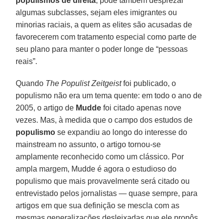
populismos de direita
, pode também desprezar
algumas subclasses, sejam eles imigrantes ou
minorias raciais, a quem as elites são acusadas de
favorecerem com tratamento especial como parte de
seu plano para manter o poder longe de “pessoas
reais”.
Quando
The Populist Zeitgeist
foi publicado, o
populismo não era um tema quente: em todo o ano de
2005, o artigo de
Mudde
foi citado apenas nove
vezes. Mas, à medida que o campo dos estudos de
populismo
se expandiu ao longo do interesse do
mainstream no assunto, o artigo tornou-se
amplamente reconhecido como um clássico. Por
ampla margem, Mudde é agora o estudioso do
populismo que mais provavelmente será citado ou
entrevistado pelos jornalistas — quase sempre, para
artigos em que sua definição se mescla com as
mesmas generalizações desleixadas que ele propôs