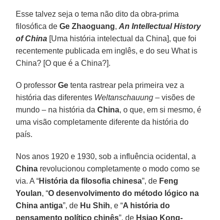
Esse talvez seja o tema não dito da obra-prima
filosófica de
Ge Zhaoguang
,
An Intellectual History
of China
[Uma história intelectual da China], que foi
recentemente publicada em inglês, e do seu What is
China? [O que é a China?].
O professor
Ge
tenta rastrear pela primeira vez a
história das diferentes
Weltanschauung
– visões de
mundo – na história da
China
, o que, em si mesmo, é
uma visão completamente diferente da história do
país.
Nos anos 1920 e 1930, sob a influência ocidental, a
China
revolucionou completamente o modo como se
via. A “
História da filosofia chinesa
”, de
Feng
Youlan
, “
O desenvolvimento do método lógico na
China antiga
”, de
Hu Shih
, e “
A história do
pensamento político chinês
”, de
Hsiao Kong-