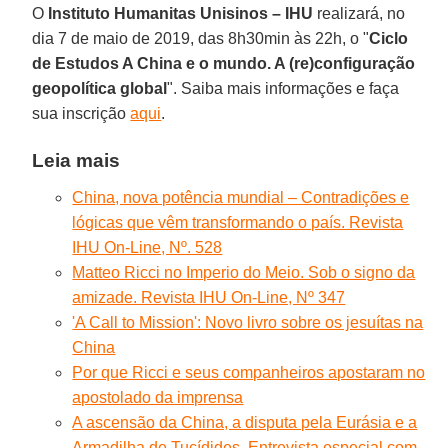
O
Instituto Humanitas Unisinos – IHU
realizará, no
dia 7 de maio de 2019, das 8h30min às 22h, o "
Ciclo
de Estudos A China e o mundo. A (re)configuração
geopolítica global
". Saiba mais informações e faça
sua inscrição
aqui
.
Leia mais
China, nova potência mundial – Contradições e
lógicas que vêm transformando o país. Revista
IHU On-Line, Nº. 528
Matteo Ricci no Imperio do Meio. Sob o signo da
amizade. Revista IHU On-Line, Nº 347
'A Call to Mission': Novo livro sobre os jesuítas na
China
Por que Ricci e seus companheiros apostaram no
apostolado da imprensa
A ascensão da China, a disputa pela Eurásia e a
Armadilha de Tucídides. Entrevista especial com