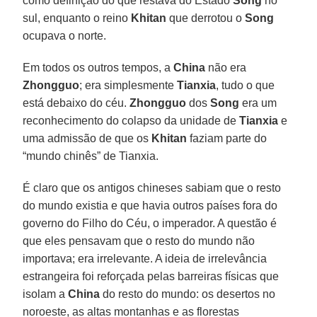
como definição do que restava do Estado
Song
no
sul, enquanto o reino
Khitan
que derrotou o
Song
ocupava o norte.
Em todos os outros tempos, a
China
não era
Zhongguo
; era simplesmente
Tianxia
, tudo o que
está debaixo do céu.
Zhongguo
dos
Song
era um
reconhecimento do colapso da unidade de
Tianxia
e
uma admissão de que os
Khitan
faziam parte do
“mundo chinês” de Tianxia.
É claro que os antigos chineses sabiam que o resto
do mundo existia e que havia outros países fora do
governo do Filho do Céu, o imperador. A questão é
que eles pensavam que o resto do mundo não
importava; era irrelevante. A ideia de irrelevância
estrangeira foi reforçada pelas barreiras físicas que
isolam a
China
do resto do mundo: os desertos no
noroeste, as altas montanhas e as florestas