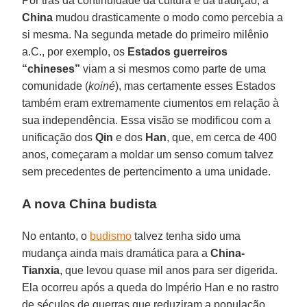
Por trás da continuidade da cultura e da tradição, a
China
mudou drasticamente o modo como percebia a
si mesma. Na segunda metade do primeiro milênio
a.C., por exemplo, os
Estados guerreiros
“chineses”
viam a si mesmos como parte de uma
comunidade (
koiné
), mas certamente esses Estados
também eram extremamente ciumentos em relação à
sua independência. Essa visão se modificou com a
unificação dos
Qin
e dos
Han
, que, em cerca de 400
anos, começaram a moldar um senso comum talvez
sem precedentes de pertencimento a uma unidade.
A nova China budista
No entanto, o
budismo
talvez tenha sido uma
mudança ainda mais dramática para a
China-
Tianxia
, que levou quase mil anos para ser digerida.
Ela ocorreu após a queda do Império Han e no rastro
de séculos de guerras que reduziram a população