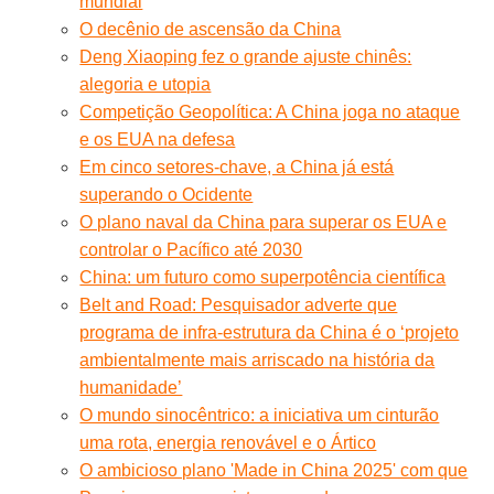
mundial
O decênio de ascensão da China
Deng Xiaoping fez o grande ajuste chinês:
alegoria e utopia
Competição Geopolítica: A China joga no ataque
e os EUA na defesa
Em cinco setores-chave, a China já está
superando o Ocidente
O plano naval da China para superar os EUA e
controlar o Pacífico até 2030
China: um futuro como superpotência científica
Belt and Road: Pesquisador adverte que
programa de infra-estrutura da China é o ‘projeto
ambientalmente mais arriscado na história da
humanidade’
O mundo sinocêntrico: a iniciativa um cinturão
uma rota, energia renovável e o Ártico
O ambicioso plano 'Made in China 2025' com que