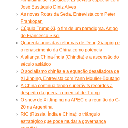
José Eustáquio Diniz Alves
As novas Rotas da Seda. Entrevista com Peter
Frankopan
Cúpula Trump-Xi, o fim de um paradigma. Artigo
de Francesco Sisci
Quarenta anos das reformas de Deng Xiaoping e
o renascimento da China como potência
A aliança China-Índia (Chíndia) e a ascensão do
século asiático
O socialismo chinês e a equação desafiadora de
Xi Jinping. Entrevista com Yann Moulier-Boutang
A China continua tendo superávits recordes a
despeito da guerra comercial de Trump
O show de Xi Jinping na APEC e a reunião do G-
20 na Argentina
RIC (Rússia, Índia e China): o triângulo
estratégico que pode mudar a governança