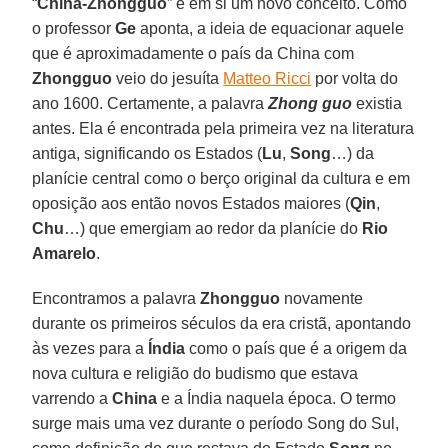
“
China-Zhongguo
” é em si um novo conceito. Como
o professor
Ge
aponta, a ideia de equacionar aquele
que é aproximadamente o país da China com
Zhongguo
veio do jesuíta
Matteo Ricci
por volta do
ano 1600. Certamente, a palavra
Zhong guo
existia
antes. Ela é encontrada pela primeira vez na literatura
antiga, significando os Estados (
Lu
,
Song
…) da
planície central como o berço original da cultura e em
oposição aos então novos Estados maiores (
Qin
,
Chu
…) que emergiam ao redor da planície do
Rio
Amarelo
.
Encontramos a palavra
Zhongguo
novamente
durante os primeiros séculos da era cristã, apontando
às vezes para a
Índia
como o país que é a origem da
nova cultura e religião do budismo que estava
varrendo a
China
e a Índia naquela época. O termo
surge mais uma vez durante o período Song do Sul,